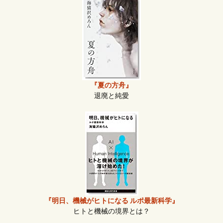
『夏の方舟』
退廃と純愛
『明日、機械がヒトになる ルポ最新科学』
ヒトと機械の境界とは？