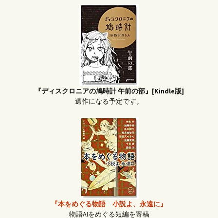
『ディスクロニアの鳩時計 午前の部』[Kindle版]
遺作になる予定です。
『本をめぐる物語 小説よ、永遠に』
物語AIをめぐる短編を寄稿