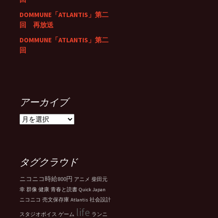
DOMMUNE「ATLANTIS」第二
回 再放送
DOMMUNE「ATLANTIS」第二
回
アーカイブ
ア
ー
カ
イ
ブ
タグクラウド
ニコニコ時給800円
アニメ
柴田元
幸
群像
健康
青春と読書
Quick Japan
ニコニコ
売文保存庫
Atlantis
社会設計
life
スタジオボイス
ゲーム
ランニ