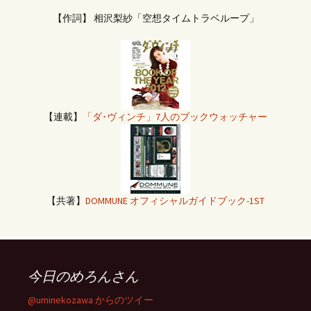
【作詞】 相沢梨紗「空想タイムトラベループ」
【連載】
「ダ･ヴィンチ」7人のブックウォッチャー
【共著】
DOMMUNE オフィシャルガイドブック-1ST
今日のめろんさん
@uminekozawa からのツイー