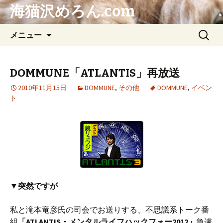
海猫沢めろん.com
コ
検
メニュー
ン
索:
テ
ン
DOMMUNE「ATLANTIS」再放送
ツ
2010年11月15日
DOMMUNE
,
その他
DOMMUNE
,
イベン
へ
ト
ス
キ
ッ
プ
▼突然ですが
私と滝本竜彦氏の司会でお送りする、不思議系トーク番
組
「ATLANTIS・メンタルライフハックフォー2012」
急遽