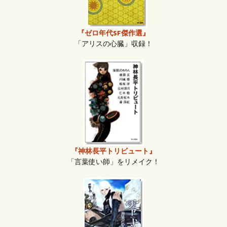
『ゼロ年代SF傑作選』
「アリスの心臓」収録！
『神林長平トリビュート』
「言葉使い師」をリメイク！