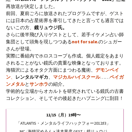
再放送が決定しました。
前回、夏前ごろに放送されたプログラムですが、ゲスト
には日本の占星術界を牽引してきたと言っても過言では
ないこの方、
鏡リュウジ氏。
さらに後半飛び入りゲストとして、若手イケメン占い師
集団として頭角を現しつつある
not for sale.
のシュガー
さんが登場。
実際に番組内でホロスコープも作成。個人鑑定をあまり
されることがない鏡氏の貴重な映像となっております。
海猫沢によるオタク方面にまつわる魔術、
デモンベイ
ン
、
レンタルマギカ
、
マジカルハイスクール
……
ペイガ
ンメタル
と
サンホラ
の紹介。
学術的な立場からオカルトを研究されている鏡氏の古書
コレクション、そしてその後起きたハプニングに刮目！
11/15（月）19時〜
「ATLANTIS・メンタルライフハックフォー2012♯3」
MC : 海猫沢めろん x 滝本竜彦 GEST：鏡リュウジ