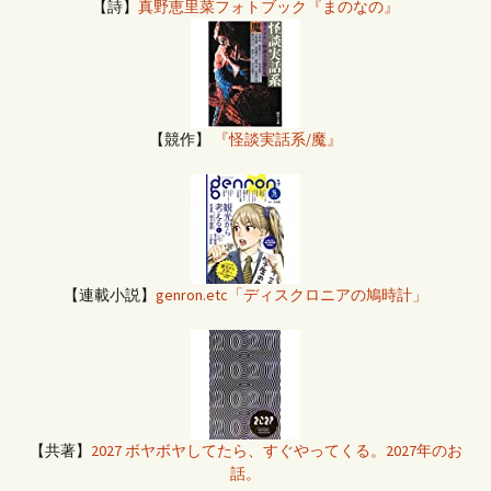
【詩】
真野恵里菜フォトブック『まのなの』
【競作】
『怪談実話系/魔』
【連載小説】
genron.etc「ディスクロニアの鳩時計」
【共著】
2027 ボヤボヤしてたら、すぐやってくる。2027年のお
話。