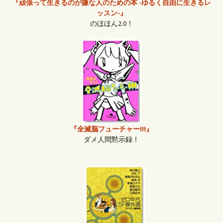
『頑張って生きるのが嫌な人のための本 -ゆるく自由に生きるレ
ッスン-』
のほほん2.0！
『全滅脳フューチャー!!!』
ダメ人間黙示録！