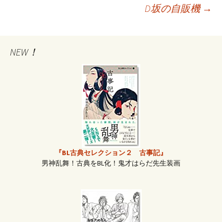
D坂の自販機
→
投
稿
NEW！
ナ
ビ
ゲ
『BL古典セレクション２ 古事記』
ー
男神乱舞！古典をBL化！鬼才はらだ先生装画
シ