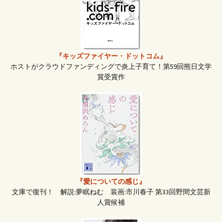
ョ
ン
『キッズファイヤー・ドットコム』
ホストがクラウドファンディングで炎上子育て！第59回熊日文学
賞受賞作
『愛についての感じ』
文庫で復刊！ 解説:夢眠ねむ 装画:市川春子 第33回野間文芸新
人賞候補