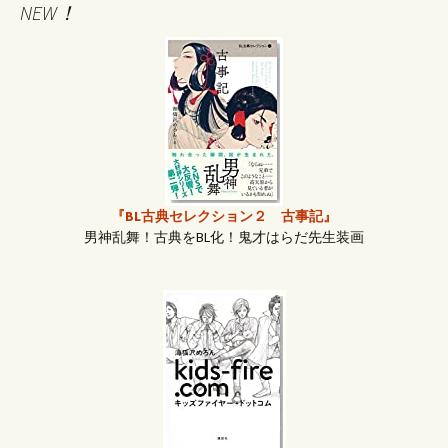
NEW！
稿
ナ
ビ
ゲ
『BL古典セレクション２ 古事記』
男神乱舞！古典をBL化！鬼才はらだ先生装画
ー
シ
ョ