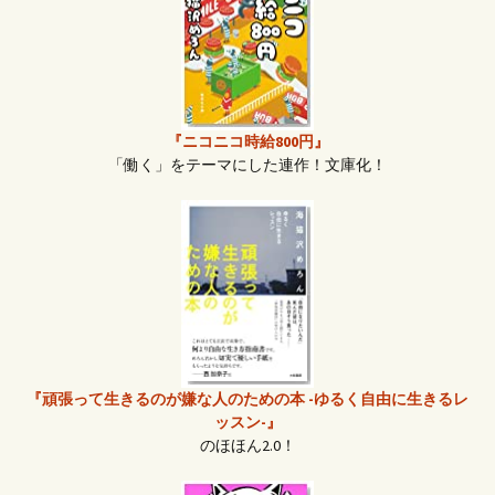
『ニコニコ時給800円』
「働く」をテーマにした連作！文庫化！
『頑張って生きるのが嫌な人のための本 -ゆるく自由に生きるレ
ッスン-』
のほほん2.0！