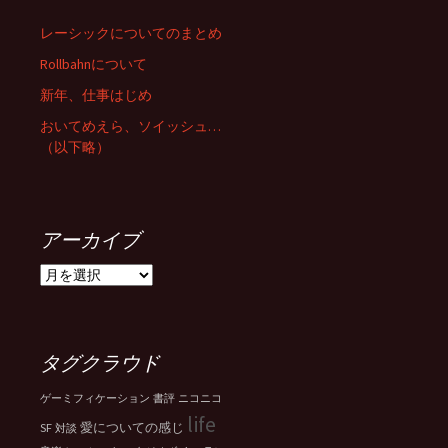
レーシックについてのまとめ
Rollbahnについて
新年、仕事はじめ
おいてめえら、ソイッシュ…
（以下略）
アーカイブ
ア
ー
カ
イ
ブ
タグクラウド
ゲーミフィケーション
書評
ニコニコ
life
SF
愛についての感じ
対談