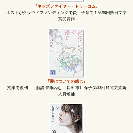
ン
『キッズファイヤー・ドットコム』
ホストがクラウドファンディングで炎上子育て！第59回熊日文学
賞受賞作
『愛についての感じ』
文庫で復刊！ 解説:夢眠ねむ 装画:市川春子 第33回野間文芸新
人賞候補