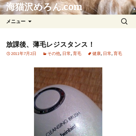
海猫沢めろん.com
コ
検
メニュー
ン
索:
テ
ン
放課後、薄毛レジスタンス！
ツ
2011年7月2日
その他
,
日常
,
育毛
健康
,
日常
,
育毛
へ
ス
キ
ッ
プ