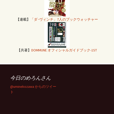
【連載】
「ダ･ヴィンチ」7人のブックウォッチャー
【共著】
DOMMUNE オフィシャルガイドブック-1ST
今日のめろんさん
@uminekozawa からのツイー
ト