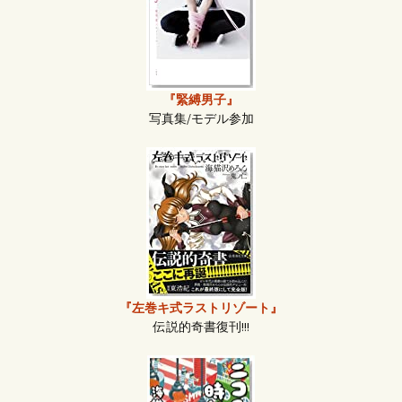
『緊縛男子』
写真集/モデル参加
『左巻キ式ラストリゾート』
伝説的奇書復刊!!!