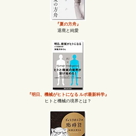
『夏の方舟』
退廃と純愛
『明日、機械がヒトになる ルポ最新科学』
ヒトと機械の境界とは？