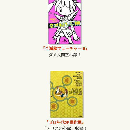
『全滅脳フューチャー!!!』
ダメ人間黙示録！
『ゼロ年代SF傑作選』
「アリスの心臓」収録！