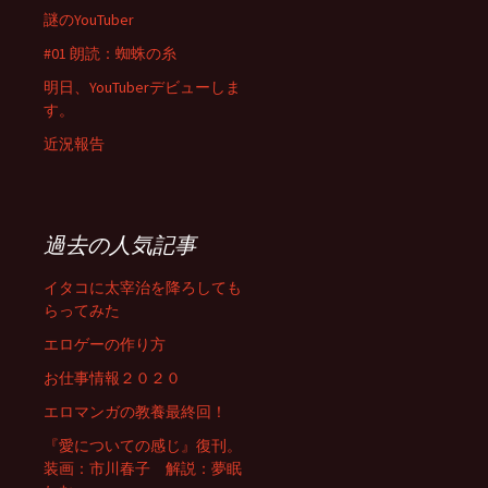
謎のYouTuber
#01 朗読：蜘蛛の糸
明日、YouTuberデビューしま
す。
近況報告
過去の人気記事
イタコに太宰治を降ろしても
らってみた
エロゲーの作り方
お仕事情報２０２０
エロマンガの教養最終回！
『愛についての感じ』復刊。
装画：市川春子 解説：夢眠