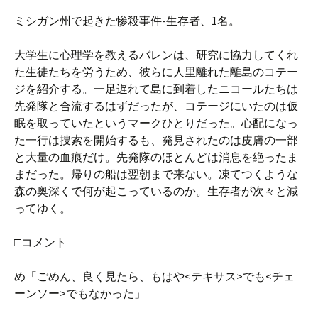
ミシガン州で起きた惨殺事件-生存者、1名。
大学生に心理学を教えるバレンは、研究に協力してくれ
た生徒たちを労うため、彼らに人里離れた離島のコテー
ジを紹介する。一足遅れて島に到着したニコールたちは
先発隊と合流するはずだったが、コテージにいたのは仮
眠を取っていたというマークひとりだった。心配になっ
た一行は捜索を開始するも、発見されたのは皮膚の一部
と大量の血痕だけ。先発隊のほとんどは消息を絶ったま
まだった。帰りの船は翌朝まで来ない。凍てつくような
森の奥深くで何が起こっているのか。生存者が次々と減
ってゆく。
□コメント
め「ごめん、良く見たら、もはや<テキサス>でも<チェ
ーンソー>でもなかった」