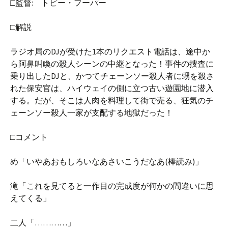
□監督: トビー・フーパー
□解説
ラジオ局のDJが受けた1本のリクエスト電話は、途中か
ら阿鼻叫喚の殺人シーンの中継となった！事件の捜査に
乗り出したDJと、かつてチェーンソー殺人者に甥を殺さ
れた保安官は、ハイウェイの側に立つ古い遊園地に潜入
する。だが、そこは人肉を料理して街で売る、狂気のチ
ェーンソー殺人一家が支配する地獄だった！
□コメント
め「いやあおもしろいなあさいこうだなあ(棒読み)」
滝「これを見てると一作目の完成度が何かの間違いに思
えてくる」
二人「…………」