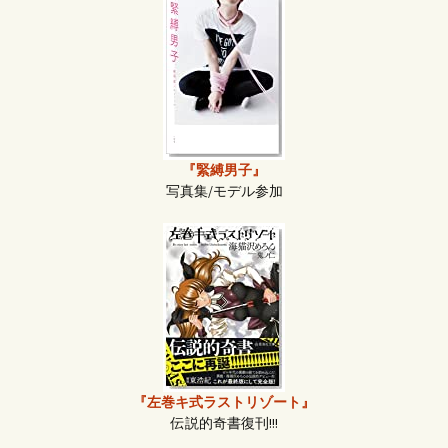
『緊縛男子』
写真集/モデル参加
『左巻キ式ラストリゾート』
伝説的奇書復刊!!!