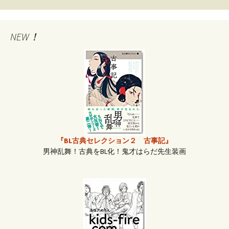
稿
NEW！
ナ
ビ
ゲ
ー
『BL古典セレクション２ 古事記』
男神乱舞！古典をBL化！鬼才はらだ先生装画
シ
ョ