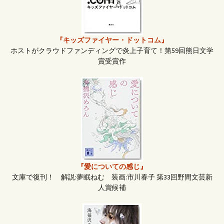
ン
『キッズファイヤー・ドットコム』
ホストがクラウドファンディングで炎上子育て！第59回熊日文学
賞受賞作
『愛についての感じ』
文庫で復刊！ 解説:夢眠ねむ 装画:市川春子 第33回野間文芸新
人賞候補