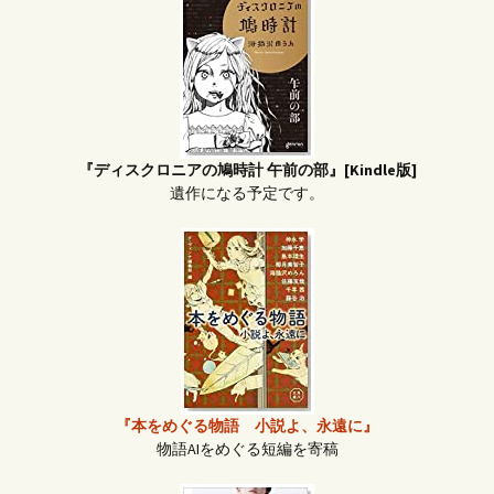
『ディスクロニアの鳩時計 午前の部』[Kindle版]
遺作になる予定です。
『本をめぐる物語 小説よ、永遠に』
物語AIをめぐる短編を寄稿