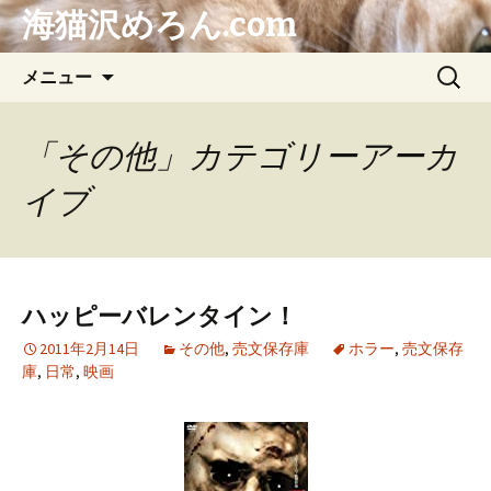
海猫沢めろん.com
コ
検
メニュー
ン
索:
テ
ン
「その他」カテゴリーアーカ
ツ
イブ
へ
ス
キ
ッ
プ
ハッピーバレンタイン！
2011年2月14日
その他
,
売文保存庫
ホラー
,
売文保存
庫
,
日常
,
映画