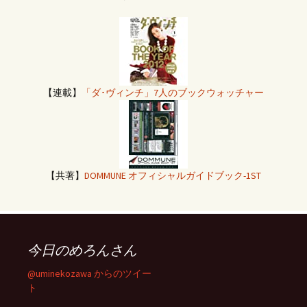
【連載】
「ダ･ヴィンチ」7人のブックウォッチャー
【共著】
DOMMUNE オフィシャルガイドブック-1ST
今日のめろんさん
@uminekozawa からのツイー
ト