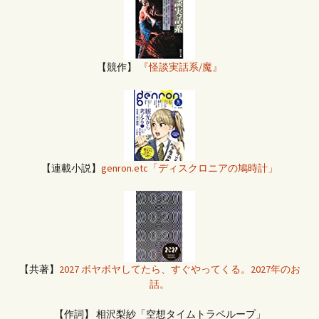
【競作】
『怪談実話系/魔』
【連載小説】
genron.etc「ディスクロニアの鳩時計」
【共著】
2027 ボヤボヤしてたら、すぐやってくる。2027年のお
話。
【作詞】 相沢梨紗「空想タイムトラベループ」