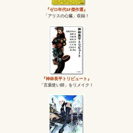
『ゼロ年代SF傑作選』
「アリスの心臓」収録！
『神林長平トリビュート』
「言葉使い師」をリメイク！