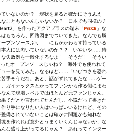
いていないのか？ 現状を見ると確かにそう思え
んなこともないんじゃないか？ 日本でも同様のチ
Heart2」を作ったアクアプラスの端末「
P/ECE
」な
ムはもちろん、回路図までついてきた。なんでも勝
オープンソースぶり……にもかかわらず持っている
日本人には向いていないのか？？ いやいや……待
うな失敗例を一般化するなよ！ そうだ！ そうい
が作ったオープンソースじゃね？ 海外でも使われて
ビューを見てみた。なるほど……「いびつさを恐れ
は苦手そうだな。あと、話がずれてきたな……ゲー
さ、ガイナックスとかってファンから作る側にまわ
界なんて現場レベルではほとんど元ファンじゃん。
の果てだとか言われてたんだし、小説だって書きた
 作り手になりたい人はいっぱいいるけれど、その
が整備されていないことは確かに問題かも知れな
環境を作れれば意外とうまくいくんじゃないか、な
あんな盛り上がってるじゃん？ あれってインター