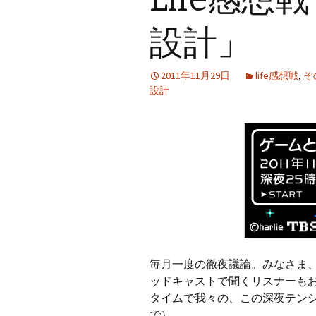
プ
設計」
2011年11月29日
life感想戦
,
そ
設計
毎月一度の徹夜議論。みなさま
ッドキャストで聞くリスナーも
タイムで我々の、この深夜テン
で）。