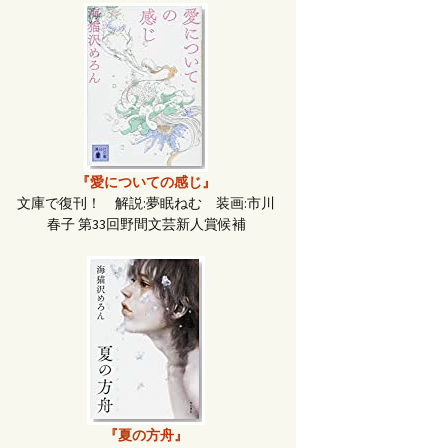
『愛についての感じ』
文庫で復刊！ 解説:夢眠ねむ 装画:市川
春子 第33回野間文芸新人賞候補
『夏の方舟』