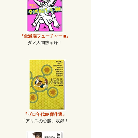
『全滅脳フューチャー!!!』
ダメ人間黙示録！
『ゼロ年代SF傑作選』
「アリスの心臓」収録！