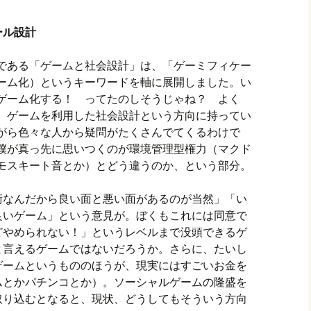
ール設計
である「ゲームと社会設計」は、「ゲーミフィケー
ーム化）というキーワードを軸に展開しました。い
ゲーム化する！ ってたのしそうじゃね？ よく
、ゲームを利用した社会設計という方向に持ってい
がら色々な人から疑問がたくさんでてくるわけで
僕が真っ先に思いつくのが環境管理型権力（マクド
モスキート音とか）とどう違うのか、という部分。
術なんだから良い面と悪い面があるのが当然」「い
良いゲーム」という意見が。ぼくもこれには同意で
どやめられない！」というレベルまで没頭できるゲ
と言えるゲームではないだろうか。さらに、たいし
ゲームというもののほうが、現実にはすごいお金を
ムとかパチンコとか）。ソーシャルゲームの隆盛を
取り込むとなると、現状、どうしてもそういう方向