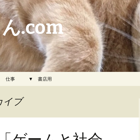
ん.com
▼ 仕事
▼ 書店用
カイブ
想戦「ゲームと社会