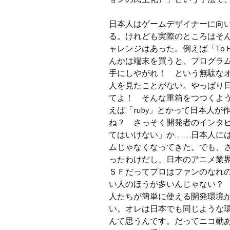
日本人はゲームデザイナーに向
る。けれども実際のところはそ
ャレンジはあった。例えば「To 
んかは端末を買うと、プログラ
手にしやがれ！ という無駄な
人を見たことがない。やっぱり
てよ！ そんな重箱をつつくよ
えば「ruby」とかって日本人
ね？ さっそく開発者のインタ
てはいけない」か……日本人に
ムじゃなくなってきた。でも、
ったわけだし、日本のアニメ業
ＳＦだってプロはファンのなれ
い人のほうが多いんじゃない？
人たちが簡単に使える開発環境
い。オレは日本でも同じような
んて思うんです。だってニコ動