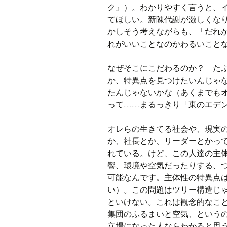
ク』）。わかりやすく言うと、
てほしい。新陳代謝が激しくな
かしそう考えながらも、「だれ
れがいいことなのかわるいこと
なぜそこにこだわるのか？ た
か、特異点を見つけたいんじゃ
たんじゃないかな（あくまでも
って……まるっきり「東のエデ
オレらの生きてる社会や、現実
か、社長とか、リーダーとかっ
れている。けど、この人達の主
響、環境や空気だったりする、
可能なんです。主体性の特異点
い）。この問題はツリー構造じ
といけない。これは観念的なこ
集団のふるまいと空気、という
立場になった人ならわかると思