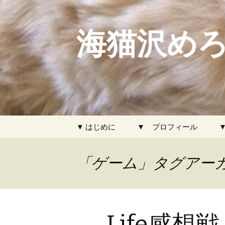
海猫沢めろ
コ
▼ はじめに
▼ プロフィール
ン
テ
ン
「ゲーム」タグアー
ツ
へ
ス
キ
Life感
ッ