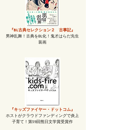
『BL古典セレクション２ 古事記』
男神乱舞！古典をBL化！鬼才はらだ先生
装画
『キッズファイヤー・ドットコム』
ホストがクラウドファンディングで炎上
子育て！第59回熊日文学賞受賞作