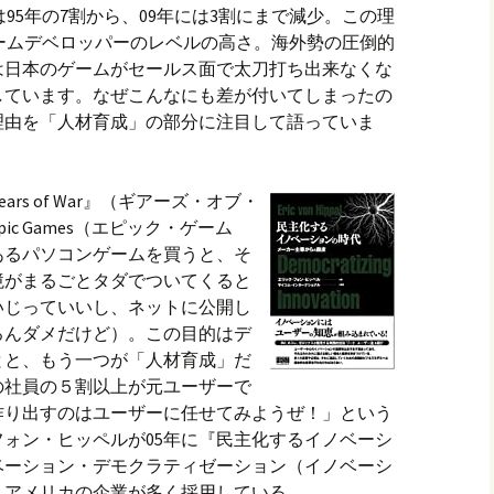
95年の7割から、09年には3割にまで減少。この理
ームデベロッパーのレベルの高さ。海外勢の圧倒的
は日本のゲームがセールス面で太刀打ち出来なくな
しています。なぜこんなにも差が付いてしまったの
理由を「人材育成」の部分に注目して語っていま
s of War』（ギアーズ・オブ・
c Games（エピック・ゲーム
あるパソコンゲームを買うと、そ
境がまるごとタダでついてくると
いじっていいし、ネットに公開し
ろんダメだけど）。この目的はデ
とと、もう一つが「人材育成」だ
の社員の５割以上が元ユーザーで
作り出すのはユーザーに任せてみようぜ！」という
ォン・ヒッペルが05年に『民主化するイノベーシ
ベーション・デモクラティゼーション（イノベーシ
、アメリカの企業が多く採用している。