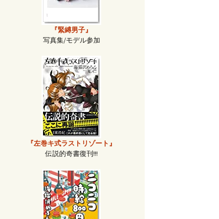
『緊縛男子』
写真集/モデル参加
『左巻キ式ラストリゾート』
伝説的奇書復刊!!!