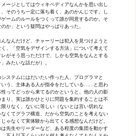
イメージとしてはウィキペディアなんかを思い出し
り、そのうち一定に落ち着く、あのかんじです。し
がゲームのルールをつくって誰が同意するのか。そ
なのか」という疑問はやっぱりあった。
ぶんなんだけど、チャーリーは犯人を見つけようと
なく、「空気をデザインする方法」について考えて
オレがそう思っただけで、しかも空気をなんとする
ン」みたいな話だが）。
のシステムにはだいたい作った人、プログラマと
ていう、主体ある人が指令をだしている……と思わ
体性ってどっから来てるのかというと、他の人の影
つまり、実は誰かひとりに問題を集約することは不
は限りなく、ないに等しい（ないとは言い切れな
ゃなくてグラフ構造、だから空気のことを考えない
とじゃなくて実体験から出てくる感想なんだけど。
のは先生やリーダーなど、ある程度の集団を動かす
う。五人以下くらいだと何も考えなくてもなんとか