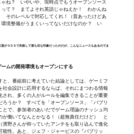
じゃね？ いやいや、現時点でもうオープンソース
 って？ まてよそれ英語じゃねえか！ わかんね
！ そのレベルで対応してくれ！（昔あったけどあ
、環境整備がうまくいってないだけなのか？ い
天堂が３ＤＳで失敗して落ち目な印象だったのだが、こんなニュースもあるのでま
ームの開発環境もオープンにする
すと、番組前に考えていた結論としては、ゲーミフ
を社会設計に応用するならば、それにまつわる情報
化され、多くの人がルールを編集できることが重要
だろうか？ すべてを「オープンソース」「パブリ
ことで、参加者のあいだでゲーム理論のナッシュ均
のが働いてなんとかなる！（超無責任だけど） と
（濱野さんが仰っていたアンチをも取り込んで進化
可能性。あと、ジェフ・ジャービスの『パブリッ