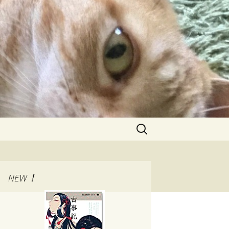
検
索:
NEW！