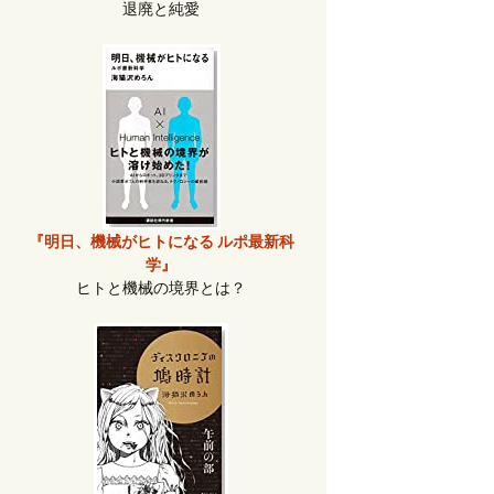
退廃と純愛
『明日、機械がヒトになる ルポ最新科
学』
ヒトと機械の境界とは？