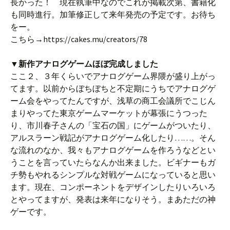
長かった！ 現在執筆中なのでこれが掲載次第、書籍化
も同時進行。加筆修正して来年発売の予定です。お待ち
をー。
こちら→https://cakes.mu/creators/78
▼新作アナログゲームほぼ完成しました
ここ２、３年くらいでアナログゲーム界隈が盛り上がっ
てます。以前からぼちぼちと不定期にうちでアナログゲ
ーム会をやってたんですが、浅草の商工会議所でこじん
まりやってた東京ゲームマーケットが幕張にうつった
り、市川春子さんの「宝石の国」にゲームがついたり、
アルスラーン戦記がアナログゲーム化したり……。そん
な流れのなか、我々もアナログゲームを作ろうなどとい
うことを言っていたらなんか出来ました。ビギナーもガ
チ勢もやれるシンプルな対戦ゲームになっていると思い
ます。現在、コンポーネントをデザインしたりいろいろ
とやってますが、発表は来年になりそう。まあただの神
ゲーです。