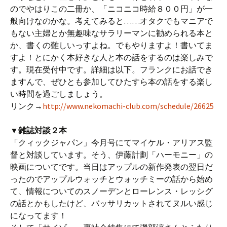
のでやはりこの二冊か、「ニコニコ時給８００円」が一
般向けなのかな。考えてみると……オタクでもマニアで
もない主婦とか無趣味なサラリーマンに勧められる本と
か、書くの難しいっすよね。でもやりますよ！書いてま
すよ！とにかく本好きな人と本の話をするのは楽しみで
す。現在受付中です。詳細は以下。フランクにお話でき
ますんで、ぜひとも参加してひたすら本の話をする楽し
い時間を過ごしましょう。
リンク→
http://www.nekomachi-club.com/schedule/26625
▼雑誌対談２本
「クィックジャパン」今月号にてマイケル・アリアス監
督と対談しています。そう、伊藤計劃「ハーモニー」の
映画についてです。当日はアップルの新作発表の翌日だ
ったのでアップルウォッチとウォッチミーの話から始め
て、情報についてのスノーデンとローレンス・レッシグ
の話とかもしたけど、バッサリカットされてヌルい感じ
になってます！