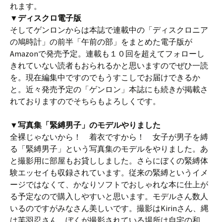
れます。
▼ディスクロ電子版
そしてゲンロンからは本誌で連載中の「ディスクロニア
の鳩時計」の前半「午前の部」をまとめた電子版が
Amazonで発売予定。連載も１０回を超えてフォローし
きれていない読者もおられるかと思いますのでぜひ一読
を。現在編集中ですのでもうすこしでお届けできるか
と。近々発売予定の「ゲンロン」本誌にも続きが掲載さ
れておりますのでそちらもよろしくです。
▼写真集「緊縛男子」のモデルやりました
全裸じゃないから！ 着衣ですから！ 女子が男子を縛
る「緊縛男子」という写真集のモデルをやりました。あ
と撮影用に部屋もお貸ししました。さらにぼくの緊縛体
験エッセイも収録されています。従来の緊縛というイメ
ージではなくて、かなりソフトでおしゃれな本に仕上が
る予定なので購入しやすいと思います。モデルさん数人
いるのですがみなさん美しいです。撮影はKirinさん、縄
は芙羽忍さん。ぼくが撮影されている場所は自宅の和