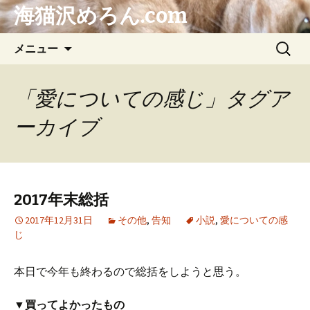
海猫沢めろん.com
コ
検
メニュー
ン
索:
テ
ン
「愛についての感じ」タグア
ツ
ーカイブ
へ
ス
キ
ッ
プ
2017年末総括
2017年12月31日
その他
,
告知
小説
,
愛についての感
じ
本日で今年も終わるので総括をしようと思う。
▼買ってよかったもの