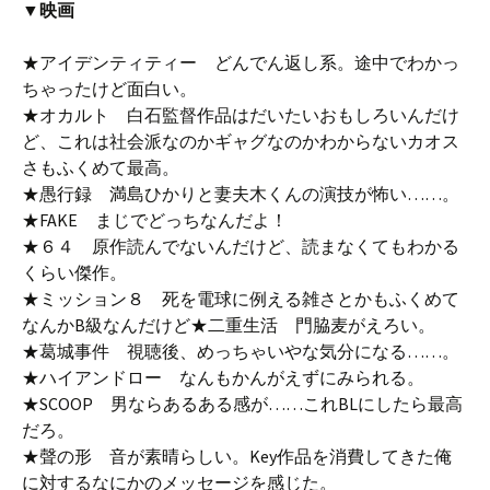
▼映画
★アイデンティティー どんでん返し系。途中でわかっ
ちゃったけど面白い。
★オカルト 白石監督作品はだいたいおもしろいんだけ
ど、これは社会派なのかギャグなのかわからないカオス
さもふくめて最高。
★愚行録 満島ひかりと妻夫木くんの演技が怖い……。
★FAKE まじでどっちなんだよ！
★６４ 原作読んでないんだけど、読まなくてもわかる
くらい傑作。
★ミッション８ 死を電球に例える雑さとかもふくめて
なんかB級なんだけど★二重生活 門脇麦がえろい。
★葛城事件 視聴後、めっちゃいやな気分になる……。
★ハイアンドロー なんもかんがえずにみられる。
★SCOOP 男ならあるある感が……これBLにしたら最高
だろ。
★聲の形 音が素晴らしい。Key作品を消費してきた俺
に対するなにかのメッセージを感じた。