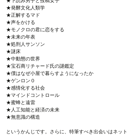
★下読み男子と投稿女子
★発酵文化人類学
★正解するマド
★声をかける
★モノクロの君に恋をする
★未来の年表
★処刑人サンソン
★謎床
★中動態の世界
★宝石商リチャード氏の謎鑑定
★僕はなぜ小屋で暮らすようになったか
★ゲンロン０
★感情化する社会
★マインドコントロール
★蜜蜂と遠雷
★人工知能と経済の未来
★無意識の構造
というかんじです。さらに、特筆すべき出会いはネット