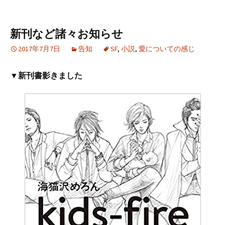
新刊など諸々お知らせ
2017年7月7日
告知
SF
,
小説
,
愛についての感じ
▼新刊書影きました