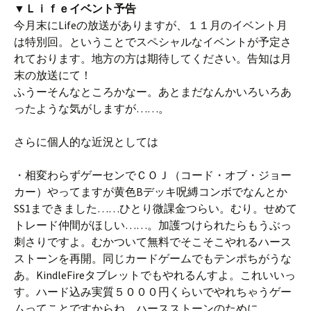
▼Ｌｉｆｅイベント予告
今月末にLifeの放送がありますが、１１月のイベント月
は特別回。ということでスペシャルなイベントが予定さ
れております。地方の方は期待してください。告知は月
末の放送にて！
ふうーそんなところかなー。あとまだなんかいろいろあ
ったような気がしますが……。
さらに個人的な近況としては
・相変わらずゲーセンでＣＯＪ（コード・オブ・ジョー
カー）やってますが黄色Bデッキ呪縛コンボでなんとか
SS1まできました……ひとり微課金つらい。むり。せめて
トレード仲間がほしい……。加護つけられたらもうぶっ
刺さりですよ。むかついて無料でそこそこやれるハース
ストーンを再開。同じカードゲームでもテンポちがうな
あ。KindleFireタブレットでもやれるんすよ。これいいっ
す。ハード込み実質５０００円くらいでやれちゃうゲー
ムってことですからね。ハースストーンのために