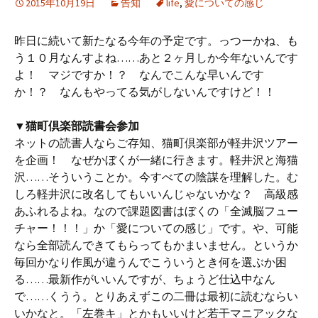
2015年10月19日
告知
life
,
愛についての感じ
昨日に続いて新たなる今年の予定です。っつーかね、も
う１０月なんすよね……あと２ヶ月しか今年ないんです
よ！ マジですか！？ なんでこんな早いんです
か！？ なんもやってる気がしないんですけど！！
▼猫町倶楽部読書会参加
ネットの読書人ならご存知、猫町倶楽部が軽井沢ツアー
を企画！ なぜかぼくが一緒に行きます。軽井沢と海猫
沢……そういうことか。今すべての陰謀を理解した。む
しろ軽井沢に改名してもいいんじゃないかな？ 高級感
あふれるよね。なので課題図書はぼくの「全滅脳フュー
チャー！！！」か「愛についての感じ」です。や、可能
なら全部読んできてもらってもかまいません。というか
毎回かなり作風が違うんでこういうとき何を選ぶか困
る……最新作がいいんですが、ちょうど仕込中なん
で……くうう。とりあえずこの二冊は最初に読むならい
いかなと。「左巻キ」とかもいいけど若干マニアックな