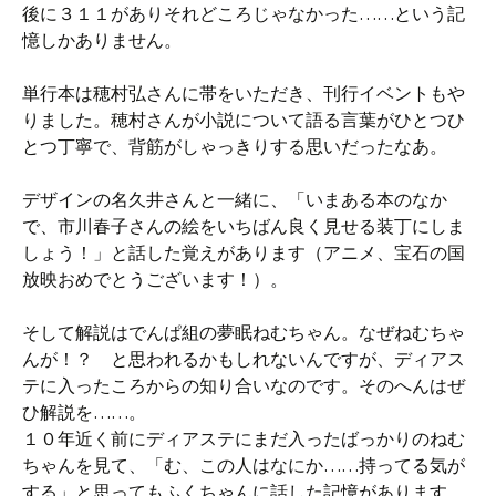
後に３１１がありそれどころじゃなかった……という記
憶しかありません。
単行本は穂村弘さんに帯をいただき、刊行イベントもや
りました。穂村さんが小説について語る言葉がひとつひ
とつ丁寧で、背筋がしゃっきりする思いだったなあ。
デザインの名久井さんと一緒に、「いまある本のなか
で、市川春子さんの絵をいちばん良く見せる装丁にしま
しょう！」と話した覚えがあります（アニメ、宝石の国
放映おめでとうございます！）。
そして解説はでんぱ組の夢眠ねむちゃん。なぜねむちゃ
んが！？ と思われるかもしれないんですが、ディアス
テに入ったころからの知り合いなのです。そのへんはぜ
ひ解説を……。
１０年近く前にディアステにまだ入ったばっかりのねむ
ちゃんを見て、「む、この人はなにか……持ってる気が
する」と思ってもふくちゃんに話した記憶があります。