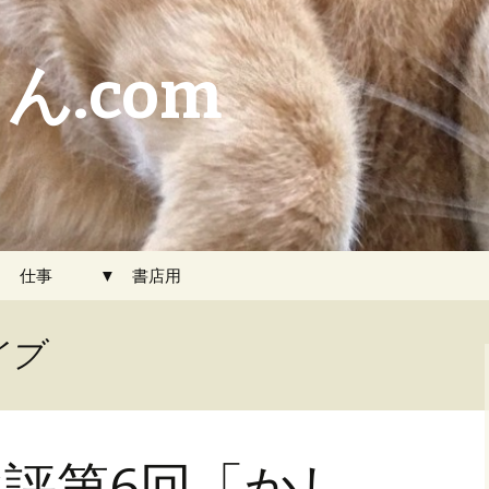
ん.com
▼ 仕事
▼ 書店用
イブ
評第6回「かし