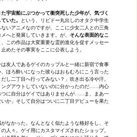
きた宇宙船にぶつかって衝突死した少年が、気づく
していた。
という、リビドー丸出しのオタク中学生
らないアニメなのですが、ここに少女二人との三角
コメへと発展していきます。が、
そんな表面的なこ
と、この作品は大変重要な霊的進化を促すメッセー
き止めたその事実をここに公表しよう。
分は友人であるゲイのカップルと一緒に新宿で食事
い、ほろ酔いになった彼らはおもむろにこう言った
くだし二丁目へ行ってみない？」吹き出る冷や汗。
ミングアウトしていないのに分かったのだ……内心
べつに自分はゲイではありませんが……ま、まあ一
ないか」そして自分はついに二丁目デビューを果た
感がなかった。なんとなく似たような格好をし、そ
イの人々。ゲイ用にカスタマイズされたショップ。