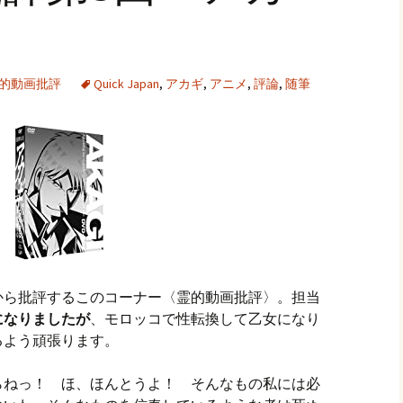
的動画批評
Quick Japan
,
アカギ
,
アニメ
,
評論
,
随筆
から批評するこのコーナー〈霊的動画批評〉。担当
になりましたが
、モロッコで性転換して乙女になり
るよう頑張ります。
らねっ！ ほ、ほんとうよ！ そんなもの私には必