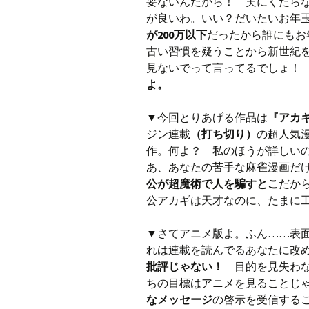
要ないんだから！ 実にくだら
が良いわ。いい？だいたいお年
が200万以下
だったから誰にもお
古い習慣を疑うことから新世紀
見ないでって言ってるでしょ！
よ。
▼今回とりあげる作品は
『アカ
ジン連載
（打ち切り）
の超人気
作。何よ？ 私のほうが詳しい
あ、あなたの苦手な麻雀漫画だ
公が超魔術で人を騙すとこ
だか
公アカギは天才なのに、たまに
▼さてアニメ版よ。ふん……表
れは連載を読んでるあなたに改
批評じゃない！
目的を見失わな
ちの目標はアニメを見ることじ
なメッセージ
の啓示を受信する