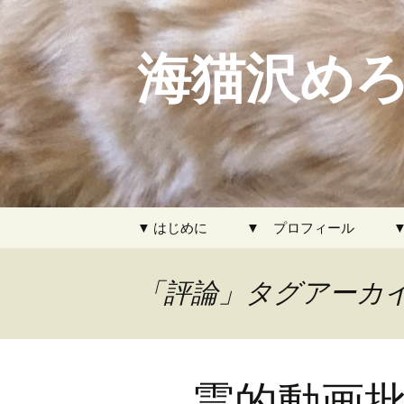
海猫沢めろ
コ
▼ はじめに
▼ プロフィール
ン
テ
ン
「評論」タグアーカ
ツ
へ
ス
キ
霊的動画批
ッ