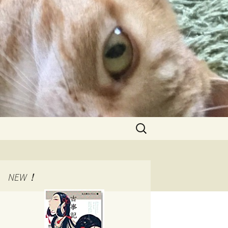
検
索:
NEW！