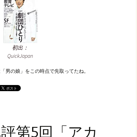
初出：
QuickJapan
は「男の娘」をこの時点で先取ってたね。
評第5回「アカ