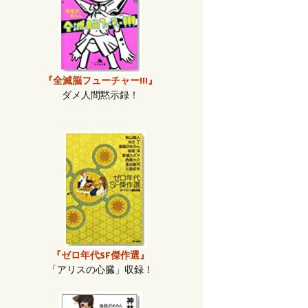
『全滅脳フューチャー!!!』
ダメ人間黙示録！
『ゼロ年代SF傑作選』
「アリスの心臓」収録！