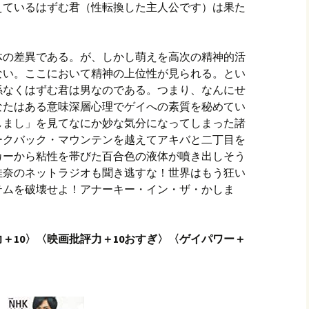
えているはずむ君（性転換した主人公です）は果た
体の差異である。が、しかし萌えを高次の精神的活
ない。ここにおいて精神の上位性が見られる。とい
係なくはずむ君は男なのである。つまり、なんにせ
なたはある意味深層心理でゲイへの素質を秘めてい
しまし」を見てなにか妙な気分になってしまった諸
ークバック・マウンテンを越えてアキバと二丁目を
カーから粘性を帯びた百合色の液体が噴き出しそう
佳奈のネットラジオも聞き逃すな！世界はもう狂い
テムを破壊せよ！アナーキー・イン・ザ・かしま
＋10〉〈映画批評力＋10おすぎ〉〈ゲイパワー＋