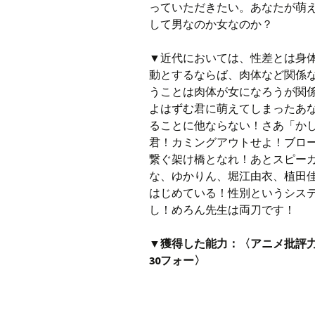
っていただきたい。あなたが萌
して男なのか女なのか？
▼近代においては、性差とは身
動とするならば、肉体など関係
うことは肉体が女になろうが関
よはずむ君に萌えてしまったあ
ることに他ならない！さあ「か
君！カミングアウトせよ！ブロ
繋ぐ架け橋となれ！あとスピー
な、ゆかりん、堀江由衣、植田
はじめている！性別というシス
し！めろん先生は両刀です！
▼獲得した能力：〈アニメ批評力
30フォー〉