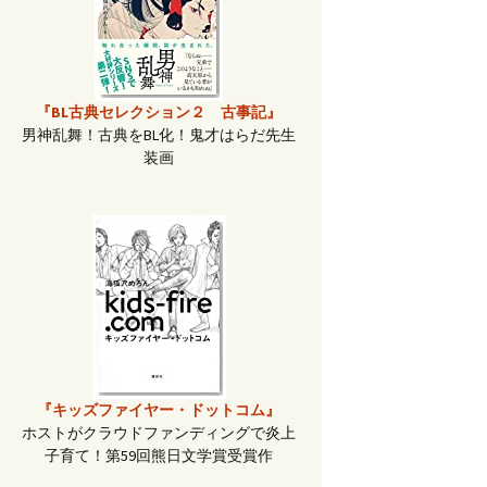
『BL古典セレクション２ 古事記』
男神乱舞！古典をBL化！鬼才はらだ先生
装画
『キッズファイヤー・ドットコム』
ホストがクラウドファンディングで炎上
子育て！第59回熊日文学賞受賞作