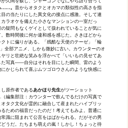
いが久闊を叙し、ジャーゴンでなにやら語り合って
る……。
昔からオタクとオカマの類似性の高さを指
に目の当たりにした異文化の接点に感激。そして連
とカラオケを備えた小さなマンションの一室だっ
何の疑問もなくゲイとして扱われていることが気に
て。数時間後に何か違和感を感じた。さきほどから
レクトに偏りがある。「残酷な天使のテーゼ」「輪
国華撃団」全部アニメ、しかも微妙に古い。カウンターのオ
ニヤリと壮絶な笑みを浮かべて「いいもの見せてあ
した写真――自分はそれを目にした瞬間、雷のよう
物にかじられて喜ぶムツゴロウさんのような快感に
まし原作者である
あかほり先生
がツーショット
…（編集部注：カウンターで飲んでるだけの写真で
とオタク文化が霊的に融合して産まれたハイブリッ
めるための福音だったのだ！考えてもみよ。普通に
的常識に阻まれて公言をはばかられる。だがその男
ばどうだ。たちまち萌えの嵐！しかし！ちょっと待