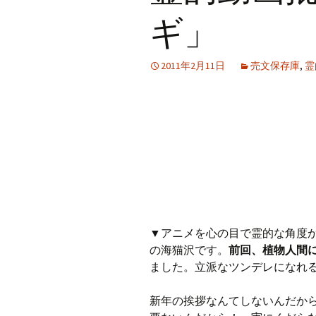
ギ」
2011年2月11日
売文保存庫
,
霊
▼アニメを心の目で霊的な角度
の海猫沢です。
前回、植物人間
ました。立派なツンデレになれ
新年の挨拶なんてしないんだか