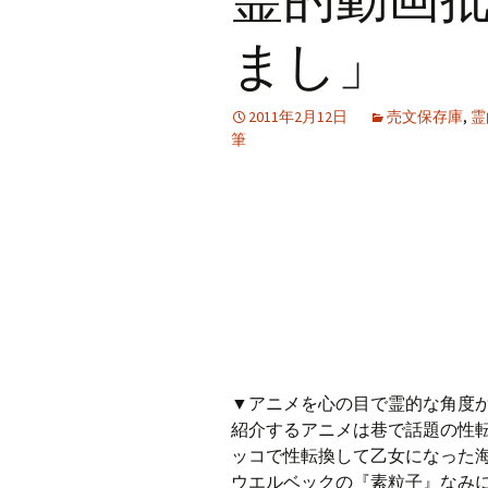
プ
まし」
2011年2月12日
売文保存庫
,
霊
筆
▼アニメを心の目で霊的な角度
紹介するアニメは巷で話題の性
ッコで性転換して乙女になった
ウエルベックの『素粒子』なみ