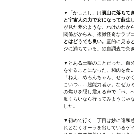
▼「かしまし」は
裏山に落ちて
と宇宙人の力で女になって蘇生
が見た夢のような、わけのわか
関係がからみ、複雑怪奇なラブ
とはどうでも良い。
霊的に見る
ジに満ちている。独自調査で突
▼とある土曜のことだった。自
をすることになった。和肉を食
「ねえ、めろんちゃん、せっか
こいつ……超能力者か。なぜカ
の焦りを隠し震える声で「べ、
度くらいなら行ってみようじゃ
した。
▼初めて行く二丁目は妙に違和
れとなくオーラを出しているゲ