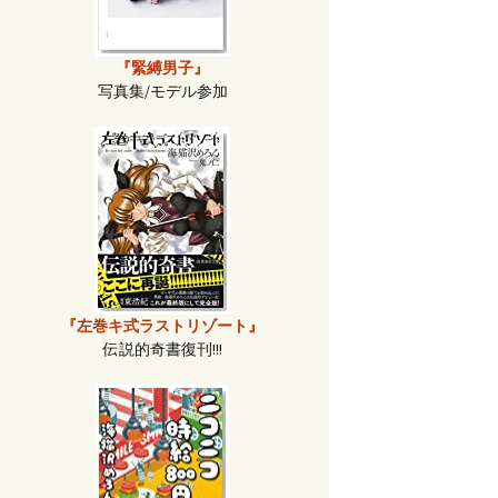
『緊縛男子』
写真集/モデル参加
『左巻キ式ラストリゾート』
伝説的奇書復刊!!!