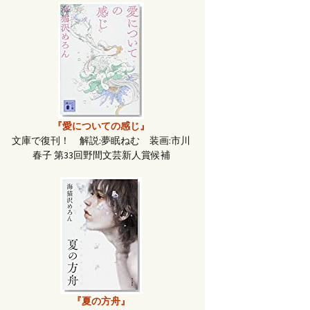
『愛についての感じ』
文庫で復刊！ 解説:夢眠ねむ 装画:市川
春子 第33回野間文芸新人賞候補
『夏の方舟』