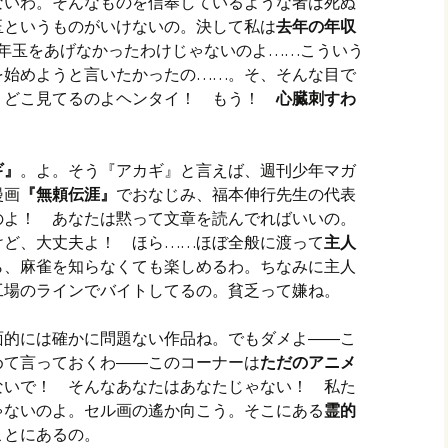
ないわ。そんなものを信奉しているような者は死ぬ
玉というものがいけないの。決して私は
去年の年収
年玉をあげなかったわけじゃないのよ……こういう
を始めようと言いたかったの……。そ、そんな目で
 どこ見てるのよヘンタイ！ もう！
心臓刺すわ
ギ』
。よ。そう『アカギ』と言えば、週刊少年マガ
漫画
『無頼伝涯』
でおなじみ、福本伸行先生の代表
のよ！ あなたは黙って文章を読んでればいいの。
けど、大丈夫よ！ ほら……ほぼ全般に渡って
主人
ら、麻雀を知らなくても楽しめるわ。ちなみに主人
工場のラインでバイトしてるの。貧乏って嫌ね。
面的には確かに問題ない作品ね。でもダメよ――こ
めて言っておくわ――このコーナーは
ただのアニメ
いで！ そんなあなたはあなたじゃない！ 私た
ゃないのよ。セル画の遙か向こう。そこにある
霊的
ことにあるの。