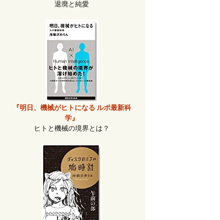
退廃と純愛
『明日、機械がヒトになる ルポ最新科
学』
ヒトと機械の境界とは？