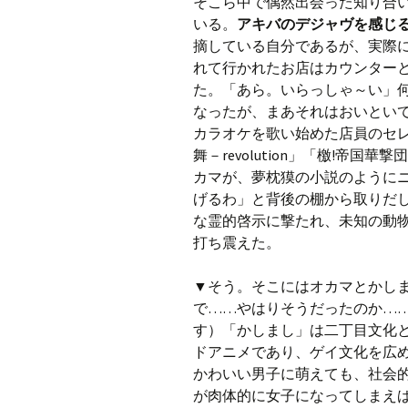
そこら中で偶然出会った知り合
いる。
アキバのデジャヴを感じ
摘している自分であるが、実際
れて行かれたお店はカウンター
た。「あら。いらっしゃ～い」
なったが、まあそれはおいとい
カラオケを歌い始めた店員のセ
舞－revolution」「檄!帝
カマが、夢枕獏の小説のように
げるわ」と背後の棚から取りだ
な霊的啓示に撃たれ、未知の動
打ち震えた。
▼そう。そこにはオカマとかし
で……やはりそうだったのか…
す）「かしまし」は二丁目文化
ドアニメであり、ゲイ文化を広
かわいい男子に萌えても、社会
が肉体的に女子になってしまえ