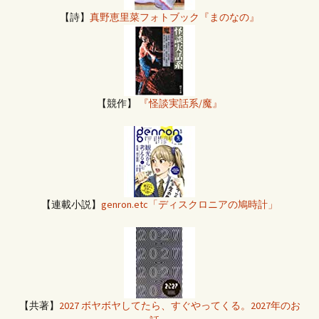
【詩】
真野恵里菜フォトブック『まのなの』
【競作】
『怪談実話系/魔』
【連載小説】
genron.etc「ディスクロニアの鳩時計」
【共著】
2027 ボヤボヤしてたら、すぐやってくる。2027年のお