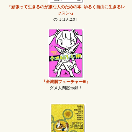
『頑張って生きるのが嫌な人のための本 -ゆるく自由に生きるレ
ッスン-』
のほほん2.0！
『全滅脳フューチャー!!!』
ダメ人間黙示録！