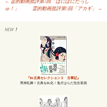
←
霊的動画批評第3回「ぱにぽにだっし
ゅ！」
霊的動画批評第5回「アカギ」
→
投
稿
NEW！
ナ
ビ
ゲ
『BL古典セレクション２ 古事記』
ー
男神乱舞！古典をBL化！鬼才はらだ先生装画
シ