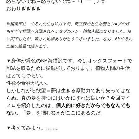
怒らないでね～怒らないでね～ヽ( ´ー`)ノ☆
おわりぎぎぎぎ
※編集部注 めろん先生は10月下旬、前立腺癌と生活苦とシ●ブの打
ちすぎで病院へ入院されベジタブルメン＝植物人間になりました。短
い間でしたが、皆さん応援ありがとうございました。なお、BMめろん
先生の連載は続きます。
▼身体が緑色のBM海猫沢です。今はオックスフォードで
MBAを取るために猛勉強しております。植物人間の生活
はとてもつらい。
性欲や食欲がない。
しかしながら欲望＝夢は生きる原動力であり失ってはな
らぬ。真の夢を持つにはいかにすれば良いか？今回マイ
メロを紹介したのは、
個人的に好きだからでもなんでも
ない。
「夢」を掴む答えがここにあるのだ。
▼考えてみよう。……。