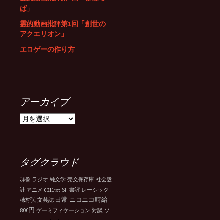
ば」
霊的動画批評第1回「創世の
アクエリオン」
エロゲーの作り方
アーカイブ
ア
ー
カ
イ
ブ
タグクラウド
群像
ラジオ
純文学
売文保存庫
社会設
SF
計
アニメ
0311txt
書評
レーシック
日常
ニコニコ時給
穂村弘
文芸誌
800円
ゲーミフィケーション
対談
ソ