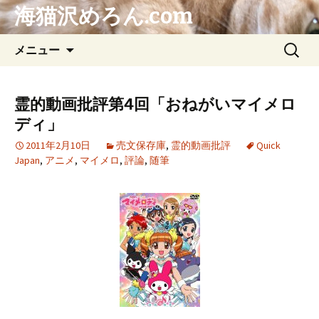
海猫沢めろん.com
コ
検
メニュー
ン
索:
テ
ン
霊的動画批評第4回「おねがいマイメロ
ツ
ディ」
へ
ス
2011年2月10日
売文保存庫
,
霊的動画批評
Quick
Japan
,
アニメ
,
マイメロ
,
評論
,
随筆
キ
ッ
プ