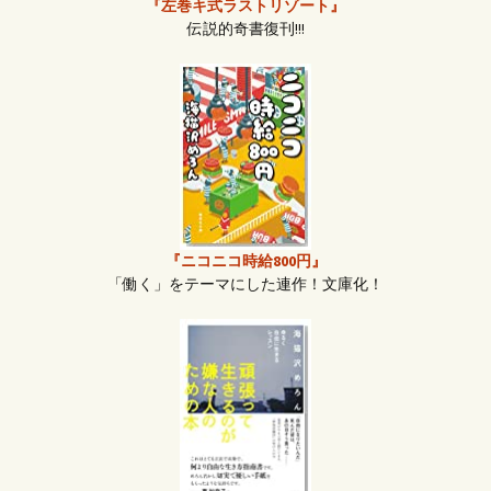
『左巻キ式ラストリゾート』
伝説的奇書復刊!!!
『ニコニコ時給800円』
「働く」をテーマにした連作！文庫化！