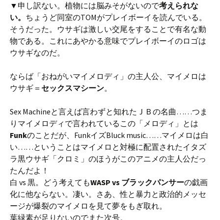
▼申し訳ない。植物には脳みそがないので
考えられな
い。
ちょうど同室のTOMがプレイボーイを読んでいる。
そうだった。ウサギは激しい交尾をすることで有名な動
物である。これにあやかる意味でプレイボーイのロゴは
ウサギなのだ。
ならば「おねがいマイメロディ」の主人公、マイメロは
ウサギ＝
セックスマシーン
。
Sex Machineと言えば言わずと知れたＪＢの名曲……つま
りマイメロディで言われているこの「メロディ」とは
Funk
のことだが、FunkイズBluck music……マイメロは白
い……ということはマイメロと対極に配置されたイタズ
ラ黒ウサギ「クロミ」のほうがこのアニメの主人公だっ
たんだよ！
白 vs 黒。どう考えても
WASP vs ブラックパンサー
の戯画
化に他ならない。凄い。さあ、性と暴力と政治的メッセ
ージが爆裂のマイメロを見て夢をもぎ取れ。
葉緑素が足りないのでまた次号。