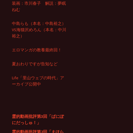
装画：市川春子 解説：夢眠
ねむ
中島らも（本名：中島裕之）
VS海猫沢めろん（本名：中川
裕之）
エロマンガの教養最終回！
夏おわりですが告知など
Life「里山ウェブの時代」ア
ーカイブ公開中
霊的動画批評第3回「ぱにぽ
にだっしゅ！」
霊的動画批評第2回「まほら