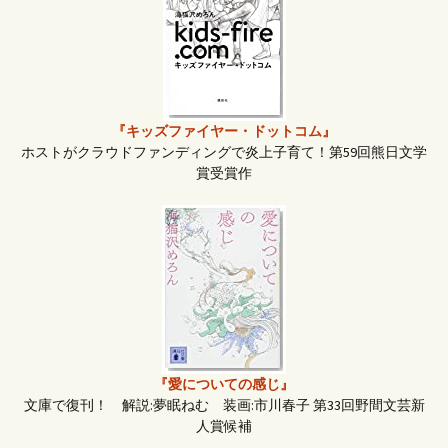
ョ
ン
『キッズファイヤー・ドットコム』
ホストがクラウドファンディングで炎上子育て！第59回熊日文学
賞受賞作
『愛についての感じ』
文庫で復刊！ 解説:夢眠ねむ 装画:市川春子 第33回野間文芸新
人賞候補