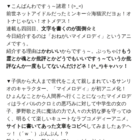
▼こんばんわですぅ～諸君！(>_<)
前世ネットアイドルだったミンキー☆海猫沢だヨぉ！オ
トナじゃない！オトメデス！
連載も四回目、
文字を書くのが面倒☆ミ
今日紹介するのは「おねがいマイメロディ」というアニ
メですぅ。
紹介する理由は
かわいい
からですぅ～。ぶっちゃけ
もう
霊とか魂とか批評とかどうでもいいですぅ～ていうか批
評なんか一度もしてないんだけどネ！(^_^)キャハッ！
▼子供から大人まで世代をこえて親しまれているサンリ
オのキャラクター、「マイメロディ」が初アニメ化！
ひょんなことから人間界へ行くことになったマイメロデ
ィはライバルのクロミの悪巧みに対して中学生の女の
子、夢野歌と共に魔法の力で人々の大切な夢を守ってゆ
く、明るくて楽しいキュートなラブコメディーアニメ。
サイトに書いてあった文章をコピペ
してみましたぁテヘ
ッ！（´ｗ｀）ぷんぷん！？