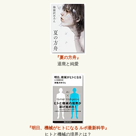
『夏の方舟』
退廃と純愛
『明日、機械がヒトになる ルポ最新科学』
ヒトと機械の境界とは？