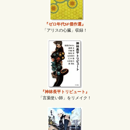
『ゼロ年代SF傑作選』
「アリスの心臓」収録！
『神林長平トリビュート』
「言葉使い師」をリメイク！