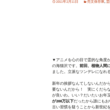
2011年2月11日
売文保存庫
,
霊
プ
▼アニメを心の目で霊的な角度
の海猫沢です。
前回、植物人間
ました。立派なツンデレになれ
新年の挨拶なんてしないんだか
要ないんだから！ 実にくだら
が良いわ。いい？だいたいお年
が200万以下
だったから誰にもお
古い習慣を疑うことから新世紀