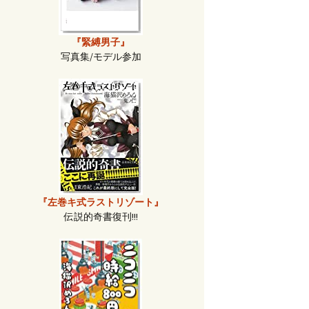
『緊縛男子』
写真集/モデル参加
『左巻キ式ラストリゾート』
伝説的奇書復刊!!!