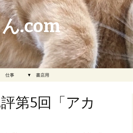
ん.com
▼ 仕事
▼ 書店用
評第5回「アカ