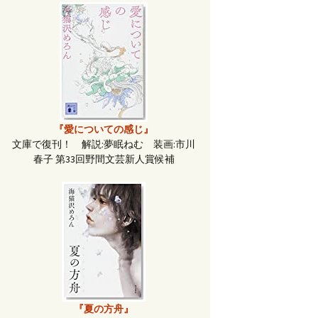
『愛についての感じ』
文庫で復刊！ 解説:夢眠ねむ 装画:市川
春子 第33回野間文芸新人賞候補
『夏の方舟』