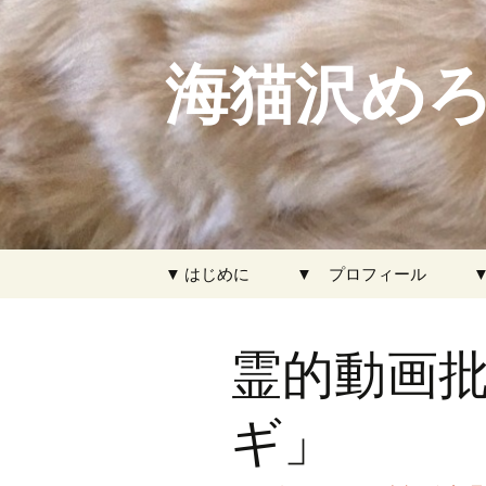
海猫沢めろ
コ
▼ はじめに
▼ プロフィール
ン
テ
ン
霊的動画批
ツ
へ
ス
ギ」
キ
ッ