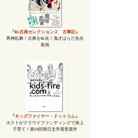
『BL古典セレクション２ 古事記』
男神乱舞！古典をBL化！鬼才はらだ先生
装画
『キッズファイヤー・ドットコム』
ホストがクラウドファンディングで炎上
子育て！第59回熊日文学賞受賞作