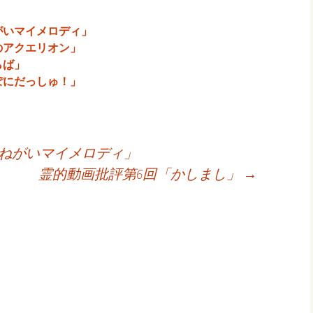
がいマイメロディ」
のアクエリオン」
らば」
ぽにだっしゅ！」
おねがいマイメロディ」
霊的動画批評第6回「かしまし」
→