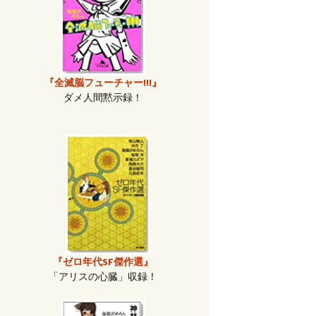
『全滅脳フューチャー!!!』
ダメ人間黙示録！
『ゼロ年代SF傑作選』
「アリスの心臓」収録！