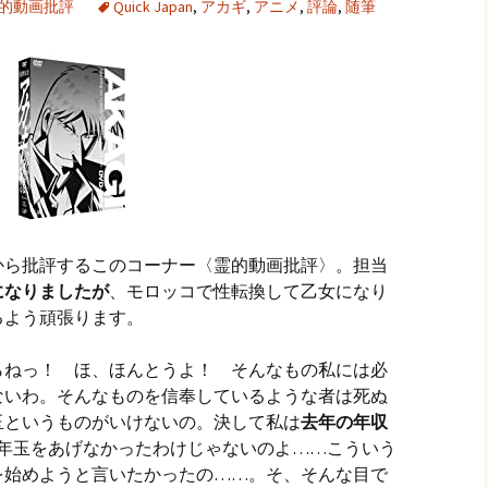
的動画批評
Quick Japan
,
アカギ
,
アニメ
,
評論
,
随筆
から批評するこのコーナー〈霊的動画批評〉。担当
になりましたが
、モロッコで性転換して乙女になり
るよう頑張ります。
らねっ！ ほ、ほんとうよ！ そんなもの私には必
ないわ。そんなものを信奉しているような者は死ぬ
玉というものがいけないの。決して私は
去年の年収
年玉をあげなかったわけじゃないのよ……こういう
を始めようと言いたかったの……。そ、そんな目で