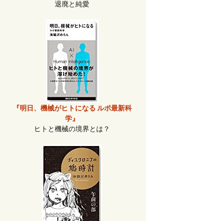
退廃と純愛
『明日、機械がヒトになる ルポ最新科
学』
ヒトと機械の境界とは？