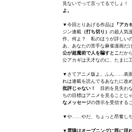
見ないでって言ってるでしょ！
よ。
▼今回とりあげる作品は
『アカ
ジン連載
（打ち切り）
の超人気
作。何よ？ 私のほうが詳しい
あ、あなたの苦手な麻雀漫画だ
公が超魔術で人を騙すとこ
だか
公アカギは天才なのに、たまに
▼さてアニメ版よ。ふん……表
れは連載を読んでるあなたに改
批評じゃない！
目的を見失わな
ちの目標はアニメを見ることじ
なメッセージ
の啓示を受信する
▼や……やだ、ちょっと昂奮し
▼
霊障はオープニングに既に現