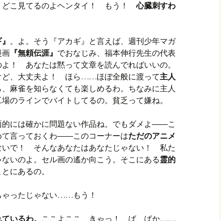
 どこ見てるのよヘンタイ！ もう！
心臓刺すわ
ギ』
。よ。そう『アカギ』と言えば、週刊少年マガ
漫画
『無頼伝涯』
でおなじみ、福本伸行先生の代表
のよ！ あなたは黙って文章を読んでればいいの。
けど、大丈夫よ！ ほら……ほぼ全般に渡って
主人
ら、麻雀を知らなくても楽しめるわ。ちなみに主人
工場のラインでバイトしてるの。貧乏って嫌ね。
面的には確かに問題ない作品ね。でもダメよ――こ
めて言っておくわ――このコーナーは
ただのアニメ
いで！ そんなあなたはあなたじゃない！ 私た
ゃないのよ。セル画の遙か向こう。そこにある
霊的
ことにあるの。
ちゃったじゃない……もう！
れているわ。
ここよここ、きゃっ！ ば、ばか……