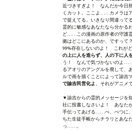
近づきすぎよ！ なんだか今日
くカット。ここよ……カメラは
で捉えてる。いきなり間違って
霊的に敏感なあなたなら分かる
ど……この漫画の原作者の守護
拠はどこにあるのか、ですって
99%存在しないのよ！ これ
の上に人を造らず、人の下に人
う！ なんで気づかないのよ…
るアオリのアングルを廃して、
ルで画を描くことによって諭吉
で諭吉民営化よ
。それがアニメ
▼諭吉からの霊的メッセージを知
社に投書しなさいよ！ あなた
手伝ってあげる……べ、べつに
ちた生徒手帳からチラリとあな
っ……。