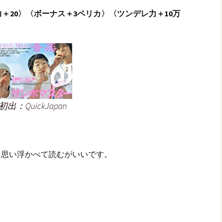
＋20〉〈ボーナス＋3ペリカ〉〈ツンデレ力＋10万
初出：QuickJapan
を思い浮かべて読むがいいです。