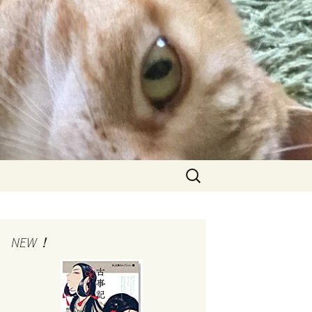
検
索:
NEW！