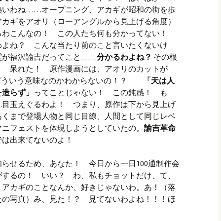
熱いわね……オープニング、アカギが昭和の街を歩
アカギをアオリ（ローアングルから見上げる角度）
るわこんなの！ この人たち何も分かってない！
わよね？ こんな当たり前のこと言いたくないけ
霊が福沢諭吉だってこと……
分かるわよね？
その根
？ 呆れた！ 原作漫画には、アオリのカットが
がどういう意味なのかわからないの！？
「天は人
を造らず」
ってことじゃない！ この鈍感！ も
…目玉えぐるわよ！ つまり、原作は下から見上げ
あくまで登場人物と同じ目線、人間として同じレベ
マニフェストを体現しようとしていたの。
諭吉革命
では出来てないのよ！
らせるため、あなた！ 今日から一日100通制作会
がするの！ いい？ わ、私もチョットだけ、て、
、アカギのことなんか、好きじゃないわ。あ！（落
たの写真）み、見た！？ 見てないわよね！！！ほ