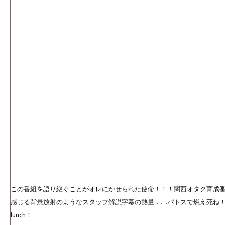
この番組を語り継ぐことがオレにかせられた使命！！！関西オタク育成
感じる背景放射のようなスタッフ解説字幕の熱量……パトスで燃え死ね！be 
lunch！