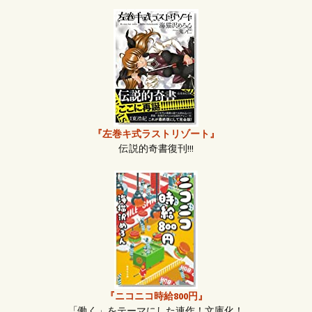
『左巻キ式ラストリゾート』
伝説的奇書復刊!!!
『ニコニコ時給800円』
「働く」をテーマにした連作！文庫化！