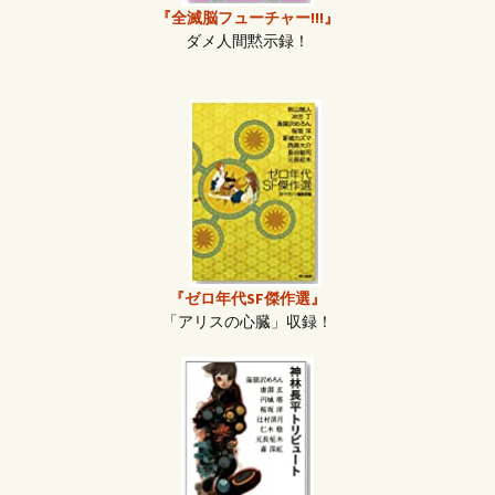
『全滅脳フューチャー!!!』
ダメ人間黙示録！
『ゼロ年代SF傑作選』
「アリスの心臓」収録！