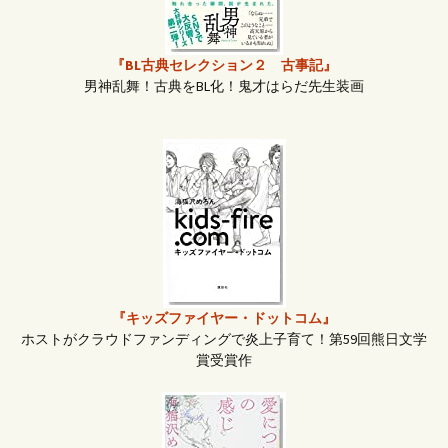
『BL古典セレクション２ 古事記』
男神乱舞！古典をBL化！鬼才はらだ先生装画
『キッズファイヤー・ドットコム』
ホストがクラウドファンディングで炎上子育て！第59回熊日文学
賞受賞作