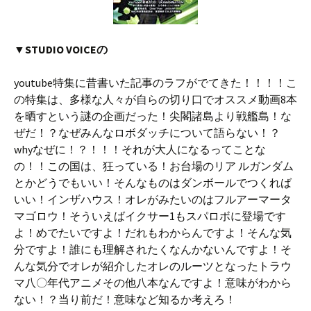
▼STUDIO VOICEの
youtube特集に昔書いた記事のラフがでてきた！！！！こ
の特集は、多様な人々が自らの切り口でオススメ動画8本
を晒すという謎の企画だった！尖閣諸島より戦艦島！な
ぜだ！？なぜみんなロボダッチについて語らない！？
whyなぜに！？！！！それが大人になるってことな
の！！この国は、狂っている！お台場のリア ルガンダム
とかどうでもいい！そんなものはダンボールでつくれば
いい！インザハウス！オレがみたいのはフルアーマータ
マゴロウ！そういえばイクサー1もスパロボに登場です
よ！めでたいですよ！だれもわからんですよ！そんな気
分ですよ！誰にも理解されたくなんかないんですよ！そ
んな気分でオレが紹介したオレのルーツとなったトラウ
マ八〇年代アニメその他八本なんですよ！意味がわから
ない！？当り前だ！意味など知るか考えろ！