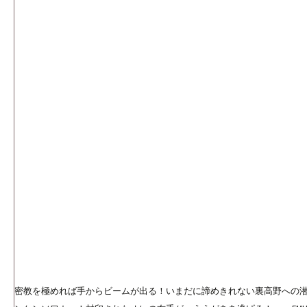
密教を極めれば手からビームが出る！いまだに諦めきれない裏高野への