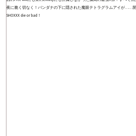
夜に脆く切なく！バンダナの下に隠された魔眼テトラグラムアイが……開
SHOXXX die or bad！