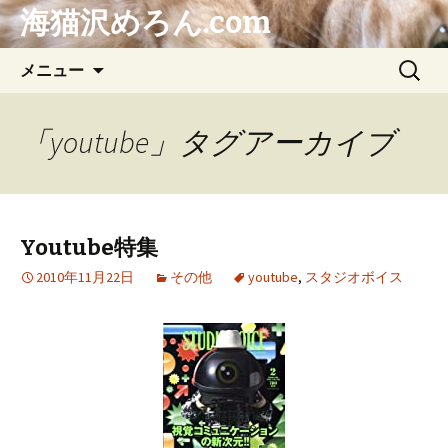
海猫沢めろん.com
コ
検
メニュー
ン
索:
テ
ン
「youtube」タグアーカイブ
ツ
へ
ス
キ
Youtube特集
ッ
プ
2010年11月22日
その他
youtube
,
スタジオボイス