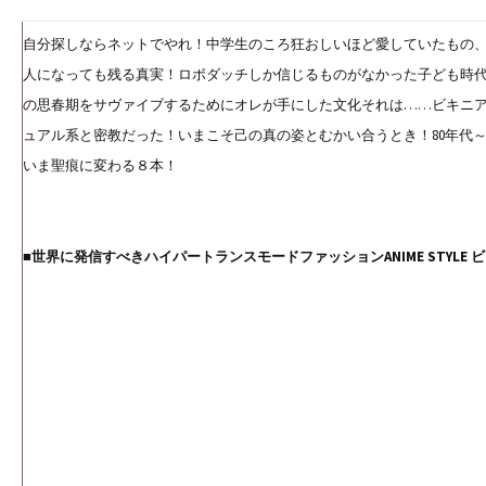
自分探しならネットでやれ！中学生のころ狂おしいほど愛していたもの
人になっても残る真実！ロボダッチしか信じるものがなかった子ども時
の思春期をサヴァイブするためにオレが手にした文化それは……ビキニ
ュアル系と密教だった！いまこそ己の真の姿とむかい合うとき！80年代
いま聖痕に変わる８本！
■世界に発信すべきハイパートランスモードファッションANIME STYLE 