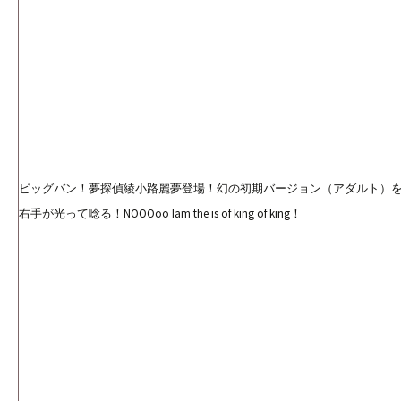
ビッグバン！夢探偵綾小路麗夢登場！幻の初期バージョン（アダルト）
右手が光って唸る！NOOOoo Iam the is of king of king！