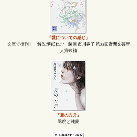
『愛についての感じ』
文庫で復刊！ 解説:夢眠ねむ 装画:市川春子 第33回野間文芸新
人賞候補
『夏の方舟』
退廃と純愛