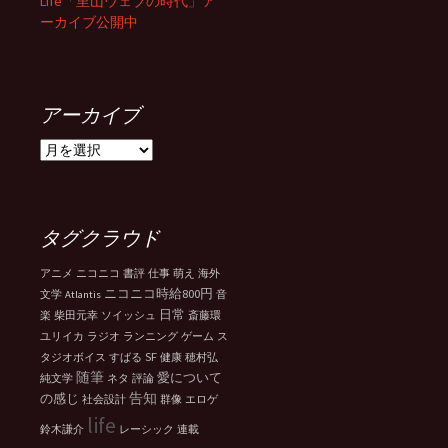
Life「里山ウェブの時代」ア
ーカイブ公開中
アーカイブ
ア
ー
カ
イ
ブ
タグクラウド
アニメ
ニコニコ
書評
仕事
萌え
海外
ニコニコ時給800円
文学
Atlantis
音
日常
楽
柴田元幸
ソイッシュ
斎藤環
ユリイカ
ラジオ
ランニング
ゲーム
ス
SF
タジオボイス
すばる
健康
穂村弘
随筆
愛について
純文学
ネタ
評論
告知
の感じ
社会設計
群像
エロゲ
life
鈴木謙介
レーシック
連載