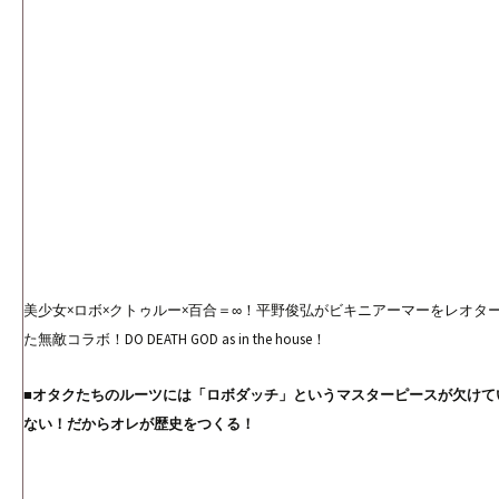
美少女×ロボ×クトゥルー×百合＝∞！平野俊弘がビキニアーマーをレオタ
た無敵コラボ！DO DEATH GOD as in the house！
■オタクたちのルーツには「ロボダッチ」というマスターピースが欠けて
ない！だからオレが歴史をつくる！