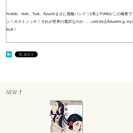
Yoshiki、Hide、Tusk、Ryuichiまさに無敵バンド！V系とPUNKがこの極
ン！ガストノッチ！それが世界の選択なのか……cant Noおfutuerrrrrぁ my by
bust！
NEW！