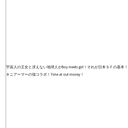
宇宙人の王女と冴えない地球人がBoy meets girl！それが日本ＳＦの基本！
キニアーマーの強コラボ！Time at out money！