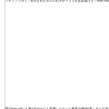
ンケンソワカッ！封印されたオレの右手がっううがああ逃げろ！man FMUUU
西のFree willにも東のExtasyにも所属しなかった孤高の最強V系！すべ