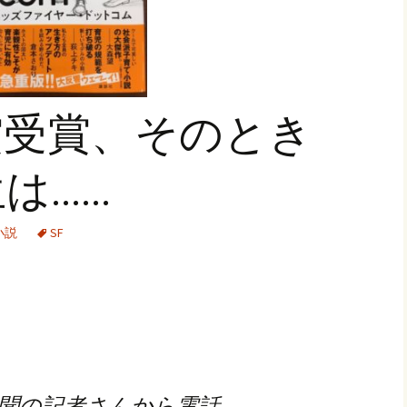
賞受賞、そのとき
は……
小説
SF
聞の記者さんから電話。