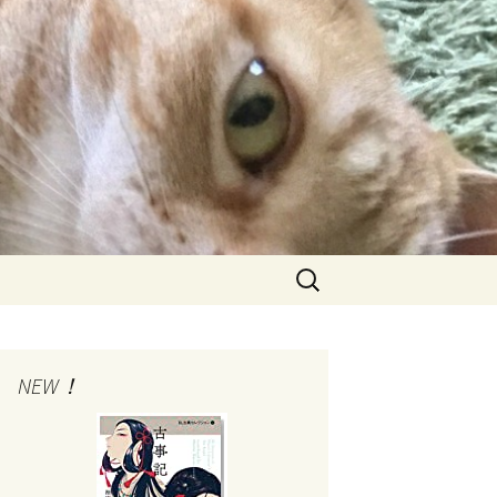
検
索:
NEW！