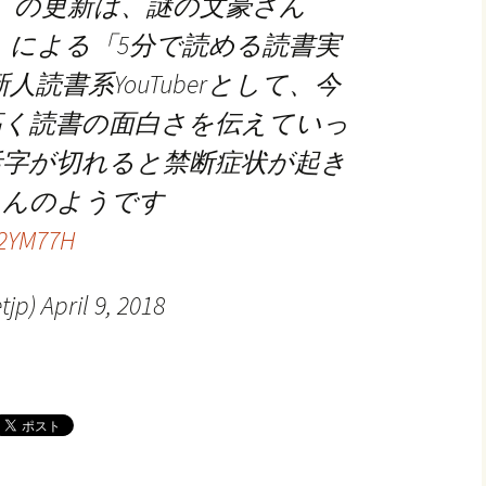
火）の更新は、謎の文豪さん
）による「5分で読める読書実
人読書系YouTuberとして、今
高く読書の面白さを伝えていっ
活字が切れると禁断症状が起き
さんのようです
c2YM77H
jp) April 9, 2018