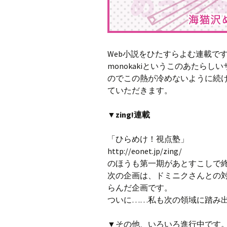
Web小説をひたすらよむ連載で
monokakiというこのあたら
のでこの熱が冷めないように続
ていただきます。
▼zing!連載
「ひらめけ！視点塾」
http://eonet.jp/zing/
のほうも第一期があとすこしで
次の企画は、ドミニクさんとの
らんだ企画です。
ついに……私も次の領域に踏み
▼その他、いろいろ進行中です