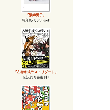
『緊縛男子』
写真集/モデル参加
『左巻キ式ラストリゾート』
伝説的奇書復刊!!!