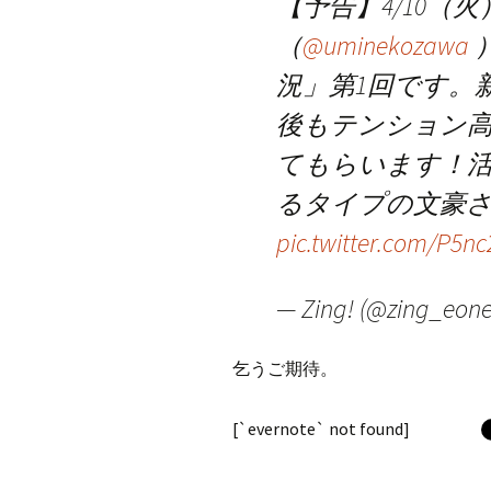
【予告】4/10（
（
@uminekozawa
況」第1回です。新
後もテンション
てもらいます！
るタイプの文豪
pic.twitter.com/P5n
— Zing! (@zing_eonet
乞うご期待。
[`evernote` not found]