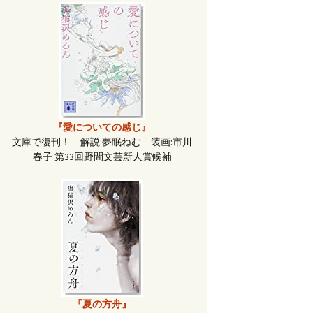
『愛についての感じ』
文庫で復刊！ 解説:夢眠ねむ 装画:市川
春子 第33回野間文芸新人賞候補
『夏の方舟』