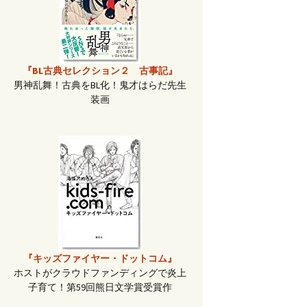
『BL古典セレクション２ 古事記』
男神乱舞！古典をBL化！鬼才はらだ先生
装画
『キッズファイヤー・ドットコム』
ホストがクラウドファンディングで炎上
子育て！第59回熊日文学賞受賞作