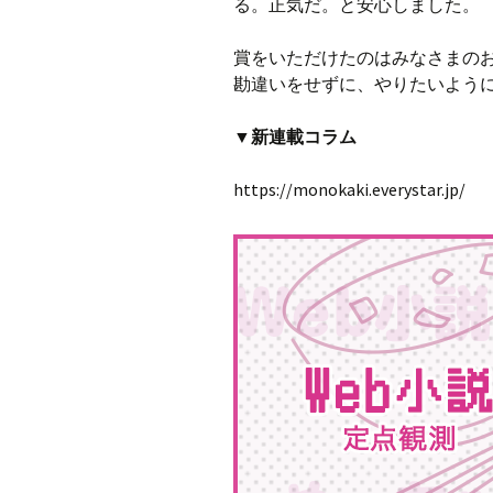
る。正気だ。と安心しました。
賞をいただけたのはみなさまの
勘違いをせずに、やりたいよう
▼新連載コラム
https://monokaki.everystar.jp/