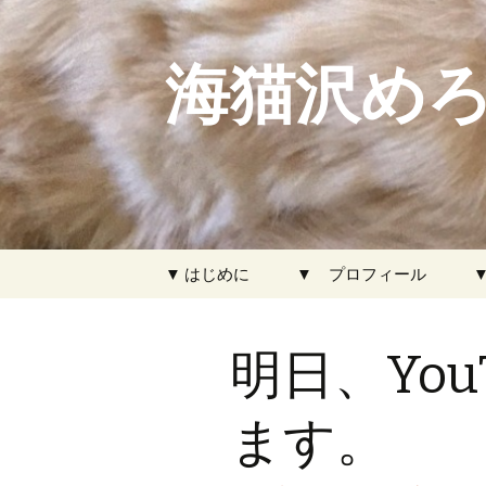
海猫沢めろ
コ
▼ はじめに
▼ プロフィール
ン
テ
ン
明日、You
ツ
へ
ス
ます。
キ
ッ