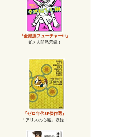
『全滅脳フューチャー!!!』
ダメ人間黙示録！
『ゼロ年代SF傑作選』
「アリスの心臓」収録！