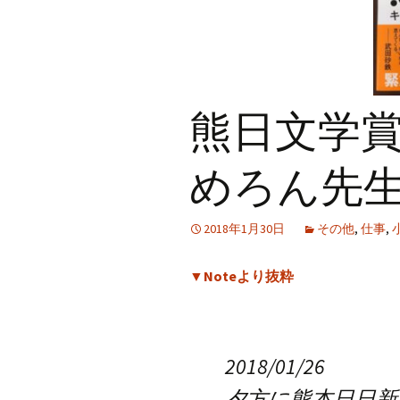
熊日文学
めろん先生
2018年1月30日
その他
,
仕事
,
▼Noteより抜粋
2018/01/26
夕方に熊本日日新