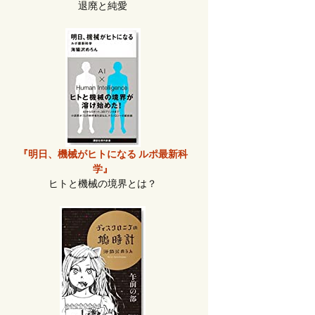
退廃と純愛
『明日、機械がヒトになる ルポ最新科
学』
ヒトと機械の境界とは？