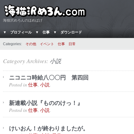
海猫沢めろんのほめぱげ
▼ プロフィール
▼ 仕事
▼ ダウンロード
Categories:
その他
イベント
仕事
日常
Category Archives:
小説
ニコニコ時給八〇〇円 第四回
Posted in
,
.
仕事
小説
新連載小説『もののけっ！』
Posted in
,
.
仕事
小説
けいおん！が終わりましたが。