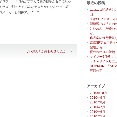
ヤロウ！！！円高がすすんであの数字がゼロになっ
最近の投稿
！ゼロで割っ たらみんなゼロだからなんだって証
ニコニコ時給八〇
コメーカーと関係アルノー？
回
京都SFフェスティ
新連載小説『もの
けいおん！が終わ
が。
作品集の進行状況
京都SFフェスティバ
聖地から
けいおん！が終わりましたが。
»
夏のおわりの聖地
サイゾー9月号に
ト！＋サイトリニ
DOMMUNE「ATLA
三回終了！
アーカイブ
2010年10月
2010年9月
2010年8月
2010年7月
2010年6月
2010年5月