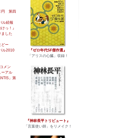
〇円 第四
バル続報
のけっ！』
りました
などー
『ゼロ年代SF傑作選』
ル2010
「アリスの心臓」収録！
てコメン
ューアル
NTIS」第
『神林長平トリビュート』
「言葉使い師」をリメイク！