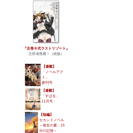
『左巻キ式ラストリゾート』
文部省推薦！（絶版）
【連載】
「ノベルアク
ト」
創刊号
【連載】
「すばる」
11月号
【短編】
セカンドノベル
～彼女の夏、15
分の記憶～