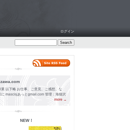
ログイン
ozawa.com
業 以下略 お仕事、ご意見、ご感想、な
mascisjあっとgmail.com 管理：海猫沢
more →
NEW！