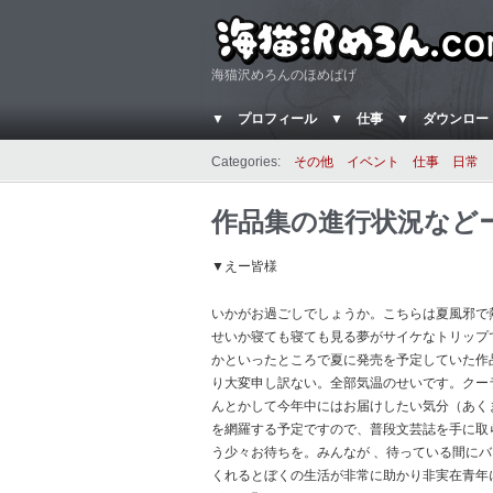
海猫沢めろんのほめぱげ
▼ プロフィール
▼ 仕事
▼ ダウンロー
Categories:
その他
イベント
仕事
日常
作品集の進行状況など
▼えー皆様
いかがお過ごしでしょうか。こちらは夏風邪で
せいか寝ても寝ても見る夢がサイケなトリップ
かといったところで夏に発売を予定していた作
り大変申し訳ない。全部気温のせいです。クー
んとかして今年中にはお届けしたい気分（あく
を網羅する予定ですので、普段文芸誌を手に取
う少々お待ちを。みんなが 、待っている間に
くれるとぼくの生活が非常に助かり非実在青年