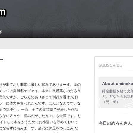
ド
ー
SUBSCRIBE
About uminek
熱が出ており非常に厳しい状況でありまーす。薬の
でマジで夏風邪ヤヴァイ。本当に風邪薬なのだろう
紆余曲折を経て文筆
ど、どなたもお気軽に 
品集ですが、ごらんのありさまで刊行が遅 れてお
（兄＋弟）
ラーに体力を奪われたんです。ほんとなんです。な
まで気 分）。一応、全ての文芸誌で発表した作品
らない方々や、読みのがした方々にも最適です。も
バイトして本をかうためにお小遣いを貯めておいて
今日のめろんさん
にならずに済みまーす。墓穴に片足をつっこみ な