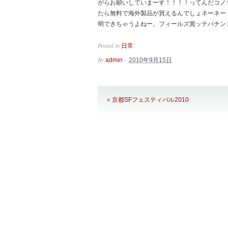
がらお願いしていまーす！！！！ってんだコノ
たら無料で海外製品が買えるんでしょネーネー
明できちゃうよねー。フィールズ賞ッテパチン
Posted in
.
日常
By
–
admin
2010年9月15日
«
京都SFフェスティバル2010