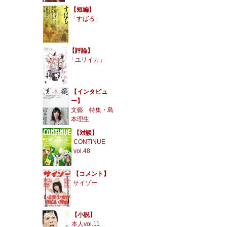
【短編】
「すばる」
【評論】
「ユリイカ」
【インタビュ
ー】
文藝 特集・島
本理生
【対談】
CONTINUE
vol.48
【コメント】
サイゾー
【小説】
本人vol.11