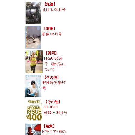
【短篇】
すばる 06月号
【随筆】
群像 06月号
【質問】
FRaU 06月
号 穂村弘に
ついて
【その他】
野性時代 第67
号
【その他】
STUDIO
VOICE 04月号
【編集】
ピラニア~雨の