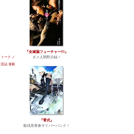
『全滅脳フューチャー!!!』
トーク
ノ
ダメ人間黙示録！
文芸誌
連載
『零式』
殺伐系青春サイバーパンク！