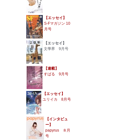
【エッセイ】
S-Fマガジン 10
月号
【エッセイ】
文學界 9月号
【連載】
すばる 9月号
【エッセイ】
ユリイカ 8月号
【インタビュ
ー】
papyrus ８月
号