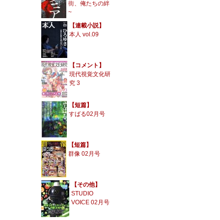
街、俺たちの絆
~
【連載小説】
本人 vol.09
【コメント】
現代視覚文化研
究 3
【短篇】
すばる02月号
【短篇】
群像 02月号
【その他】
STUDIO
VOICE 02月号