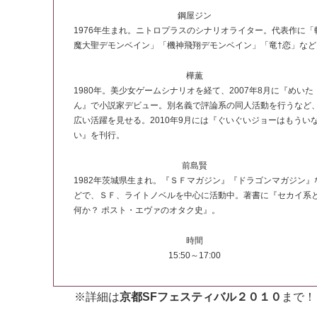
鋼屋ジン
1976年生まれ。ニトロプラスのシナリオライター。代表作に「
魔大聖デモンベイン」「機神飛翔デモンベイン」「竜†恋」など
樺薫
1980年。美少女ゲームシナリオを経て、2007年8月に『めいた
ん』で小説家デビュー。別名義で評論系の同人活動を行うなど
広い活躍を見せる。2010年9月には『ぐいぐいジョーはもうい
い』を刊行。
前島賢
1982年茨城県生まれ。『ＳＦマガジン』『ドラゴンマガジン』
どで、ＳＦ、ライトノベルを中心に活動中。著書に『セカイ系
何か？ ポスト・エヴァのオタク史』。
時間
15:50～17:00
※詳細は
京都SFフェスティバル２０１０
まで！