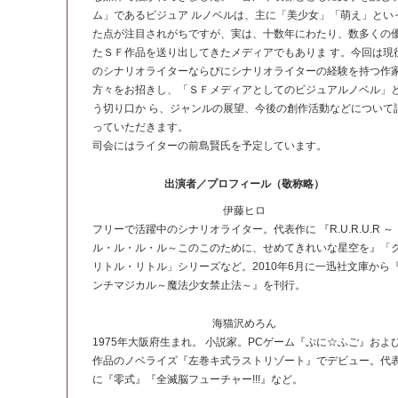
ム」であるビジュア ルノベルは、主に「美少女」「萌え」とい
た点が注目されがちですが、実は、十数年にわたり、数多くの
たＳＦ作品を送り出してきたメディアでもありま す。今回は現
のシナリオライターならびにシナリオライターの経験を持つ作
方々をお招きし、「ＳＦメディアとしてのビジュアルノベル」
う切り口か ら、ジャンルの展望、今後の創作活動などについて
っていただきます。
司会にはライターの前島賢氏を予定しています。
出演者／プロフィール（敬称略）
伊藤ヒロ
フリーで活躍中のシナリオライター。代表作に 『R.U.R.U.R ～
ル・ル・ル・ル～このこのために、せめてきれいな星空を』「
リトル・リトル」シリーズなど。2010年6月に一迅社文庫から
ンチマジカル～魔法少女禁止法～』を刊行。
海猫沢めろん
1975年大阪府生まれ。 小説家。PCゲーム『ぷに☆ふご』およ
作品のノベライズ『左巻キ式ラストリゾート』でデビュー。代
に『零式』『全滅脳フューチャー!!!』など。