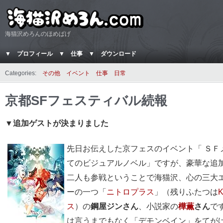
海猫沢めろんのほめぱげ
▼ プロフィール
▼ 仕事
▼ ダウンロード
Categories:
その他
イベント
仕事
日常
京都SFフェスティバル続報
▼追加ゲストが決まりました
先日お伝えした京フェスのイベント「 ＳＦ
てのビジュアルノベル」ですが、豪華な追
二人も参戦ということで海猫沢、心の三大
ーの一つ「
ニトロプラス
」（残りふたつは
K
ス
）の
鋼屋ジンさん
、小説家の
樺薫
さん
で
は言うまでもなく「デモンベイン」をてが