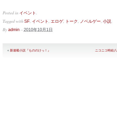
Posted in
.
イベント
Tagged with
,
,
,
,
,
.
SF
イベント
エロゲ
トーク
ノベルゲー
小説
By
–
admin
2010年10月1日
«
新連載小説『もののけっ！』
ニコニコ時給八