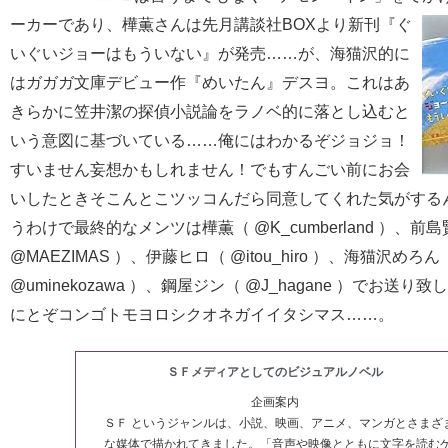
ーカーであり、樺薫さんは先月講談社BOXより新刊
『ぐ
いぐいジョーはもういない』が発売……が、海猫沢的に
はガガガ文庫デビュー作『めいたん』デスヨ。これはあ
きらかに笠井潔の探偵小説論をラノベ的に落とし込むと
いう意図に基づいている……俺にはわかるぞジョジョ！
すいません妄想かもしれません！でもすんごい前にお会
いしたときそこんとこツッコんだら同意してくれた気がする
うわけで最終的なメンツは樺薫（ @K_cumberland ）、前
@MAEZIMAS ）、伊藤ヒロ（ @itou_hiro ）、海猫沢めろん
@uminekozawa ）、鋼屋ジン（ @J_hagane ）でお送り
にとぞコンゴトモヨロシクオネガイイタシマス……。
ＳＦメディアとしてのビジュアルノベル
企画案内
ＳＦ というジャンルは、小説、映画、アニメ、マンガとさまざ
な媒体で描かれてきました。「音声や映像とともに文字を読む