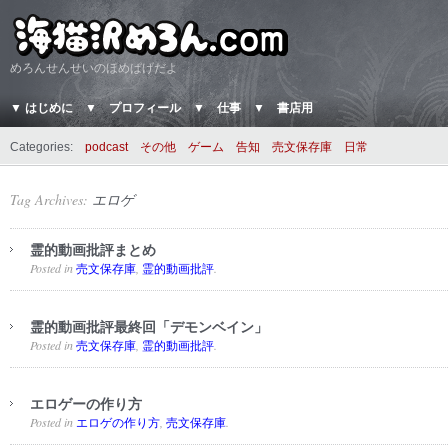
めろんせんせいのほめぱげだよ
▼ はじめに
▼ プロフィール
▼ 仕事
▼ 書店用
Categories:
podcast
その他
ゲーム
告知
売文保存庫
日常
Tag Archives:
エロゲ
霊的動画批評まとめ
Posted in
,
.
売文保存庫
霊的動画批評
霊的動画批評最終回「デモンベイン」
Posted in
,
.
売文保存庫
霊的動画批評
エロゲーの作り方
Posted in
,
.
エロゲの作り方
売文保存庫