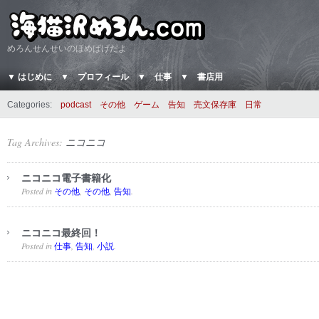
めろんせんせいのほめぱげだよ
▼ はじめに
▼ プロフィール
▼ 仕事
▼ 書店用
Categories:
podcast
その他
ゲーム
告知
売文保存庫
日常
Tag Archives:
ニコニコ
ニコニコ電子書籍化
Posted in
,
,
.
その他
その他
告知
ニコニコ最終回！
Posted in
,
,
.
仕事
告知
小説