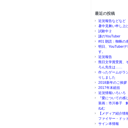
最近の投稿
近況報告などなど
暑中見舞い申し上
試験中２
謎のYouTuber
#01 朗読：蜘蛛の
明日、YouTube
す。
近況報告
熊日文学賞受賞、
ろん先生は……
作ったゲームがラ
りしました
2018新年のご挨拶
2017年末総括
近況情報いろいろ
『愛についての感
装画：市川春子 
ねむ
【メディア紹介情
ファイヤー・ドッ
サイン本情報