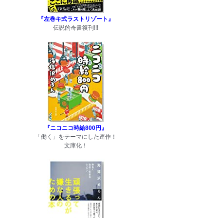
『左巻キ式ラストリゾート』
伝説的奇書復刊!!!
『ニコニコ時給800円』
「働く」をテーマにした連作！
文庫化！