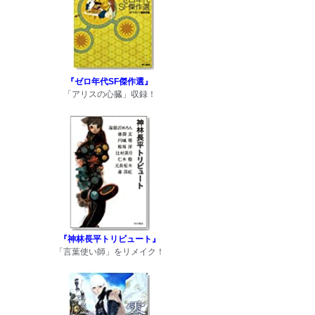
『ゼロ年代SF傑作選』
「アリスの心臓」収録！
『神林長平トリビュート』
「言葉使い師」をリメイク！