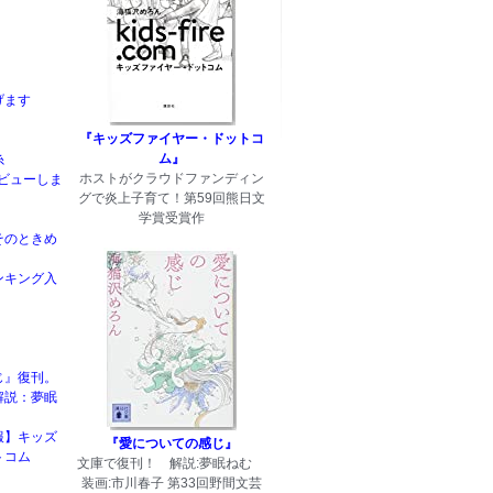
げます
『キッズファイヤー・ドットコ
ム』
糸
ホストがクラウドファンディン
rデビューしま
グで炎上子育て！第59回熊日文
学賞受賞作
そのときめ
ンキング入
じ』復刊。
解説：夢眠
報】キッズ
『愛についての感じ』
トコム
文庫で復刊！ 解説:夢眠ねむ
装画:市川春子 第33回野間文芸