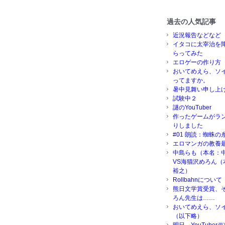
過去の人気記事
近況報告などなど
イタコに太宰治を
らってみた
エロゲーの作り方
おいてめえら、ソ
ってますか。
暑中見舞い申し上
試験中２
謎のYouTuber
作ったゲームがラ
りしました
#01 朗読：蜘蛛の
エロマンガの教養
中島らも（本名：
VS海猫沢めろん（
裕之）
Rollbahnについて
熊日文学賞受賞、
ろん先生は……
おいてめえら、ソ
（以下略）
明日、YouTube