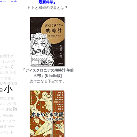
最新科学』
ヒトと機械の境界とは？
会設計
ゲー
学
ミルハウ
について
『ディスクロニアの鳩時計 午前
田元幸
スタ
の部』[Kindle版]
ゲ
対談
ラ
遺作になる予定です。
0円
鈴木謙
小
fe
村弘
群像
ンニング
青
ュー
随
連載
カ
Atlantis
ファイブフ
健康
ゲー
イベント