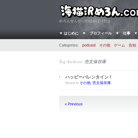
めろんせんせいのほめぱげだよ
▼ はじめに
▼ プロフィール
▼ 仕事
▼
Categories:
podcast
その他
ゲーム
告知
Tag Archives:
売文保存庫
ハッピーバレンタイン！
Posted in
,
.
その他
売文保存庫
« Previous