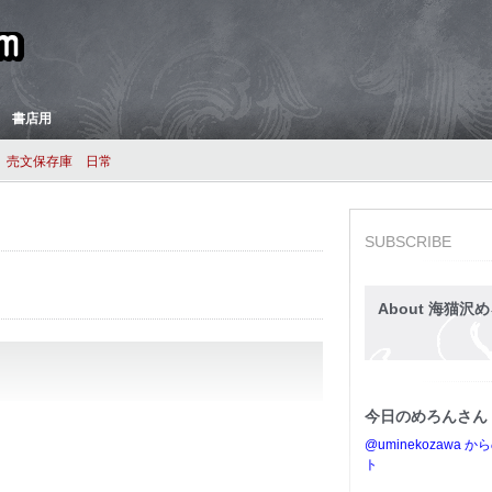
 書店用
売文保存庫
日常
SUBSCRIBE
About 海猫沢め
今日のめろんさん
@uminekozawa 
ト