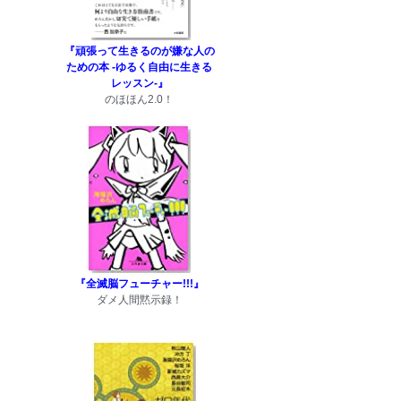
『頑張って生きるのが嫌な人の
ための本 -ゆるく自由に生きる
レッスン-』
のほほん2.0！
『全滅脳フューチャー!!!』
ダメ人間黙示録！