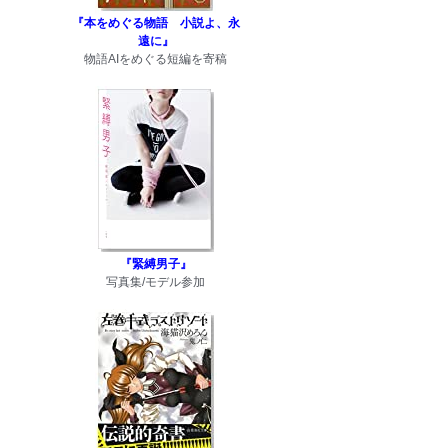
『本をめぐる物語 小説よ、永
遠に』
物語AIをめぐる短編を寄稿
『緊縛男子』
写真集/モデル参加