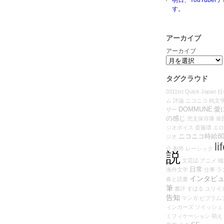
す。
アーカイブ
アーカイブ
タグクラウド
0311txt
Quick Japan
社
ム
評論
ニコニコ
純文
DOMMUNE
愛
ザー
の感じ
売文保存庫
柴
ジオボイス
斎藤環
エロ
ニコニコ時給80
ジオ
li
介
創作
レーシック
説
文芸誌
アニメ
穂
日常
海外文学
仕事
ラ
インタビ
春と読書
筆
書評
すばる
ユリイ
告知
マンガ
ビブラム
ィンガーズ
ソイッシュ
ミフィケーション
萌え