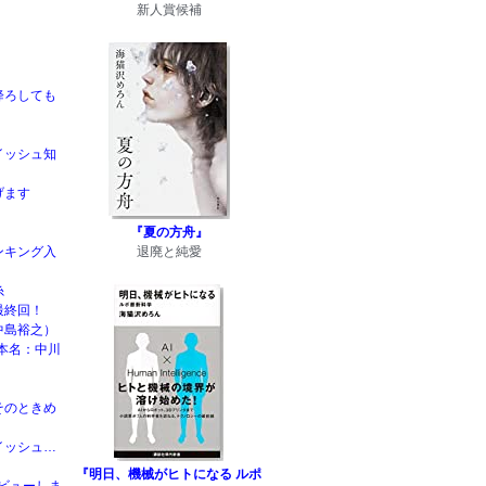
新人賞候補
降ろしても
イッシュ知
げます
『夏の方舟』
ンキング入
退廃と純愛
糸
最終回！
中島裕之）
本名：中川
そのときめ
イッシュ…
『明日、機械がヒトになる ルポ
rデビューしま