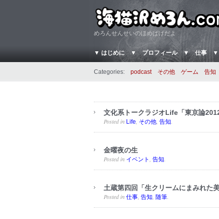
めろんせんせいのほめぱげだよ
▼ はじめに
▼ プロフィール
▼ 仕事
▼
Categories:
podcast
その他
ゲーム
告知
文化系トークラジオLife「東京論201
Posted in
,
,
.
Life
その他
告知
金曜夜の生
Posted in
,
.
イベント
告知
土蔵第四回「生クリームにまみれた
Posted in
,
,
.
仕事
告知
随筆