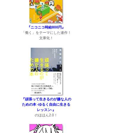
『ニコニコ時給800円』
「働く」をテーマにした連作！
文庫化！
『頑張って生きるのが嫌な人の
ための本 -ゆるく自由に生きる
レッスン-』
のほほん2.0！