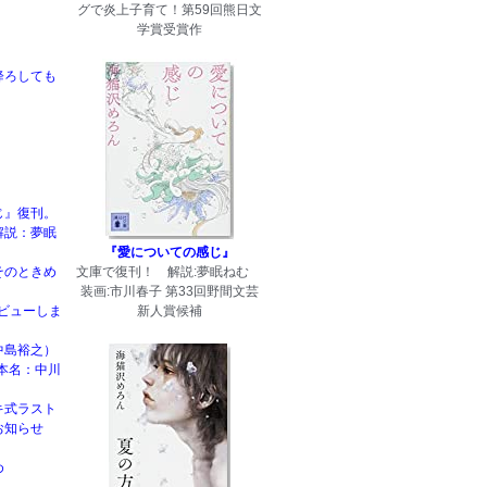
グで炎上子育て！第59回熊日文
学賞受賞作
降ろしても
じ』復刊。
解説：夢眠
『愛についての感じ』
そのときめ
文庫で復刊！ 解説:夢眠ねむ
装画:市川春子 第33回野間文芸
rデビューしま
新人賞候補
中島裕之）
本名：中川
キ式ラスト
お知らせ
め