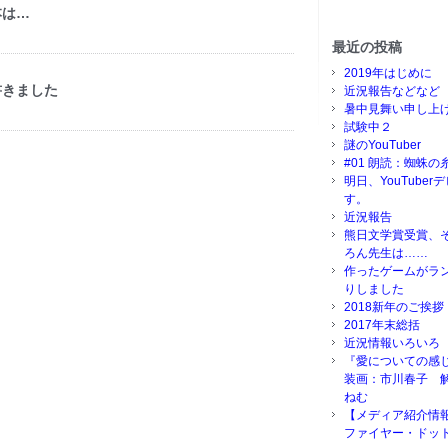
本は…
最近の投稿
2019年はじめに
書きました
近況報告などなど
暑中見舞い申し上
試験中２
謎のYouTuber
#01 朗読：蜘蛛の
明日、YouTube
す。
近況報告
熊日文学賞受賞、
ろん先生は……
作ったゲームがラ
りしました
2018新年のご挨拶
2017年末総括
近況情報いろいろ
『愛についての感
装画：市川春子 
ねむ
【メディア紹介情
ファイヤー・ドッ