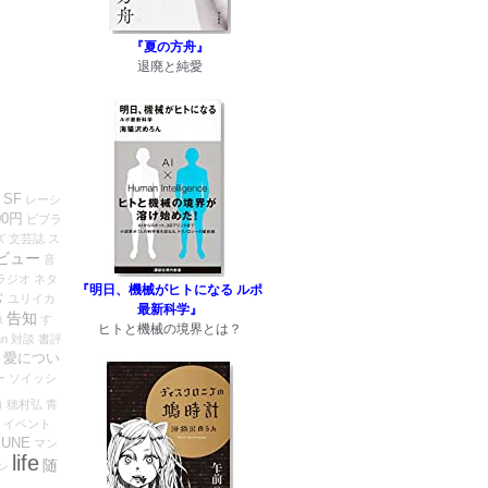
！
『夏の方舟』
退廃と純愛
SF
レーシ
0円
ビブラ
ズ
文芸誌
ス
ビュー
音
ラジオ
ネタ
『明日、機械がヒトになる ルポ
常
ユリイカ
最新科学』
告知
像
す
ヒトと機械の境界とは？
an
対談
書評
愛につい
ー
ソイッシ
コ
穂村弘
青
イベント
UNE
マン
life
随
ン