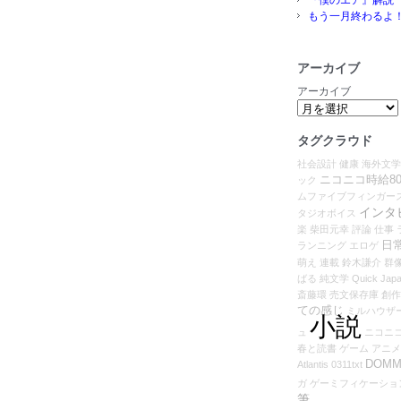
もう一月終わるよ
アーカイブ
アーカイブ
タグクラウド
社会設計
健康
海外文学
ニコニコ時給80
ック
ムファイブフィンガー
インタ
タジオボイス
楽
柴田元幸
評論
仕事
日
ランニング
エロゲ
萌え
連載
鈴木謙介
群
ばる
純文学
Quick Jap
斎藤環
売文保存庫
創作
ての感じ
ミルハウザ
小説
ュ
ニコニ
春と読書
ゲーム
アニメ
DOMM
Atlantis
0311txt
ガ
ゲーミフィケーショ
筆