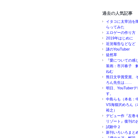
過去の人気記事
イタコに太宰治を
らってみた
エロゲーの作り方
2019年はじめに
近況報告などなど
謎のYouTuber
徒然草
『愛についての感
装画：市川春子 
ねむ
熊日文学賞受賞、
ろん先生は……
明日、YouTube
す。
中島らも（本名：
VS海猫沢めろん（
裕之）
デビュー作『左巻
リゾート』復刊の
試験中２
新刊いろいろまと
『僕のエア』解説