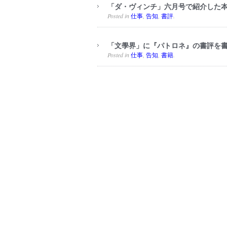
「ダ・ヴィンチ」六月号で紹介した
Posted in
,
,
.
仕事
告知
書評
「文學界」に『パトロネ』の書評を
Posted in
,
,
.
仕事
告知
書籍