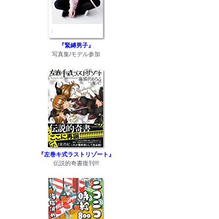
『緊縛男子』
写真集/モデル参加
『左巻キ式ラストリゾート』
伝説的奇書復刊!!!