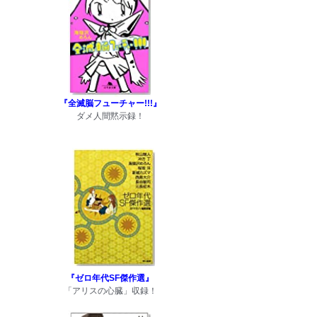
『全滅脳フューチャー!!!』
ダメ人間黙示録！
『ゼロ年代SF傑作選』
「アリスの心臓」収録！