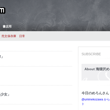
 書店用
売文保存庫
日常
SUBSCRIBE
2」
About 海猫沢め
今日のめろんさん
美少女」
@uminekozawa 
ト