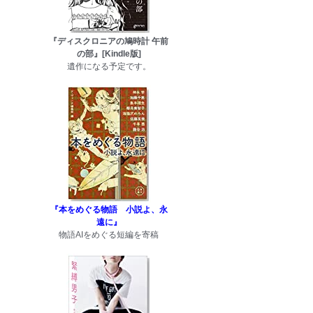
『ディスクロニアの鳩時計 午前
の部』[Kindle版]
遺作になる予定です。
『本をめぐる物語 小説よ、永
遠に』
物語AIをめぐる短編を寄稿