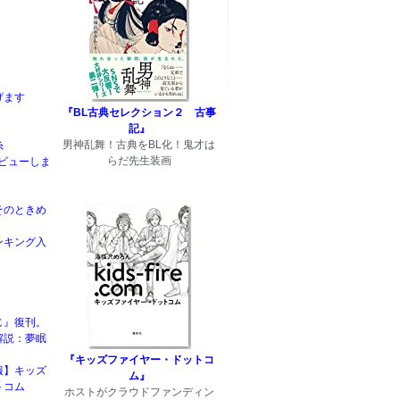
げます
『BL古典セレクション２ 古事
記』
男神乱舞！古典をBL化！鬼才は
糸
らだ先生装画
rデビューしま
そのときめ
ンキング入
じ』復刊。
解説：夢眠
『キッズファイヤー・ドットコ
報】キッズ
ム』
トコム
ホストがクラウドファンディン