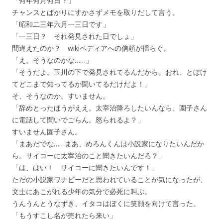
「何年何月何日？」
チャンスとばかりにすかさずメモを取りだして言う。
「昭和二三年六月一三日です」
「一三日？ それ発見された日でしょ」
間違えたのか？ wikiペディアへの信頼が揺らぐ。
「え。そうなのかな……」
「そうだよ。玉川の下で発見されてるんだから。おれ、とぼけ
てどこまで知ってるか聞いてるだけだよ！」
そ、そうなのか。すいません。
「辞めとったほうがええ。太宰治降ろしたいんなら、園子さん
に電話して聞いでごらん。怒られるよ？」
すいません園子さん。
「まあだでな……まあ、めろんくんは小説家になりたいんだか
ら。サイコーに太宰治のこと聞きたいんだろ？」
「は、はい！ サイコーに聞きたいんです！」
ただの小説家ワナビーだと思われていることが気になったが、
文士にあこがれる少年の気分で必死に叫ぶ。
うんうんとうなずき、イタコはぼくに笑顔を向けて言った。
「もうすこし名が売れたら来い」