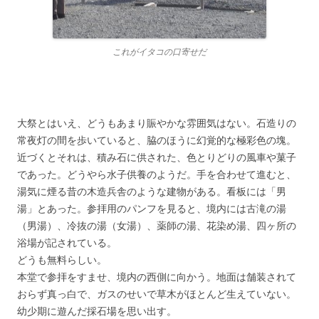
これがイタコの口寄せだ
大祭とはいえ、どうもあまり賑やかな雰囲気はない。石造りの
常夜灯の間を歩いていると、脇のほうに幻覚的な極彩色の塊。
近づくとそれは、積み石に供された、色とりどりの風車や菓子
であった。どうやら水子供養のようだ。手を合わせて進むと、
湯気に煙る昔の木造兵舎のような建物がある。看板には「男
湯」とあった。参拝用のパンフを見ると、境内には古滝の湯
（男湯）、冷抜の湯（女湯）、薬師の湯、花染め湯、四ヶ所の
浴場が記されている。
どうも無料らしい。
本堂で参拝をすませ、境内の西側に向かう。地面は舗装されて
おらず真っ白で、ガスのせいで草木がほとんど生えていない。
幼少期に遊んだ採石場を思い出す。