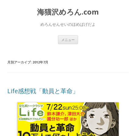
海猫沢めろん.com
めろんせんせいのほめぱげだよ
コ
メニュー
ン
テ
ン
ツ
へ
月別アーカイブ:
2012年7月
移
動
Life感想戦「動員と革命」