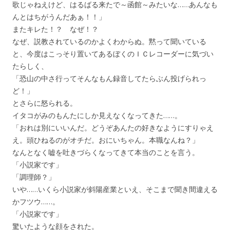
歌じゃねえけど、はるばる来たで～函館～みたいな……あんなも
んとはちがうんだあぁ！！」
またキレた！？ なぜ！？
なぜ、説教されているのかよくわからぬ。黙って聞いている
と、今度はこっそり置いてあるぼくのＩＣレコーダーに気づい
たらしく、
「恐山の中さ行ってそんなもん録音してたらぶん投げられっ
ど！」
とさらに怒られる。
イタコがみのもんたにしか見えなくなってきた……。
「おれは別にいいんだ。どうぞあんたの好きなようにすりゃえ
え。頭ひねるのがオチだ。おにいちゃん。本職なんね？」
なんとなく嘘を吐きづらくなってきて本当のことを言う。
「小説家です」
「調理師？」
いや……いくら小説家が斜陽産業といえ、そこまで聞き間違える
かフツウ……。
「小説家です」
驚いたような顔をされた。