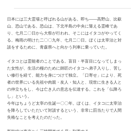
日本には三大霊場と呼ばれる山がある。即ち――高野山、比叡
山、恐山である。恐山は、下北半島の中央に聳える霊峰であ
り、七月二〇日から大祭が行われ、そこにはイタコがやってく
る。梅雨の明けた二〇〇九年、七月二〇日。ぼくは太宰治と対
談をするために、青森県へと向かう列車に乗っていた。
イタコとは霊能者のことである。盲目・半盲目になってしまっ
た女性が、生活の糧のために師匠のイタコへ弟子入りし、苦し
い修行を経て、能力を身につけて独立。「口寄せ」により、死
者の世界にいる先祖や肉親・友人・知人と、現世に生きる人と
の仲立ちをし、今は亡き人の意志を伝達する。これを「仏降ろ
し」という。
今年はちょうど太宰の生誕一〇〇年。ぼくは、イタコに太宰治
を降ろしていただいて対談するという、非常に罰当たりで人間
失格なことを考えたのだった。