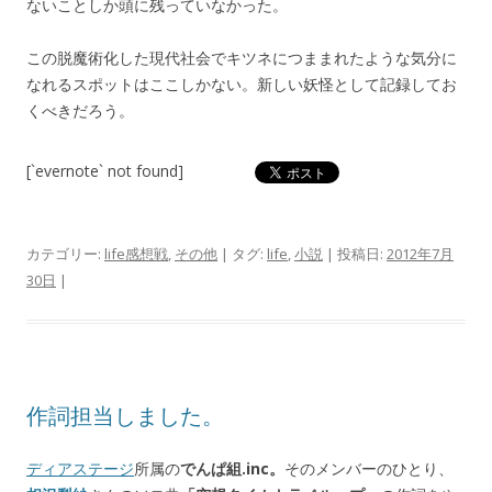
ないことしか頭に残っていなかった。
この脱魔術化した現代社会でキツネにつままれたような気分に
なれるスポットはここしかない。新しい妖怪として記録してお
くべきだろう。
[`evernote` not found]
カテゴリー:
life感想戦
,
その他
| タグ:
life
,
小説
| 投稿日:
2012年7月
30日
|
作詞担当しました。
ディアステージ
所属の
でんぱ組.inc。
そのメンバーのひとり、