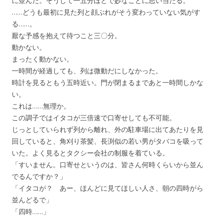
に並んだ。そうして一五分ほどで妙なことに思い当たる。
……どうも最初に見た列と顔ぶれがそう変わっていない気がす
る……。
厭な予感を抱えて待つこと三〇分。
動かない。
まったく動かない。
一時間が経過しても、列は微動だにしなかった。
時計を見るともう五時近い。門が閉まるまであと一時間しかな
い。
これは……無理か。
この調子ではイタコが三倍速で口寄せしても不可能。
じっとしていられず列から離れ、外の駐車場に出てあたりを見
回していると、角刈り茶髪、長渕似の若い男がタバコを吸って
いた。よく見るとタクシー会社の制服を着ている。
「すいません。口寄せというのは、皆さん何時くらいから並ん
でるんですか？」
「イタコが？ あー、ほんどに見てほしい人さ、朝の四時がら
並んどるで」
「四時……」