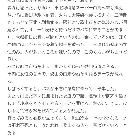
新幹線は東京から三時間半で八戸へ到着する。
青森は思ったより近い。東北線特急スーパー白鳥へ乗り換え、
昼ごろに野辺地駅へ到着。さらに大湊線へ乗り換えて、二時間
ちょっとで下北へ到着する。駅前には恐山行きの臨時バスが用
意されており、一〇分ほど待つだけでバスに乗ることができ
た。大祭初日の真っ昼間だというのに、乗っているのは、ぼく
の他には、ジャージを着て帽子を被った、二人連れの初老の女
性のみ。人が多いところが嫌いなので、このくらいがちょうど
良い。
バスはむつ市街を走り、まがりくねった恐山街道に入る。
車内に女性の音声で、恐山の由来や沿革を語るテープが流れ
る。
しばらくすると、バスが不意に路肩に寄って、停車した。
あたりはまだ木々に囲まれた坂道の中腹。運転手が前方を指さ
して「冷水をどうぞ」と言てドアを開ける。道のむこうに、ひ
しゃくで湧き水を飲んでいる人が見えた。
行ってみると看板が立っており「恐山冷水 その冷水なる 水
は不老不死とも うたわれ 登山する人を 喜ばせている」と
ある。