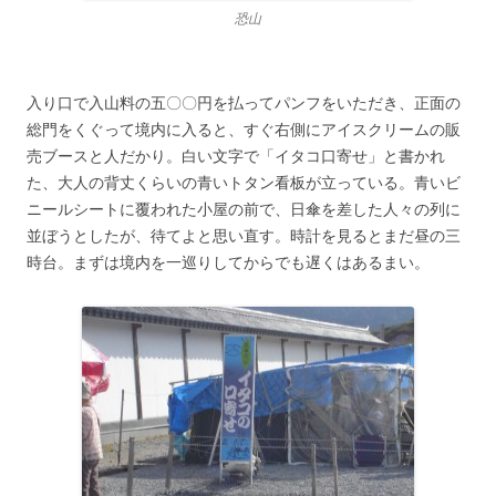
恐山
入り口で入山料の五〇〇円を払ってパンフをいただき、正面の
総門をくぐって境内に入ると、すぐ右側にアイスクリームの販
売ブースと人だかり。白い文字で「イタコ口寄せ」と書かれ
た、大人の背丈くらいの青いトタン看板が立っている。青いビ
ニールシートに覆われた小屋の前で、日傘を差した人々の列に
並ぼうとしたが、待てよと思い直す。時計を見るとまだ昼の三
時台。まずは境内を一巡りしてからでも遅くはあるまい。