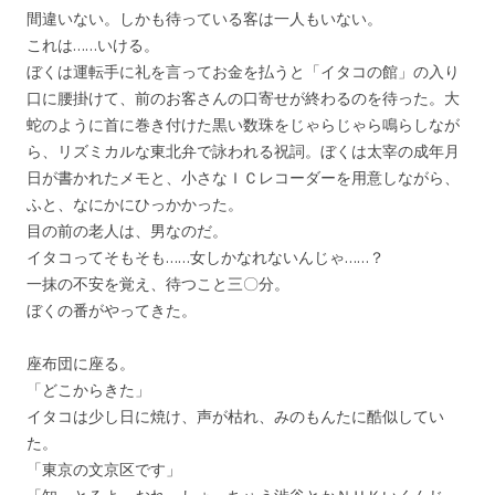
間違いない。しかも待っている客は一人もいない。
これは……いける。
ぼくは運転手に礼を言ってお金を払うと「イタコの館」の入り
口に腰掛けて、前のお客さんの口寄せが終わるのを待った。大
蛇のように首に巻き付けた黒い数珠をじゃらじゃら鳴らしなが
ら、リズミカルな東北弁で詠われる祝詞。ぼくは太宰の成年月
日が書かれたメモと、小さなＩＣレコーダーを用意しながら、
ふと、なにかにひっかかった。
目の前の老人は、男なのだ。
イタコってそもそも……女しかなれないんじゃ……？
一抹の不安を覚え、待つこと三〇分。
ぼくの番がやってきた。
座布団に座る。
「どこからきた」
イタコは少し日に焼け、声が枯れ、みのもんたに酷似してい
た。
「東京の文京区です」