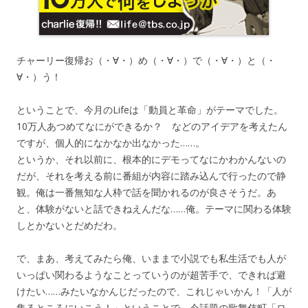
チャーリー復帰お（・∀・）め（・∀・）で（・∀・）と（・
∀・）う！
ということで、今月のLifeは「動員と革命」がテーマでした。
10万人あつめてなにができるか？ などのアイデアを考えたん
ですが、個人的になかなか出なかった……。
というか、それ以前に、根本的にデモってなにかわかんないの
だが、それを考える前に番組が内容に踏み込んで行ったので静
観。俺は一番無知な人枠で話を聞かれるのが良さそうだ。あ
と、体験がないと話できねえんだな……俺。テーマに関わる体験
しとかないとだめだわ。
で、まあ、考えてみたら俺、いままで小説でも私生活でも人が
いっぱい関わるようなことっていうのが超苦手で、できれば避
けたい……みたいなかんじだったので、これじゃいかん！「人が
集るところにいこう！」ということで、今話題の歌舞伎町「ロ