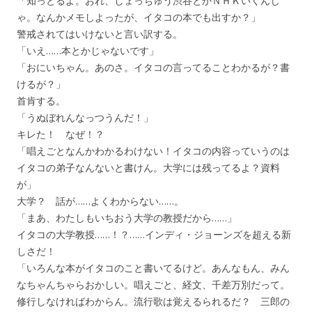
「知っとるよ。おれ、しょっちゅう渋谷とかＮＨＫいくんじ
ゃ。なんかメモしよったが、イタコの本でも出すか？」
警戒されてはいけないと言い訳する。
「いえ……本とかじゃないです」
「おにいちゃん。あのさ。イタコの言ってることわかるが？書
けるが？」
首肯する。
「うぬぼれんなっつうんだ！」
キレた！ なぜ！？
「唱えごとなんかわかるわけない！イタコの内容っていうのは
イタコの弟子なんないと書けん。大学には残ってるよ？資料
が」
大学？ 話が……よくわからない……。
「まあ、わたしもいちおう大学の教授だから……」
イタコの大学教授……！？……インディ・ジョーンズを超える新
しさだ！
「いろんな本がイタコのこと書いてるけど。あんなもん、みん
なちゃんちゃらおかしい。唱えごと、経文、千差万別だって。
修行しなければわからん。流行歌は覚えるられるだ？ 三郎の