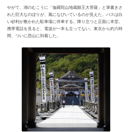
やがて、湖のむこうに「伽羅陀山地蔵願王大菩薩」と筆書きさ
れた巨大なのぼりが、風になびいているのが見えた。バスは白
い砂利が敷かれた駐車場に停車する。降り立つと正面に本堂。
携帯電話を見ると、電波が一本も立ってない。東京から約六時
間、ついに恐山に到着した。