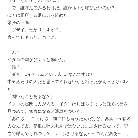
もう、なにがなんだか……。
「で、誰呼んでみるわけだ。誰かホトケ呼びたいのか？」
ぼくは正座する足に力を込めた。
緊張の一瞬。
「ダザイ、わかりますか？」
言ってしまった。ついに。
「ん？」
イタコの眉がぴくりと動いた。
「誰？」
「ダザ……イオサムという人……なんですけど」
中東あたりの人だと思ってくれないかと祈ったがあっさりバレ
た。
「聞いたことあるな？」
イタコの眉間に力が入る。イタコはしばらくじっとぼくの目を
見つめて、無言になると溜息をついた。
「あのさ……こりはさ、前ににも言うたんだけど。ああいう有名
人なんてよ。簡単に呼ぶもんではないよ。ふざけるなって。記
念で呼んでくれつう？ ……ふざけるなぁっっつんだああっ！」