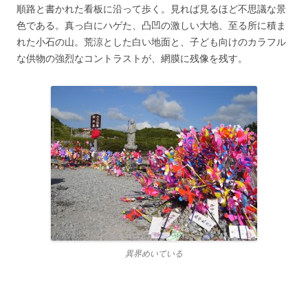
順路と書かれた看板に沿って歩く。見れば見るほど不思議な景
色である。真っ白にハゲた、凸凹の激しい大地、至る所に積ま
れた小石の山。荒涼とした白い地面と、子ども向けのカラフル
な供物の強烈なコントラストが、網膜に残像を残す。
異界めいている