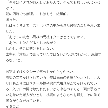
「今年はイタコが四人しかおらんで、そんでも難しいんじゃね
が？」
朝の四時でも無理。これはもう、絶望的。
困った。
しばらく考えて、ぼくはバスの中から見た民宿のことを思い出
した。
「あそこの黄色い看板の元祖イタコはどうですか？」
「あそこも並んどるんじゃねが？」
しかし、そこに賭けるしかない。
太宰も『津軽』で言っていたではないか“元気で行かう。絶望す
るな。”と。
民宿まではタクシーで三分もかからなかった。
看板の立てかけられている小屋は民宿の倉庫だったらしく、入
り口あたりにはスチール棚や農作業用具がたてかけられてい
る。入り口の開け放たれたドアから中をのぞくと、頭に手ぬぐ
いを巻いた老人がひとり、祝詞のようなものを唱え、その前で
老女がうなだれている。
イタコだ！