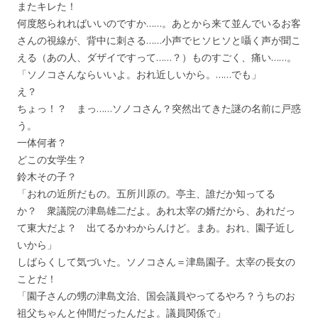
またキレた！
何度怒られればいいのですか……。あとから来て並んでいるお客
さんの視線が、背中に刺さる……小声でヒソヒソと囁く声が聞こ
える（あの人、ダザイですって……？）ものすごく、痛い……。
「ソノコさんならいいよ。おれ近しいから。……でも」
え？
ちょっ！？ まっ……ソノコさん？突然出てきた謎の名前に戸惑
う。
一体何者？
どこの女学生？
鈴木その子？
「おれの近所だもの。五所川原の。亭主、誰だか知ってる
か？ 衆議院の津島雄二だよ。あれ太宰の婿だから、あれだっ
て東大だよ？ 出てるかわからんけど。まあ。おれ、園子近し
いから」
しばらくして気づいた。ソノコさん＝津島園子。太宰の長女の
ことだ！
「園子さんの甥の津島文治、国会議員やってるやろ？うちのお
祖父ちゃんと仲間だったんだよ。議員関係で」