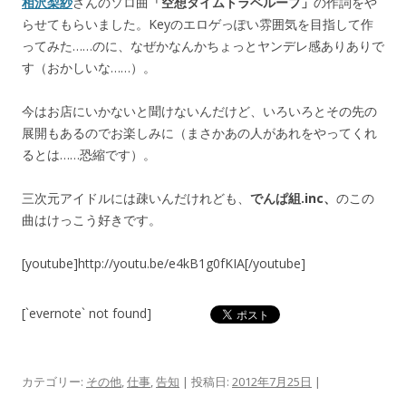
相沢梨紗
さんのソロ曲
「空想タイムトラベループ」
の作詞をや
らせてもらいました。Keyのエロゲっぽい雰囲気を目指して作
ってみた……のに、なぜかなんかちょっとヤンデレ感ありありで
す（おかしいな……）。
今はお店にいかないと聞けないんだけど、いろいろとその先の
展開もあるのでお楽しみに（まさかあの人があれをやってくれ
るとは……恐縮です）。
三次元アイドルには疎いんだけれども、
でんぱ組.inc、
のこの
曲はけっこう好きです。
[youtube]http://youtu.be/e4kB1g0fKIA[/youtube]
[`evernote` not found]
カテゴリー:
その他
,
仕事
,
告知
| 投稿日:
2012年7月25日
|