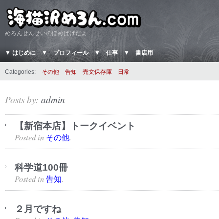
めろんせんせいのほめぱげだよ
▼ はじめに
▼ プロフィール
▼ 仕事
▼ 書店用
Categories:
その他
告知
売文保存庫
日常
Posts by:
admin
【新宿本店】トークイベント
Posted in
.
その他
科学道100冊
Posted in
.
告知
２月ですね