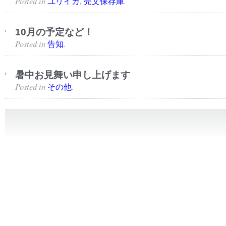
Posted in
,
.
ユリイカ
売文保存庫
10月の予定など！
Posted in
.
告知
暑中お見舞い申し上げます
Posted in
.
その他