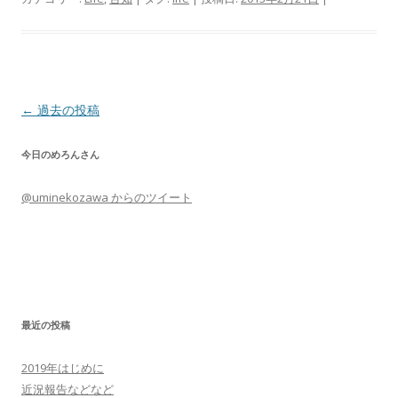
投
←
過去の投稿
稿
今日のめろんさん
ナ
ビ
@uminekozawa からのツイート
ゲ
ー
シ
ョ
ン
最近の投稿
2019年はじめに
近況報告などなど