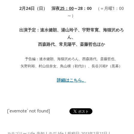
2月24日（日） 深夜
25：00
～28：00
（＝月曜1：00
～）
出演予定：速水健朗、湯山玲子、宇野常寛、海猫沢めろ
ん、
西森路代、常見陽平、斎藤哲也ほか
予告編：速水健朗、海猫沢めろん、西森路代、斎藤哲也、
矢野利裕、村山佳奈女、鳥山穣（初代D）、長谷川裕P（黒幕）
詳細はこちら。
[`evernote` not found]
カテゴリー:
Life
,
告知
| タグ:
life
| 投稿日:
2013年2月21日
|