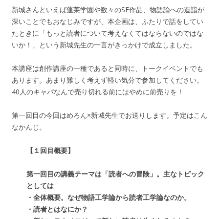
新城さんといえば蓬莱学園や数々のSF作品、物語論への造詣が
深いことでもおなじみですが、本企画は、ふたりで話をしてい
たときに「もっと読者について考えなくてはならないのではな
いか！」という新城先生の一言がきっかけで成立しました。
本講座は創作講座の一種であると同時に、トークイベントでも
あります。あまり難しく考えず軽い気分で参加してください。
40人のキャパなんで売り切れる前にはやめに前売りを！
第一回目の今回はめろん×新城先生でお送りします。予定はこん
なかんじ。
【１回目概要】
第一回目の講義テーマは「読者への冒険」。主なトピック
としては
・全体概要。なぜ物語工学論から読者工学論なのか。
・読者とはなにか？