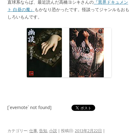
直球系ならば、最近読んだ高橋ヨシキさんの
『異界ドキュメン
ト 白昼の魔』
もかなり恐かったです。怪談ってジャンルもおも
しろいもんです。
[`evernote` not found]
カテゴリー:
仕事
,
告知
,
小説
| 投稿日:
2013年2月22日
|