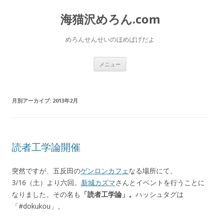
海猫沢めろん.com
めろんせんせいのほめぱげだよ
コ
メニュー
ン
テ
ン
ツ
へ
月別アーカイブ:
2013年2月
移
動
読者工学論開催
突然ですが、五反田の
ゲンロンカフェ
なる場所にて、
3/16（土）より六回。
新城カズマ
さんとイベントを行うことに
なりました。その名も
「読者工学論」。
ハッシュタグは
「#dokukou」。