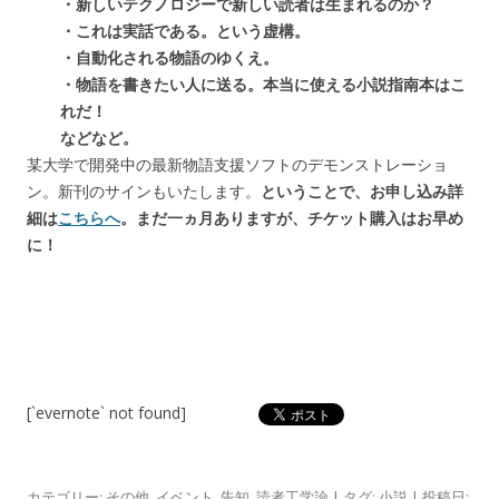
・新しいテクノロジーで新しい読者は生まれるのか？
・これは実話である。という虚構。
・自動化される物語のゆくえ。
・物語を書きたい人に送る。本当に使える小説指南本はこ
れだ！
などなど。
某大学で開発中の最新物語支援ソフトのデモンストレーショ
ン。新刊のサインもいたします。
ということで、お申し込み詳
細は
こちらへ
。まだ一ヵ月ありますが、チケット購入はお早め
に！
[`evernote` not found]
カテゴリー:
その他
,
イベント
,
告知
,
読者工学論
| タグ:
小説
| 投稿日: