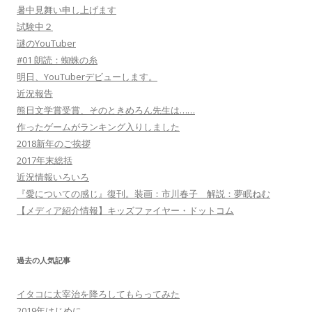
暑中見舞い申し上げます
試験中２
謎のYouTuber
#01 朗読：蜘蛛の糸
明日、YouTuberデビューします。
近況報告
熊日文学賞受賞、そのときめろん先生は……
作ったゲームがランキング入りしました
2018新年のご挨拶
2017年末総括
近況情報いろいろ
『愛についての感じ』復刊。装画：市川春子 解説：夢眠ねむ
【メディア紹介情報】キッズファイヤー・ドットコム
過去の人気記事
イタコに太宰治を降ろしてもらってみた
2019年はじめに