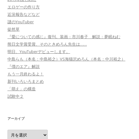
エロゲーの作り方
近況報告などなど
謎のYouTuber
徒然草
『愛についての感じ』復刊。装画：市川春子 解説：夢眠ねむ
熊日文学賞受賞、そのときめろん先生は……
明日、YouTuberデビューします。
中島らも（本名：中島裕之）VS海猫沢めろん（本名：中川裕之）
『僕のエア』解説
もう一月終わるよ！
新刊いろいろまとめ
「萌え」の構造
試験中２
アーカイブ
ア
ー