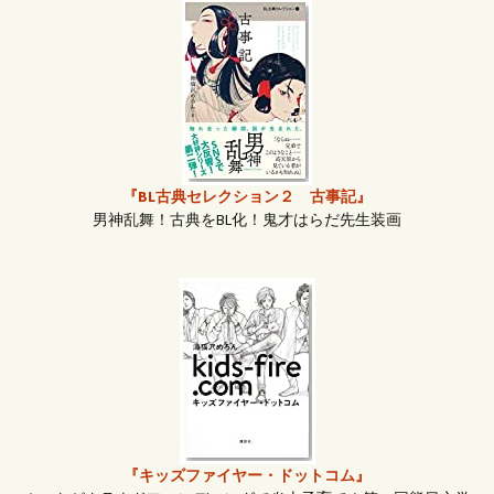
ナ
ビ
ゲ
『BL古典セレクション２ 古事記』
ー
男神乱舞！古典をBL化！鬼才はらだ先生装画
シ
ョ
ン
『キッズファイヤー・ドットコム』