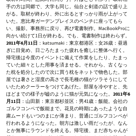
手の方は同郷で、大学も同じ。仙台と剣道の話で盛り上
がる。取材が終わり、外に出るとすっかり雨が上がって
いた。恵比寿ガーデンプレイスのベンチに座ってもら
い、撮影。事務所に戻り、再び電書制作。MacBookProに
向かい続けて1日が終わる。でも、電書制作は終わらず。
2011年6月11日
：katsumaki：東京都港区：女26歳：昼過
ぎに目覚め、日ごろたまった疲れを癒しに整体へ行く。
帰宅後は今度のイベントに備えて作業をしたり、たまっ
ていた細々とした用事を済ませる。それから、古くなっ
た枕を処分したので次に買う枕をネットで物色した。部
屋では暑さと湿度の高さで長毛種の猫がツラそうにして
いたためクーラーをつけてあげた。部屋を冷やすと、先
ほどまでの様子が嘘のように猫が元気になった。
2011年6
月11日
：山田新：東京都杉並区：男41歳：飯能。会社の
ゴルフコンペで飯能まで。花見の時期にあったような自
粛ムードもいつのまにか薄まり、普通にゴルフコンペが
行われるようになった。朝方は激しい雨だったが、なん
とか無事にラウンドを終える。帰宅後、まだ赤ちゃんが