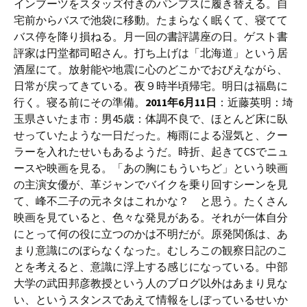
インブーツをスタッズ付きのパンプスに履き替える。自
宅前からバスで池袋に移動。たまらなく眠くて、寝てて
バス停を降り損ねる。月一回の書評講座の日。ゲスト書
評家は円堂都司昭さん。打ち上げは「北海道」という居
酒屋にて。放射能や地震に心のどこかでおびえながら、
日常が戻ってきている。夜９時半頃帰宅。明日は福島に
行く。寝る前にその準備。
2011年6月11日
：近藤英明：埼
玉県さいたま市：男45歳：体調不良で、ほとんど床に臥
せっていたような一日だった。梅雨による湿気と、クー
ラーを入れたせいもあるようだ。時折、起きてCSでニュ
ースや映画を見る。「あの胸にもういちど」という映画
の主演女優が、革ジャンでバイクを乗り回すシーンを見
て、峰不二子の元ネタはこれかな？ と思う。たくさん
映画を見ていると、色々な発見がある。それが一体自分
にとって何の役に立つのかは不明だが。原発関係は、あ
まり意識にのぼらなくなった。むしろこの観察日記のこ
とを考えると、意識に浮上する感じになっている。中部
大学の武田邦彦教授という人のブログ以外はあまり見な
い、というスタンスであえて情報をしぼっているせいか