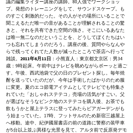
議の編集ライター講座の講師。80人強でワークショッ
プ。発想のトレーニングをして、サウンドスケープ。も
のすごく刺激的だった。その人がその場所にいることで
聞こえるただ唯一の音があることが理解されることの驚
きと、それを共有できた空間の強さ。そこにいるあなた
は唯一無二なのだということを、どうしてぼくたちはい
つも忘れてしまうのだろう。講座の後、質問やらなんや
らで残ってくれてた人数が減ったところで茶店へ行って
雑談。
2011年6月11日
：小熊直人：東京都文京区：男34
歳：9時起床。午前中はテレビを眺めながらボーッと過ご
す。午後、西武池袋で父の日のプレゼント探し。毎年焼
酎を送っていたのだが、今年は手術したばかりのため服
に変更。夏のエコ節電アイテムとしてテレビでも特集さ
れていた「おしゃれステテコ」売場の活気がすごい。父
が選ばなそうなピンク地のステテコを購入後、お茶でも
飲もうかと屋上テラスに登ってみたらビアガーデンがも
う始まっていた。17時、フットサルのため新宿三越屋上
へ移動。途中、紀伊國屋書店の前の道路に警察の装甲車
が5台以上並ぶ異様な光景を見て、アルタ前で反原発デモ