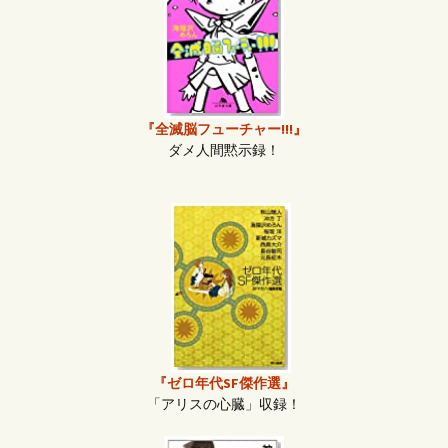
『全滅脳フューチャー!!!』
ダメ人間黙示録！
『ゼロ年代SF傑作選』
「アリスの心臓」収録！