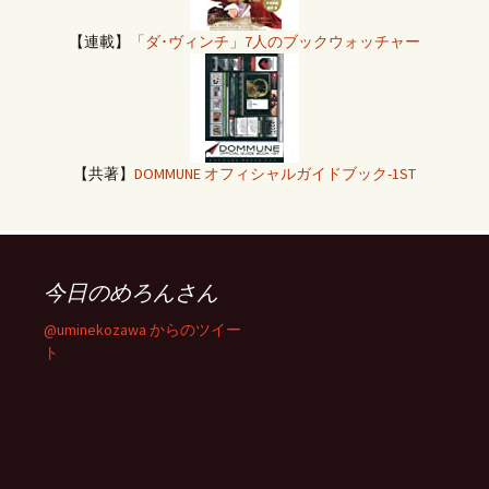
【連載】
「ダ･ヴィンチ」7人のブックウォッチャー
【共著】
DOMMUNE オフィシャルガイドブック-1ST
今日のめろんさん
@uminekozawa からのツイー
ト