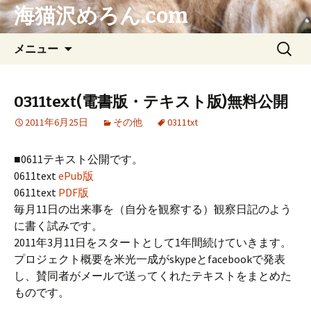
海猫沢めろん.com
コ
検
メニュー
ン
索:
テ
ン
0311text(電書版・テキスト版)無料公開
ツ
2011年6月25日
その他
0311txt
へ
ス
キ
■0611テキスト公開です。
ッ
0611text
ePub版
プ
0611text
PDF版
毎月11日の出来事を（自分を観察する）観察日記のよう
に書く試みです。
2011年3月11日をスタートとして1年間続けていきます。
プロジェクト概要を米光一成がskypeとfacebookで発表
し、賛同者がメールで送ってくれたテキストをまとめた
ものです。