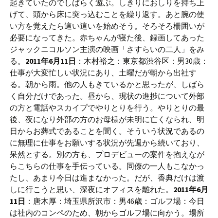
起きていたのでしばらく遊ぶ。しきりにおしりを持ち上
げて、頭から床に突っ込むことを繰り返す。あと腕の使
い方を覚えたら這い這いを始めそう。そろそろ柵囲いが
必要になってきた。赤ちゃんが寝た後、録画してあった
ジャックニコルソン主演の映画「さすらいの二人」をみ
る。
2011年6月11日
：木村裕之：東京都渋谷区：男30歳：
仕事が大変忙しい状況にあり、土曜だが朝から出社す
る。朝から雨。他の人もきているかと思ったが、しばら
く自分だけであった。昼から、現状の進捗について外部
の方と電話やスカイプでやりとりを行う。やりとりの最
後、夜になり外部の方のお母様が未明に亡くなられ、明
日からお葬式であることを聞く。そういう状況であるの
に無理に仕事をお願いする状況が先週から続いており、
呆然とする。別の方も、プロデビューの案件を抱えなが
らこちらの仕事を手伝っている。同僚の一人もこなかっ
たし、あまり今日は進まなかった。だが、香典だけは渡
しに行こうと思い、深夜にオフィスを離れた。
2011年6月
11日
：唐木厚：埼玉県所沢市：男46歳：ゴルフ場：今日
は社内のコンペのため、朝からゴルフ場に向かう。場所