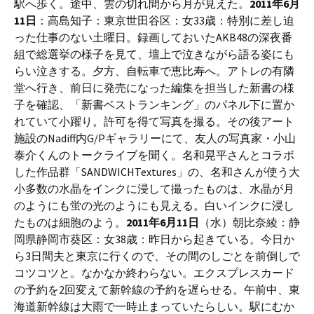
駅へ歩く。途中、雲の切れ間から月が見えた。
2011年6月
11日
：高島知子：東京世田谷区：女33歳：特別に差し迫
った仕事のない土曜日。録画しておいたAKB48の深夜番
組で総選挙の様子を見て、壇上で泣きながら語る姿にも
らい泣きする。夕方、自転車で恵比寿へ。アトレの有隣
堂へ行き、前日に発売になった編集を担当した新書の様
子を確認、「新書ベストランキング」のパネル下に置か
れていて小躍り。許可を得て写真を撮る。その後アート
施設のNadiff内G/Pギャラリーにて、友人の写真家・小山
泰介くんのトークライブを聞く。名和晃平さんとコラボ
した作品群「SANDWICHTextures」の、名和さんが使う大
小多数の水晶をインクに浸して撮ったものは、水晶が月
のようにも蛍の光のようにも見える。白いインクに浸し
たものは細胞のよう。
2011年6月11日
（水）朝比奈綾：静
岡県静岡市葵区：女38歳：昨日から起きている。今日か
ら3日間夫と東京に行くので、その間のしごとを前倒しで
コツコツと。なかなか終わらない。エクスプレスカード
の予約を2回変えて新幹線の予約を遅らせる。午前中、東
海道新幹線は大雨で一時止まっていたらしい。駅にむか