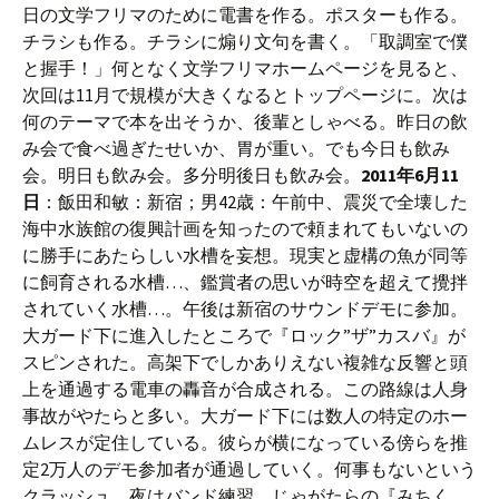
日の文学フリマのために電書を作る。ポスターも作る。
チラシも作る。チラシに煽り文句を書く。「取調室で僕
と握手！」何となく文学フリマホームページを見ると、
次回は11月で規模が大きくなるとトップページに。次は
何のテーマで本を出そうか、後輩としゃべる。昨日の飲
み会で食べ過ぎたせいか、胃が重い。でも今日も飲み
会。明日も飲み会。多分明後日も飲み会。
2011年6月11
日
：飯田和敏：新宿；男42歳：午前中、震災で全壊した
海中水族館の復興計画を知ったので頼まれてもいないの
に勝手にあたらしい水槽を妄想。現実と虚構の魚が同等
に飼育される水槽…、鑑賞者の思いが時空を超えて攪拌
されていく水槽…。午後は新宿のサウンドデモに参加。
大ガード下に進入したところで『ロック”ザ”カスバ』が
スピンされた。高架下でしかありえない複雑な反響と頭
上を通過する電車の轟音が合成される。この路線は人身
事故がやたらと多い。大ガード下には数人の特定のホー
ムレスが定住している。彼らが横になっている傍らを推
定2万人のデモ参加者が通過していく。何事もないという
クラッシュ。夜はバンド練習。じゃがたらの『みちく