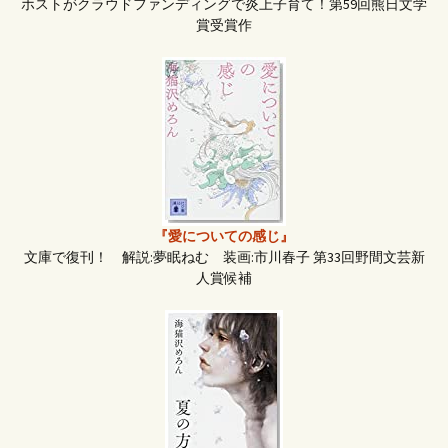
ホストがクラウドファンディングで炎上子育て！第59回熊日文学
賞受賞作
『愛についての感じ』
文庫で復刊！ 解説:夢眠ねむ 装画:市川春子 第33回野間文芸新
人賞候補