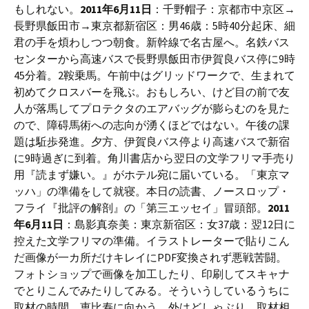
もしれない。
2011年6月11日
：千野帽子：京都市中京区→
長野県飯田市→東京都新宿区：男46歳：5時40分起床、細
君の手を煩わしつつ朝食。新幹線で名古屋へ。名鉄バス
センターから高速バスで長野県飯田市伊賀良バス停に9時
45分着。2鞍乗馬。午前中はグリッドワークで、生まれて
初めてクロスバーを飛ぶ。おもしろい、けど目の前で友
人が落馬してプロテクタのエアバッグが膨らむのを見た
ので、障碍馬術への志向が湧くほどではない。午後の課
題は駈歩発進。夕方、伊賀良バス停より高速バスで新宿
に9時過ぎに到着。角川書店から翌日の文学フリマ手売り
用『読まず嫌い。』がホテル宛に届いている。「東京マ
ッハ」の準備をして就寝。本日の読書、ノースロップ・
フライ『批評の解剖』の「第三エッセイ」冒頭部。
2011
年6月11日
：島影真奈美：東京新宿区：女37歳：翌12日に
控えた文学フリマの準備。イラストレーターで貼りこん
だ画像が一カ所だけキレイにPDF変換されず悪戦苦闘。
フォトショップで画像を加工したり、印刷してスキャナ
でとりこんでみたりしてみる。そういうしているうちに
取材の時間。恵比寿に向かう。外はどしゃぶり。取材相