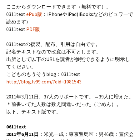
ここからダウンロードできます（無料です）。
0311text
ePub版
：iPhoneやiPad(iBooksなどのビュワーで
読めます)
0311text
PDF版
0311textの複製、配布、引用は自由です。
記名テキストなので改変は不可とします。
出所として以下のURLを読者が参照できるように明示し
てください。
こどものもうそうblog：0311text
http://blog.lv99.com/?eid=1081543
2011年3月11日、37人のリポートです。→39人に増えた。
＊前書いてた人数は数え間違いだった（ごめん）。
以下、テキスト版です。
0611text
2011年6月11日
：米光一成：東京豊島区：男46歳：宣伝会