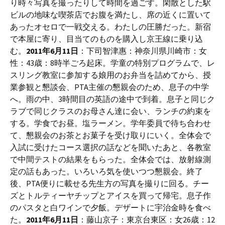
り時々写真を撮ったりして時間を過ごす。閑散とした駅
ビルの地味な喫茶店でお腹を満たし、席の近くに置いて
あったオセロで一戦交える。わたしの圧勝だった。新宿
で本屋に寄り、目当てのものを購入し京王線に乗り込
む。
2011年6月11日
：下司智津惠：神奈川県川崎市：女
性：43歳：8時半ごろ起床。学童の特別プログラムで、レ
スリング教室に参加する娘用のお弁当を詰めてから、授
業参観と懇談会、PTA主催の懇親会のため、息子の中学
へ。雨の中、3時間目の英語の途中で到着。息子と同じク
ラブで同じクラスのお母さん達に会い、ランチの約束を
する。学食でお昼。塩ラーメン。学年委員で待ち合わせ
て、懇親会のお茶とお菓子を受け取りにいく。全体会で
入試に受けたコース選択の話などを聞いたあと、各教室
で中間テストの結果をもらった。全体会では、放射線測
定の話もあった。いろいろ気を使いつつ懇親会。終了
後、PTA便りに載せる先生方の写真を撮りに回る。チー
ズとトルティーヤチップとアイスを買って帰宅。息子作
のパスタと白ワインで夕飯。デザートに宇治金時を食べ
た。
2011年6月11日
：藤山京子：東京台東区：女26歳：12