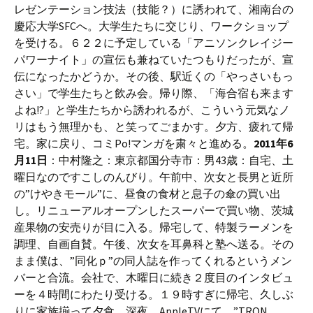
レゼンテーション技法（技能？）に誘われて、湘南台の
慶応大学SFCへ。大学生たちに交じり、ワークショップ
を受ける。６２２に予定している「アニソンクレイジー
パワーナイト」の宣伝も兼ねていたつもりだったが、宣
伝になったかどうか。その後、駅近くの「やっさいもっ
さい」で学生たちと飲み会。帰り際、「海合宿も来ます
よね!?」と学生たちから誘われるが、こういう元気なノ
リはもう無理かも、と笑ってごまかす。夕方、疲れて帰
宅。家に戻り、コミPo!マンガを粛々と進める。
2011年6
月11日
：中村隆之：東京都国分寺市：男43歳：自宅、土
曜日なのですこしのんびり。午前中、次女と長男と近所
の”けやきモール”に、昼食の食材と息子の傘の買い出
し。リニューアルオープンしたスーパーで買い物、茨城
産果物の安売りが目に入る。帰宅して、特製ラーメンを
調理、自画自賛。午後、次女を耳鼻科と塾へ送る。その
まま僕は、”同化ｐ”の同人誌を作ってくれるというメン
バーと合流。会社で、木曜日に続き２度目のインタビュ
ーを４時間にわたり受ける。１９時すぎに帰宅、久しぶ
りに家族揃って夕食。深夜、AppleTVにて、”TRON