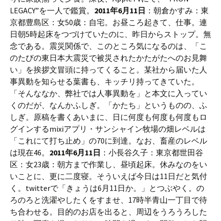
LEGACY”を一人で鑑賞。
2011年6月11日
：朝倉かすみ：東
京都豊島区：女50歳：自宅。お昼ころ起きて、仕事。連
日朝5時起床をつづけていたのに、昨日からストップ。無
念である。震災関係で、このところ気になるのは、「こ
のたびの東日本大震災で被災されたかたがたへのお見舞
い」を挨拶文冒頭に持ってくること。某社から届いた人
事異動を知らせる葉書も、キッチリ持ってきていた。
「そんななか、弊社では人事異動を」と本文に入ってい
くのだが、なんかふしぎ。「かたち」というものの、ふ
しぎ。原稿を書くあいまに、日に何度も何度も何度もロ
グインするmixiアプリ・サンシャイン牧場の畑レベルは
「これにて打ち止め」の70に到達。なお、畜産のレベル
は現在46。
2011年6月11日
：小長谷久子：東京都世田谷
区：女23歳：朝方まで作業し、昼頃起床。休みなのをい
いことに、更に二度寝。そういえば今日は11日だと気付
く。twitterで「きょうは6月11日か。」とつぶやく。の
ろのろと洗濯やしたくをすませ、17時半青山一丁目で待
ち合わせる。目的のお店を出ると、周辺をうろうろした