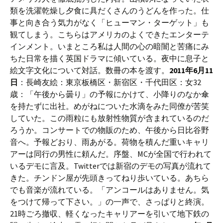
類を洗濯乾燥し夕食に具だくさんのうどんを作った。仕
事と向き合う気力がなく「ヒューマン・ターゲット」も
観てしまう。こちらはアメリカのよくできたエンターテ
インメント。いまところ私は人間の心の暗闇と苦痛にみ
ちた日常を描く英国ドラマに傾いている。夜中に息子と
絵文字文化について対話。数冊の本を渡す。
2011年6月11
日
：長崎友絵：東京板橋区・新宿区・千代田区：女32
歳：「午後から曇り」の予報にかけて、小降りのなか傘
を持たずに出社。めがねについた水滴をみた同僚が苦笑
していた。この雨粒にも放射性物質が含まれているのだ
ろうか。コンサートでの物販のため、午後から日比谷野
音へ。予報どおり、雨あがる。荷物を積んだ重いキャリ
アーは同行の男性に頼んだ。序盤、MCが全国で行われて
いるデモに言及。Twitterでは新宿のデモの写真が流れて
きた。チンドン屋が先頭きってねり歩いている。あちら
でも音楽が流れている。「アンコールはありません。気
をつけて帰って下さい。」の一声で、さっぱりと終演。
21時ごろ撤収、軽くなったキャリアーを引いて地下鉄の