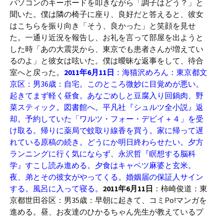
パソコンのキーボードを叩きながら「調子はどう？」と
聞いた。僕は隣の椅子に座り、良好だと答えると、彼女
はこちらを振り向き「そう、良かった」と笑顔を見せ
た。一通り近況を報告し、お礼を言って部屋を出ようと
した時「あの大震災から、東京でも患者さんが増えてい
るのよ」と彼女は呟いた。僕は曖昧な返事をして、待合
室へと戻った。
2011年6月11日
：海猫沢めろん：東京都文
京区：男36歳：自宅。このところ微妙に目覚めが悪い。
起きてまず軽く昼食。あなごめしと豆腐入り回鍋肉、野
菜スティック。図書館へ。平凡社『シュルツ全小説』返
却。予約していた「ワルツ・フォー・デビイ＋４」を受
け取る。帰りに薬局で蚊取り線香を買う。家に帰って遅
れている原稿の続き。どうにか明日終わらせたい。夕方
ランニングに行く気にならず、永沢哲『瞑想する脳科
学』すこし読み進める。夕食はキャベツ麻婆と玄米。
夜、弟とその彼女がやってくる。婚姻届の保証人サイン
する。風呂に入って寝る。
2011年6月11日
：柿崎俊道：東
京都世田谷区：男35歳：早朝に起きて、コミPo!マンガを
進める。昼、お友達のひかるちゃん先生が教えているプ