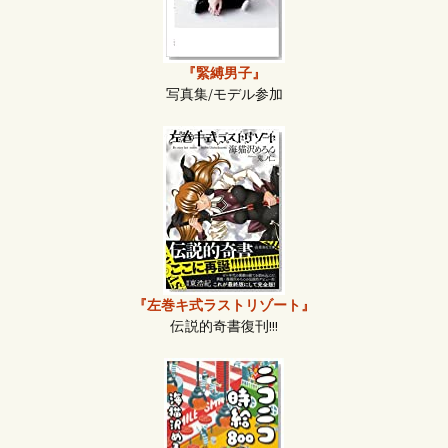
『緊縛男子』
写真集/モデル参加
『左巻キ式ラストリゾート』
伝説的奇書復刊!!!