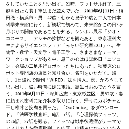
をしていたことを思い出す。21時、フットサル終了。三
越を出たら装甲車はまだ並んでいた。
2011年6月11日
：梅
田徹：横浜市：男：42歳：朝から息子10歳と二人で日本
科学未来館に行く。新橋駅で初めて、未来館がこの日3ヶ
月ぶりの開館であることを知る。シンボル展示「ジオ・
コスモス」、アシモの挨拶などを観たあと、東京理科大
生によるサイエンスフェア「みらい研究室2011」へ。生
物学・数学・天文学・電子工学…。さまざまなテーマ、
ワークショップがある中、息子の心はほぼ終日「ニソコ
ン」会場の二足歩行ロボットたちにあった。秋葉原のロ
ボット専門店の店長と知り合い、名刺をいただく。帰
り、1日遅れで復刊「WIRED」誌を購入。夜、かろうじて
思い出し、遅い時間に妹に電話。誕生日おめでとうを言
う。
2011年6月11日
：深川岳志：東京杉並区：男52歳：妻
に頼まれ歯科に紹介状を取りに行く。帰りにカボチャと
干し椎茸と挽肉を買った。「OurChoice」をダウンロー
ド。「法医学捜査班」6話、7話。「心理探偵フィッツ」
の26話、27話を観る。フィッツは戦争後遺症がテーマで
アメリカ人を徹底批判した内容。山積みになっていた衣