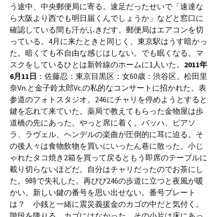
う途中、中央郵便局に寄る。速足だったせいで「速達な
ら大阪より西でも明日届くんでしょうか」などと窓口に
確認している間も汗がふきだす。郵便局はエアコンを切
っている。4月に来たときと同じく、東京駅はうす暗かっ
た。暗くても不自由な感じはしない。でも眠くなる。マ
スクをしているひとは新幹線のホームに1人いた。
2011年
6月11日
：佐藤忍：東京目黒区：女60歳：渋谷区。松田里
奈Vn.と金子鈴太郎Vc.の私的なコンサートに招かれた。表
参道のフォトスタジオ。246にチャリを停めようとすると
鍵を忘れて来ていた。薬局で教えてもらった金物屋は歩
道橋の先にあった。やっと席に着く。バッハ、ピアソ
ラ、ラヴェル、ヘンデルの楽曲が圧倒的に耳に迫る。そ
の後人々は食物飲物を買いにいったん巷に散った。小じ
ゃれたタコ焼き2箱を買って戻るともう即席のテーブルに
載り切らないほどだ。自分はチャリだったのでお茶にし
た。9時で失礼した。再びび246の歩道に立つと夜風が暖
かい。新しい鍵の番号を思い出せない。番号プレート
は？ 小銭と一緒に震災義援金のカゴの中だと気付く。
階段を降りる。カゴにはなかった。その小片は床にあっ