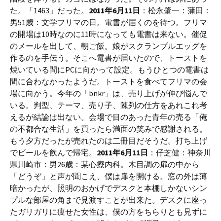
た。「1463」だった。
2011年6月11日
：松永肇一：蒲田：
男51歳：文学フリマの日。電書が届くのを待つ。フリマ
の開場は10時なのに11時になっても電書は来ない。催促
のメールを出して、朝ご飯。娘がスクランブルエッグを
作るのを手伝う。そこへ電書が届いたので、トーストを
焼いている間にPCに向かって設定。もうひとつの電書は
間に合わなかったようだ。トーストを食べてフリマの会
場に向かう。今年の「bnkr」は、売り上げが伸び悩んで
いる。判型、テーマ、売り子、陳列の仕方をあれこれ考
えるが結論は出ない。会場で目のあった青年の売る「俺
の不都合な生活」を買ったら満面の笑みで感謝される。
もう夕方だったが売れたのは二冊目だそうだ。打ち上げ
でビールを飲んで帰宅。
2011年6月11日
：仔芝健：神奈川
県川崎市：男26歳：某心療内科。木目調の扉の中から
「どうぞ」と声が聞こえ、僕は扉を開ける。窓の外は薄
暗かったが、照明のおかげでデスクと本棚しかないシン
プルな部屋の角まで見渡すことが出来た。デスクに座っ
たガリガリに痩せた女性は、僕の方をちらりとも見ずに