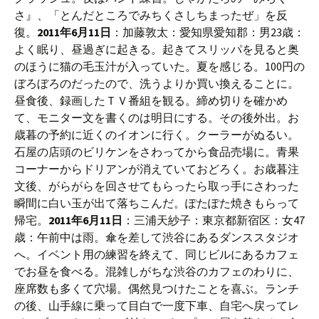
さ』、「とんだところでみちくさしちまったぜ」を反
復。
2011年6月11日
：加藤敦太：愛知県愛知郡：男23歳：
よく眠り、昼過ぎに起きる。起きてスリッパを見ると奥
のほうに猫の毛玉汁が入っていた。夏を感じる。100円の
ぼろぼろのだったので、洗うよりか買い換えることに。
昼食後、録画したＴＶ番組を観る。締め切りを確かめ
て、モニター文を書くのは明日にする。その後外出。お
歳暮の予約に近くのイオンに行く。クーラーがぬるい。
石屋の店頭のビリケンをさわってから食品売場に。青果
コーナーからドリアンが消えていておどろく。お歳暮注
文後、がらがらを回させてもらったら取っ手にさわった
瞬間に白い玉が出て落ちこんだ。ぽたぽた焼きもらって
帰宅。
2011年6月11日
：三浦天紗子：東京都新宿区：女47
歳：午前中は雨。傘を差して渋谷にあるダンススタジオ
へ。イベント用の練習を終えて、同じビルにあるカフェ
でお昼を食べる。混雑しがちな渋谷のカフェのわりに、
座席数も多くて穴場。偶然見つけたことを喜ぶ。ランチ
の後、山手線に乗って目白で一度下車、自宅へ戻ってレ