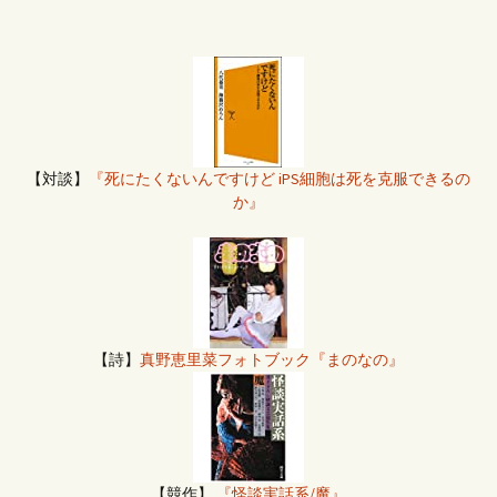
【対談】
『死にたくないんですけど iPS細胞は死を克服できるの
か』
【詩】
真野恵里菜フォトブック『まのなの』
【競作】
『怪談実話系/魔』