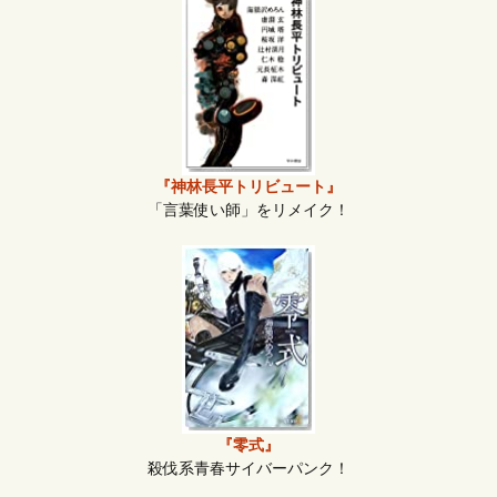
『神林長平トリビュート』
「言葉使い師」をリメイク！
『零式』
殺伐系青春サイバーパンク！