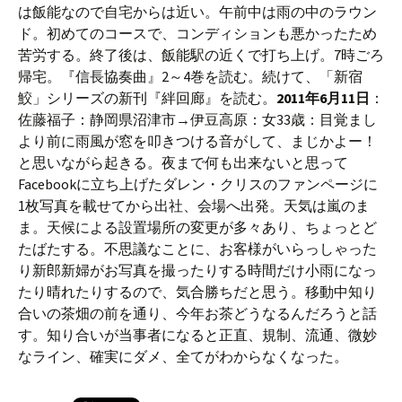
は飯能なので自宅からは近い。午前中は雨の中のラウン
ド。初めてのコースで、コンディションも悪かったため
苦労する。終了後は、飯能駅の近くで打ち上げ。7時ごろ
帰宅。『信長協奏曲』2～4巻を読む。続けて、「新宿
鮫」シリーズの新刊『絆回廊』を読む。
2011年6月11日
：
佐藤福子：静岡県沼津市→伊豆高原：女33歳：目覚まし
より前に雨風が窓を叩きつける音がして、まじかよー！
と思いながら起きる。夜まで何も出来ないと思って
Facebookに立ち上げたダレン・クリスのファンページに
1枚写真を載せてから出社、会場へ出発。天気は嵐のま
ま。天候による設置場所の変更が多々あり、ちょっとど
たばたする。不思議なことに、お客様がいらっしゃった
り新郎新婦がお写真を撮ったりする時間だけ小雨になっ
たり晴れたりするので、気合勝ちだと思う。移動中知り
合いの茶畑の前を通り、今年お茶どうなるんだろうと話
す。知り合いが当事者になると正直、規制、流通、微妙
なライン、確実にダメ、全てがわからなくなった。