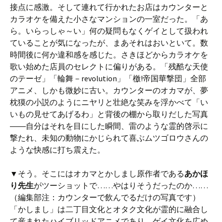
接点に感激。そして連れて行かれたお店はカウンターと
カラオケを備えた小さなマンションの一室だった。「あ
ら。いらっしゃ～い」何の疑問もなくゲイとして扱われ
ていることが気になったが、まあそれはおいといて。数
時間後に何か違和感を感じた。さきほどからカラオケを
歌い始めた店員のセレクトに偏りがある。「残酷な天使
のテーゼ」「輪舞－revolution」「檄!帝国華撃団」全部
アニメ、しかも微妙に古い。カウンターのオカマが、夢
枕獏の小説のようにニヤリと壮絶な笑みを浮かべて「い
いもの見せてあげるわ」と背後の棚から取りだした写真
――自分はそれを目にした瞬間、雷のような霊的啓示に
撃たれ、未知の動物にかじられて喜ぶムツゴロウさんの
ような快感に打ち震えた。
▼そう。そこにはオカマとかしまし原作者である
あかほ
り先生
がツーショットで……やはりそうだったのか……
（編集部注：カウンターで飲んでるだけの写真です）
「かしまし」は二丁目文化とオタク文化が霊的に融合し
て産まれたハイブリッドアニメであり、ゲイ文化を広め