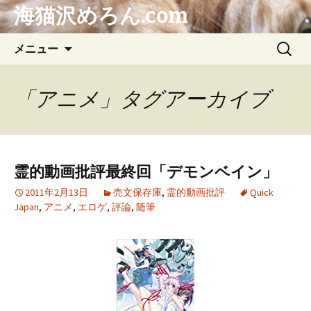
海猫沢めろん.com
コ
検
メニュー
ン
索:
テ
ン
「アニメ」タグアーカイブ
ツ
へ
ス
キ
霊的動画批評最終回「デモンベイン」
ッ
プ
2011年2月13日
売文保存庫
,
霊的動画批評
Quick
Japan
,
アニメ
,
エロゲ
,
評論
,
随筆