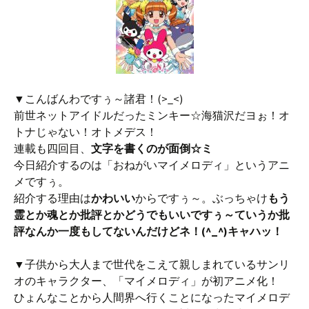
▼こんばんわですぅ～諸君！(>_<)
前世ネットアイドルだったミンキー☆海猫沢だヨぉ！オ
トナじゃない！オトメデス！
連載も四回目、
文字を書くのが面倒☆ミ
今日紹介するのは「おねがいマイメロディ」というアニ
メですぅ。
紹介する理由は
かわいい
からですぅ～。ぶっちゃけ
もう
霊とか魂とか批評とかどうでもいいですぅ～ていうか批
評なんか一度もしてないんだけどネ！(^_^)キャハッ！
▼子供から大人まで世代をこえて親しまれているサンリ
オのキャラクター、「マイメロディ」が初アニメ化！
ひょんなことから人間界へ行くことになったマイメロデ