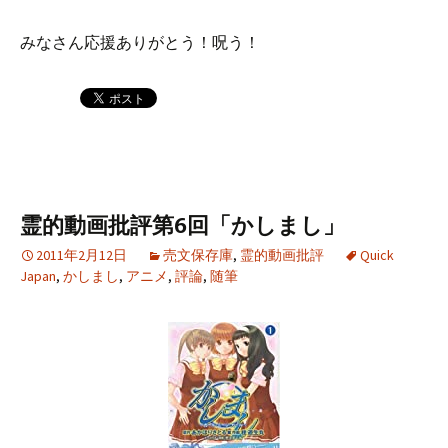
みなさん応援ありがとう！呪う！
霊的動画批評第6回「かしまし」
2011年2月12日
売文保存庫
,
霊的動画批評
Quick
Japan
,
かしまし
,
アニメ
,
評論
,
随筆