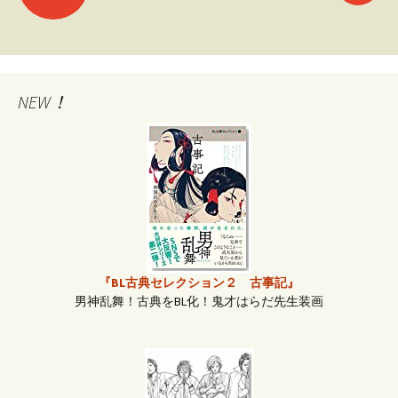
投
稿
ナ
NEW！
ビ
ゲ
ー
『BL古典セレクション２ 古事記』
男神乱舞！古典をBL化！鬼才はらだ先生装画
シ
ョ