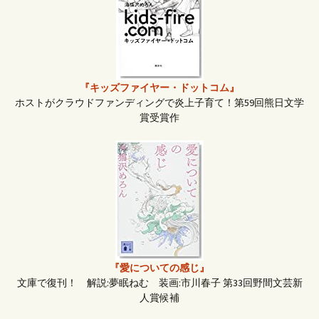
ン
『キッズファイヤー・ドットコム』
ホストがクラウドファンディングで炎上子育て！第59回熊日文学
賞受賞作
『愛についての感じ』
文庫で復刊！ 解説:夢眠ねむ 装画:市川春子 第33回野間文芸新
人賞候補