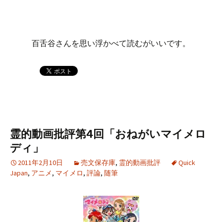
百舌谷さんを思い浮かべて読むがいいです。
霊的動画批評第4回「おねがいマイメロ
ディ」
2011年2月10日
売文保存庫
,
霊的動画批評
Quick
Japan
,
アニメ
,
マイメロ
,
評論
,
随筆