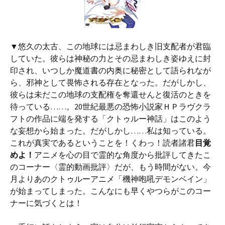
▼悠久の太古、この地球には忌まわしき旧支配者が君臨
していた。彼らは神秘の力とその忌まわしき姿ゆえに封
印され、いつしか魔道書の内奥に秘密として語られなが
ら、邪神として畏怖される存在となった。だがしかし、
彼らは未だこの地球の支配権を奪還せんと復活のときを
待っている……。20世紀最悪の恐怖小説家ＨＰラヴクラ
フトの作品に端を発する「クトゥルー神話」はこのよう
な妄想から始まった。だがしかし……私は知っている。
これが真実であるということを！くわっ！読者諸君
目覚
めよ！
アニメを心の目で霊的な角度から批評してきたこ
のコーナー〈霊的動画批評〉だが、もう時間がない。今
月よりあのクトゥルーアニメ「機神咆吼デモンベイン」
が始まってしまった。こんなにも早くやつらがこのコー
ナーに気づくとは！