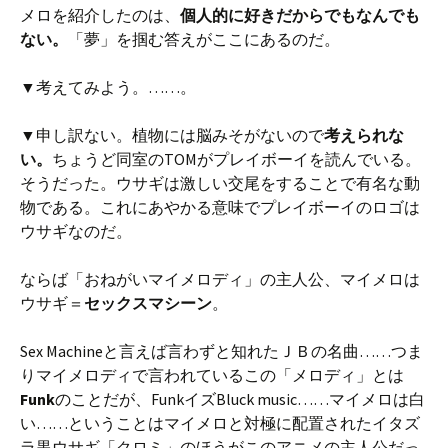
メロを紹介したのは、
個人的に好きだからでもなんでも
ない。
「夢」を掴む答えがここにあるのだ。
▼考えてみよう。……。
▼申し訳ない。植物には脳みそがないので
考えられな
い。
ちょうど同室のTOMがプレイボーイを読んでいる。
そうだった。ウサギは激しい交尾をすることで有名な動
物である。これにあやかる意味でプレイボーイのロゴは
ウサギなのだ。
ならば「おねがいマイメロディ」の主人公、マイメロは
ウサギ＝
セックスマシーン
。
Sex Machineと言えば言わずと知れたＪＢの名曲……つま
りマイメロディで言われているこの「メロディ」とは
Funk
のことだが、FunkイズBluck music……マイメロは白
い……ということはマイメロと対極に配置されたイタズ
ラ黒ウサギ「クロミ」のほうがこのアニメの主人公だっ