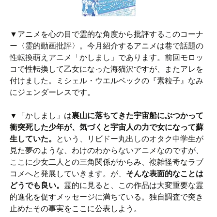
▼アニメを心の目で霊的な角度から批評するこのコーナ
ー〈霊的動画批評〉。今月紹介するアニメは巷で話題の
性転換萌えアニメ「かしまし」であります。前回モロッ
コで性転換して乙女になった海猫沢ですが、またアレを
付けました。ミシェル・ウエルベックの『素粒子』なみ
にジェンダーレスです。
▼「かしまし」は
裏山に落ちてきた宇宙船にぶつかって
衝突死した少年が、気づくと宇宙人の力で女になって蘇
生していた。
という、リビドー丸出しのオタク中学生が
見た夢のような、わけのわからないアニメなのですが、
ここに少女二人との三角関係がからみ、複雑怪奇なラブ
コメへと発展していきます。が、
そんな表面的なことは
どうでも良い。
霊的に見ると、この作品は大変重要な霊
的進化を促すメッセージに満ちている。独自調査で突き
止めたその事実をここに公表しよう。