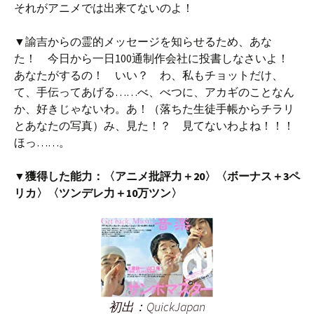
それがアニメでは出来てないのよ！
▼諭吉からの霊的メッセージを知らせるため、あな
た！ 今日から一日100通制作会社に投書しなさいよ！
あなたがするの！ いい？ わ、私もチョットだけ、
て、手伝ってあげる……べ、べつに、アカギのことなん
か、好きじゃないわ。あ！（落ちた生徒手帳からチラリ
とあなたの写真）み、見た！？ 見てないわよね！！！
ほっ……。
▼獲得した能力：〈アニメ批評力＋20〉〈ボーナス＋3ペ
リカ〉〈ツンデレ力＋10万ツン〉
初出：QuickJapan