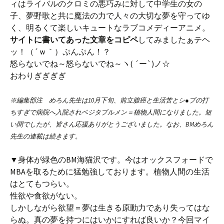
ィはライバルのクロミの悪巧みに対して中学生の女の
子、夢野歌と共に魔法の力で人々の大切な夢を守ってゆ
く、明るくて楽しいキュートなラブコメディーアニメ。
サイトに書いてあった文章をコピペ
してみましたぁテヘ
ッ！（´ｗ｀）ぷんぷん！？
怒らないでね～怒らないでね～ヽ( ´ー`)ノ☆
おわりぎぎぎぎ
※編集部注 めろん先生は10月下旬、前立腺癌と生活苦とシ●ブの打
ちすぎで病院へ入院されベジタブルメン＝植物人間になりました。短
い間でしたが、皆さん応援ありがとうございました。なお、BMめろん
先生の連載は続きます。
▼身体が緑色のBM海猫沢です。今はオックスフォードで
MBAを取るために猛勉強しております。植物人間の生活
はとてもつらい。
性欲や食欲がない。
しかしながら欲望＝夢は生きる原動力であり失ってはな
らぬ。真の夢を持つにはいかにすれば良いか？今回マイ