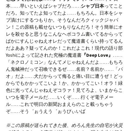
本……早いといえばシャブだろ……
シャブ日本
ってこと
だろ。知ってたよ知ってたよ……もちろん。日本をシャ
ブ漬けにするつもりか。そうなんだろクィックジャパ
ン！この原稿も載せないつもりなんだろ！そう簡単にオ
レを殺せると思うなこんなヘボコラム書いてるからって
ばかにすんじゃねえオレだって魔道書くらい持ってるん
だよああ？疑ってんのか！これだよこれ！現代の語り部
Yoshiによって記された究極の魔道書
『Deep Love』
……
「ネクロノミコン」なんてメじゃねえんだよ……もちろ
ん鬼械神だって召喚できるぜ……名前？名前か……「パ
オ」だよ……犬だからって侮ると痛い目に遭うぜ！どっ
からでもかかってこいよ！か、かかってこい！オラ！緑
色に光ってんじゃねえぞコラァ！見てろよ、いまからこ
いつを電子メールだ……いくぞ……行くぞ電子メー
ル……これで明日の新聞おまえらのこと載っちゃう
ぞ……そう゛ぉうえう゛ぉうびぃいば
※この原稿が送られてきた後、めろん先生の自宅が火災