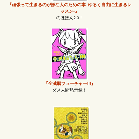
『頑張って生きるのが嫌な人のための本 -ゆるく自由に生きるレ
ッスン-』
のほほん2.0！
『全滅脳フューチャー!!!』
ダメ人間黙示録！