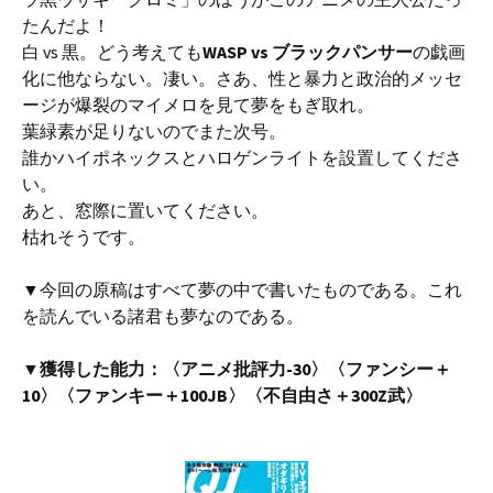
たんだよ！
白 vs 黒。どう考えても
WASP vs ブラックパンサー
の戯画
化に他ならない。凄い。さあ、性と暴力と政治的メッセ
ージが爆裂のマイメロを見て夢をもぎ取れ。
葉緑素が足りないのでまた次号。
誰かハイポネックスとハロゲンライトを設置してくださ
い。
あと、窓際に置いてください。
枯れそうです。
▼今回の原稿はすべて夢の中で書いたものである。これ
を読んでいる諸君も夢なのである。
▼獲得した能力：〈アニメ批評力-30〉〈ファンシー＋
10〉〈ファンキー＋100JB〉〈不自由さ＋300Z武〉