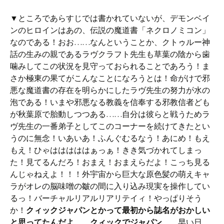
▼ところであらすじでは書かれていないが、デモンベイ
ンのヒロインはあの、伝説の魔道書「ネクロノミコン」
なのである！おお……なんということか、クトゥルー神
話の生みの親であるラヴクラフト先生も草葉の陰から歯
噛みしてこの状況を見守っておられることであろう！ま
さか極東の果てがこんなことになろうとは！命がけで邪
悪な魔道書の存在を明らかにしたラヴ先生の努力が水の
泡である！いまや邪悪なる教義を信奉する邪教信者ども
が秋葉原で胎動しつつある……自分は彼らと戦うためラ
ヴ先生の一番弟子としてこのコーナーを続けてきたとい
うのに無念！いあいあ！ふんぐむるなう！あにめ！もえ
もえ！ひゃはははははぁっぁ！きき気づかれてしまっ
た！見てるんだろ！おまえ！おまえらだよ！こっち見る
んじゃねえよ！！！外宇宙から巨大な原色髪の萌えキャ
ラがオレの脳味噌の皺の間に入り込み現実を操作してい
るっ！バーチャルリアルリアリテイィ！やっぱりそう
か！
クィックジャパンとかって最初から誌名がおかしい
と思ってたんだよ
……
クィックでジャパン
……早い日