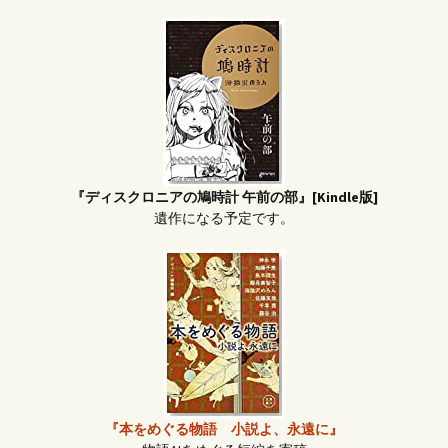
『ディスクロニアの鳩時計 午前の部』[Kindle版]
遺作になる予定です。
『本をめぐる物語 小説よ、永遠に』