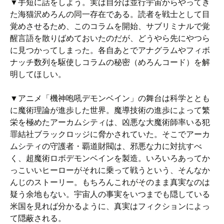
▼手短に話をしよう。実は自分は並行宇宙からやってき
た海猫沢めろんの同一存在である。読者を戦士として目
覚めさせるため、このコラムを開始、サブリミナルで覚
醒言語を散りばめておいたのだが、どうやら先にやつら
に見つかってしまった。各自あとでアナグラムやフィボ
ナッチ数列を駆使しコラムの秘密（めろんコード）を解
明してほしい。
▼アニメ「機神咆吼デモンベイン」の舞台は科学ととも
に魔術理論が進歩した世界。魔導技術の進歩によって繁
栄を極めたアーカムシティは、凶悪な大魔術師率いる犯
罪結社ブラックロッジに脅かされていた。そこでアーカ
ムシティの守護者・覇道財閥は、邪悪な力に対抗すべ
く、超魔術ロボデモンベインを製造。いろいろあってか
っこいいヒーローがそれに乗って戦うという、そんなか
んじのストーリー。もちろんこれがそのまま真実なのは
疑う余地もない。宇宙人の事実をいつまでも隠している
米国を見れば分かるように、真実はフィクションによっ
て隠蔽される。