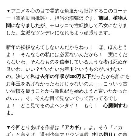
▼アニメを心の目で霊的な角度から批評するこのコーナ
ー〈霊的動画批評〉。担当の海猫沢です。
前回、植物人
間になりましたが
、モロッコで性転換して乙女になりま
した。立派なツンデレになれるよう頑張ります。
新年の挨拶なんてしないんだからねっ！ ほ、ほんとう
よ！ そんなもの私には必要ないんだから！ 実にくだ
らないわ。そんなものを信奉しているような者は死ぬが
良いわ。いい？だいたいお年玉というものがいけない
の。決して私は
去年の年収が200万以下
だったから誰にも
お年玉をあげなかったわけじゃないのよ……こういう古
い習慣を疑うことから新世紀を始めようと言いたかった
の……。そ、そんな目で見ないでって言ってるでし
ょ！ どこ見てるのよヘンタイ！ もう！
心臓刺すわ
よ。
▼今回とりあげる作品は
『アカギ』
。よ。そう『アカ
ギ』と言えば、週刊少年マガジン連載
（打ち切り）
の超