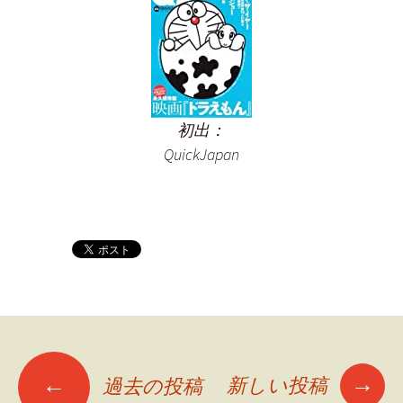
初出：
QuickJapan
→
←
新しい投稿
過去の投稿