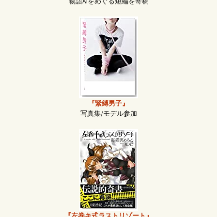
物語AIをめぐる短編を寄稿
『緊縛男子』
写真集/モデル参加
『左巻キ式ラストリゾート』