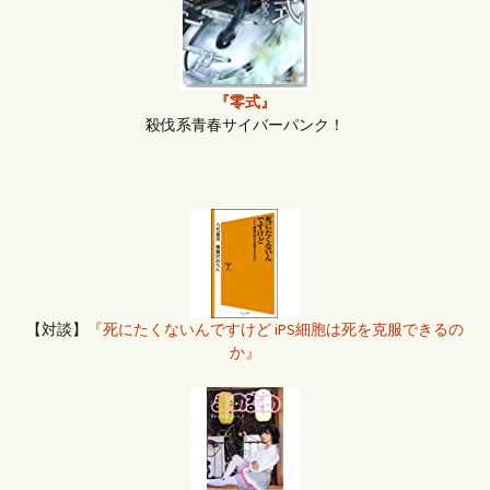
『零式』
殺伐系青春サイバーパンク！
【対談】
『死にたくないんですけど iPS細胞は死を克服できるの
か』