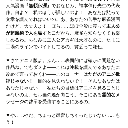
人気漫画
『無頼伝涯』
でおなじみ、福本伸行先生の代表
作。何よ？ 私のほうが詳しいのよ！ あなたは黙って
文章を読んでればいいの。あ、あなたの苦手な麻雀漫画
だけど、大丈夫よ！ ほら……ほぼ全般に渡って
主人公
が超魔術で人を騙すとこ
だから、麻雀を知らなくても楽
しめるわ。ちなみに主人公アカギは天才なのに、たまに
工場のラインでバイトしてるの。貧乏って嫌ね。
▼さてアニメ版よ。ふん……表面的には確かに問題ない
作品ね。でもダメよ――これは連載を読んでるあなたに
改めて言っておくわ――このコーナーは
ただのアニメ批
評じゃない！
目的を見失わないで！ そんなあなたは
あなたじゃない！ 私たちの目標はアニメを見ることじ
ゃないのよ。セル画の遙か向こう。そこにある
霊的なメ
ッセージ
の啓示を受信することにあるの。
▼や……やだ、ちょっと昂奮しちゃったじゃない……も
う！