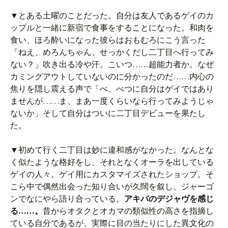
▼とある土曜のことだった。自分は友人であるゲイのカ
ップルと一緒に新宿で食事をすることになった。和肉を
食い、ほろ酔いになった彼らはおもむろにこう言った
「ねえ、めろんちゃん、せっかくだし二丁目へ行ってみ
ない？」吹き出る冷や汗。こいつ……超能力者か。なぜ
カミングアウトしていないのに分かったのだ……内心の
焦りを隠し震える声で「べ、べつに自分はゲイではあり
ませんが……ま、まあ一度くらいなら行ってみようじゃ
ないか」そして自分はついに二丁目デビューを果たし
た。
▼初めて行く二丁目は妙に違和感がなかった。なんとな
く似たような格好をし、それとなくオーラを出している
ゲイの人々。ゲイ用にカスタマイズされたショップ。そ
こら中で偶然出会った知り合いが久闊を叙し、ジャーゴ
ンでなにやら語り合っている。
アキバのデジャヴを感じ
る……。
昔からオタクとオカマの類似性の高さを指摘し
ている自分であるが、実際に目の当たりにした異文化の