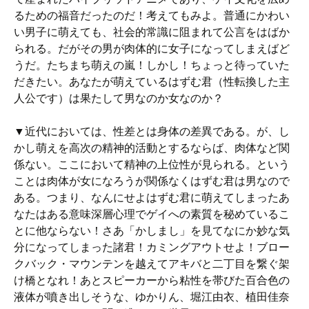
るための福音だったのだ！考えてもみよ。普通にかわい
い男子に萌えても、社会的常識に阻まれて公言をはばか
られる。だがその男が肉体的に女子になってしまえばど
うだ。たちまち萌えの嵐！しかし！ちょっと待っていた
だきたい。あなたが萌えているはずむ君（性転換した主
人公です）は果たして男なのか女なのか？
▼近代においては、性差とは身体の差異である。が、し
かし萌えを高次の精神的活動とするならば、肉体など関
係ない。ここにおいて精神の上位性が見られる。という
ことは肉体が女になろうが関係なくはずむ君は男なので
ある。つまり、なんにせよはずむ君に萌えてしまったあ
なたはある意味深層心理でゲイへの素質を秘めているこ
とに他ならない！さあ「かしまし」を見てなにか妙な気
分になってしまった諸君！カミングアウトせよ！ブロー
クバック・マウンテンを越えてアキバと二丁目を繋ぐ架
け橋となれ！あとスピーカーから粘性を帯びた百合色の
液体が噴き出しそうな、ゆかりん、堀江由衣、植田佳奈