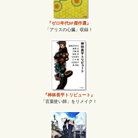
『ゼロ年代SF傑作選』
「アリスの心臓」収録！
『神林長平トリビュート』
「言葉使い師」をリメイク！