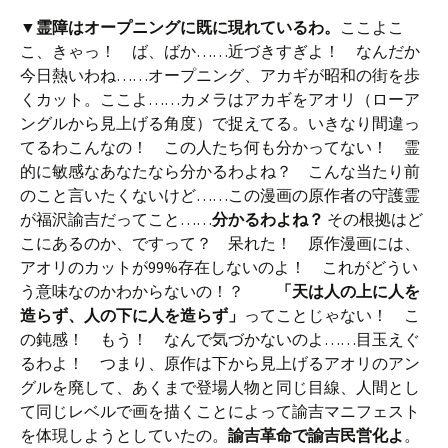
▼
霊障はオープニングに既に現れているわ。
ここよこ
こ、きゃっ！ ば、ばか……近づきすぎよ！ なんだか
今日熱いわね……オープニング、アカギが昭和の街を歩
くカット。ここよ……カメラはアカギをアオリ（ローア
ングルから見上げる角度）で捉えてる。いきなり間違っ
てるわこんなの！ この人たち何も分かってない！ 霊
的に敏感なあなたなら分かるわよね？ こんな当たり前
のこと言いたくないけど……この漫画の原作者の守護霊
が福沢諭吉だってこと……
分かるわよね？
その根拠はど
こにあるのか、ですって？ 呆れた！ 原作漫画には、
アオリのカットが99%存在しないのよ！ これがどうい
う意味なのかわからないの！？
「天は人の上に人を
造らず、人の下に人を造らず」
ってことじゃない！ こ
の鈍感！ もう！ なんで気づかないのよ……目玉えぐ
るわよ！ つまり、原作は下から見上げるアオリのアン
グルを廃して、あくまで登場人物と同じ目線、人間とし
て同じレベルで画を描くことによって諭吉マニフェスト
を体現しようとしていたの。
諭吉革命で諭吉民営化よ
。