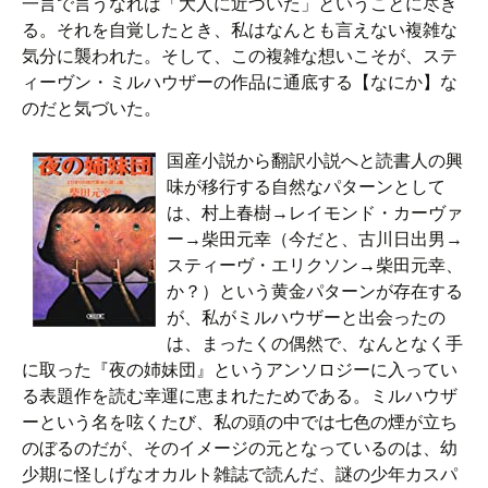
一言で言うなれば「大人に近づいた」ということに尽き
る。それを自覚したとき、私はなんとも言えない複雑な
気分に襲われた。そして、この複雑な想いこそが、ステ
ィーヴン・ミルハウザーの作品に通底する【なにか】な
のだと気づいた。
国産小説から翻訳小説へと読書人の興
味が移行する自然なパターンとして
は、村上春樹→レイモンド・カーヴァ
ー→柴田元幸（今だと、古川日出男→
スティーヴ・エリクソン→柴田元幸、
か？）という黄金パターンが存在する
が、私がミルハウザーと出会ったの
は、まったくの偶然で、なんとなく手
に取った『夜の姉妹団』というアンソロジーに入ってい
る表題作を読む幸運に恵まれたためである。ミルハウザ
ーという名を呟くたび、私の頭の中では七色の煙が立ち
のぼるのだが、そのイメージの元となっているのは、幼
少期に怪しげなオカルト雑誌で読んだ、謎の少年カスパ