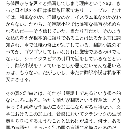
ら値段からを延々と描写してしまう理由というのは、き
っと日本以外の国は多民族国家であり「テーブル」だけ
では、和風なのか、洋風なのか、イスラム風なのかがわ
からない。だからこそ翻訳小説では厳密な描写が求めら
れるのだ――そう信じていた。当たり前だが、そのよう
な私の考えが根本的に誤りであることははるか以前に認
知され、今では概ね修正が完了している。翻訳小説のす
べてが、ゴツゴツしてもいなければ厳密であるわけでも
ないし、シェイクスピアの引用で話をしているなどとい
う、翻訳小説をナメているとしか思えないそんな思い込
みは、もうない。だがしかし、未だに翻訳小説は私を不
安にさせる。
その真の理由とは、それが【翻訳】であるという根本的
なところにある。当たり前だが翻訳という行為は、どう
やっても純粋な作品の二次加工にならざるを得ない。文
学におけるこの加工は、音楽においてクラシックの生演
奏をＣＤにするようなこととはわけが違う。何せ、ある
国の言語が、まったく別の国の言語に変換されるのだ。