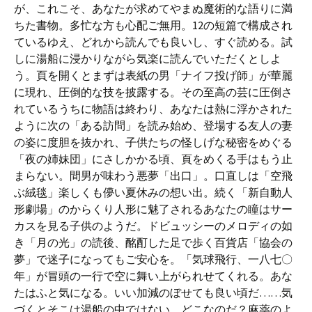
が、これこそ、あなたが求めてやまぬ魔術的な語りに満
ちた書物。多忙な方も心配ご無用。12の短篇で構成され
ているゆえ、どれから読んでも良いし、すぐ読める。試
しに湯船に浸かりながら気楽に読んでいただくとしよ
う。頁を開くとまずは表紙の男「ナイフ投げ師」が華麗
に現れ、圧倒的な技を披露する。その至高の芸に圧倒さ
れているうちに物語は終わり、あなたは熱に浮かされた
ように次の「ある訪問」を読み始め、登場する友人の妻
の姿に度胆を抜かれ、子供たちの怪しげな秘密をめぐる
「夜の姉妹団」にさしかかる頃、頁をめくる手はもう止
まらない。間男が味わう悪夢「出口」。口直しは「空飛
ぶ絨毯」楽しくも儚い夏休みの想い出。続く「新自動人
形劇場」のからくり人形に魅了されるあなたの瞳はサー
カスを見る子供のようだ。ドビュッシーのメロディの如
き「月の光」の読後、酩酊した足で歩く百貨店「協会の
夢」で迷子になってもご安心を。「気球飛行、一八七〇
年」が冒頭の一行で空に舞い上がられせてくれる。あな
たはふと気になる。いい加減のぼせても良い頃だ……気
づくとそこは湯船の中ではない。どこなのだ？麻薬のよ