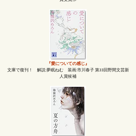
『愛についての感じ』
文庫で復刊！ 解説:夢眠ねむ 装画:市川春子 第33回野間文芸新
人賞候補