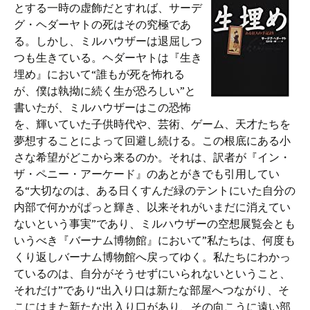
とする一時の虚飾だとすれば、サーデ
グ・ヘダーヤトの死はその究極であ
る。しかし、ミルハウザーは退屈しつ
つも生きている。ヘダーヤトは『生き
埋め』において“誰もが死を怖れる
が、僕は執拗に続く生が恐ろしい”と
書いたが、ミルハウザーはこの恐怖
を、輝いていた子供時代や、芸術、ゲーム、天才たちを
夢想することによって回避し続ける。この根底にある小
さな希望がどこから来るのか。それは、訳者が『イン・
ザ・ペニー・アーケード』のあとがきでも引用してい
る“大切なのは、ある日くすんだ緑のテントにいた自分の
内部で何かがぱっと輝き、以来それがいまだに消えてい
ないという事実”であり、ミルハウザーの空想展覧会とも
いうべき『バーナム博物館』において”私たちは、何度も
くり返しバーナム博物館へ戻ってゆく。私たちにわかっ
ているのは、自分がそうせずにいられないということ、
それだけ”であり“出入り口は新たな部屋へつながり、そ
こにはまた新たな出入り口があり、その向こうに遠い部