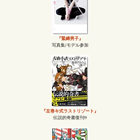
『緊縛男子』
写真集/モデル参加
『左巻キ式ラストリゾート』
伝説的奇書復刊!!!