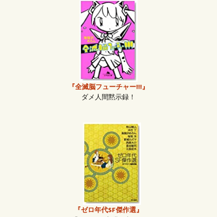
『全滅脳フューチャー!!!』
ダメ人間黙示録！
『ゼロ年代SF傑作選』