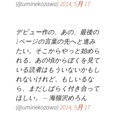
(@uminekozawa)
2014, 5月 17
デビュー作の、あの、最後の
1ページの言葉の先へと進み
たい。そこからやっと始めら
れる。あの頃からぼくを見て
いる読者はもういないかもし
れないけれど、もしいるな
ら、まだしばらく付き合って
ほしい。 — 海猫沢めろん
(@uminekozawa)
2014, 5月 17