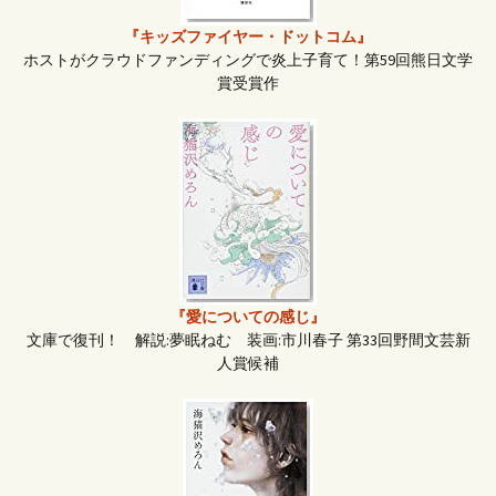
『キッズファイヤー・ドットコム』
ホストがクラウドファンディングで炎上子育て！第59回熊日文学
賞受賞作
『愛についての感じ』
文庫で復刊！ 解説:夢眠ねむ 装画:市川春子 第33回野間文芸新
人賞候補