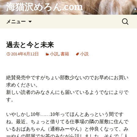
海猫沢めろん.com
コ
検
メニュー
ン
索:
テ
ン
過去と今と未来
ツ
2014年6月12日
小説
,
書籍
小説
へ
ス
キ
ッ
絶賛発売中ですがちょい部数少ないのでお早めにお買い
プ
求めください。
新しい読者のみなさんにも届いているようでなによりで
す。
いやしかし10年……10年ってほんとあっという間です
ね。最近、ちょっと借りてる仕事場の隣の屋敷に住んで
いるおばあちゃん（通称みーやん）と仲良くなって、み
ーやんの部屋でお茶のみながら話しました。そんで「人