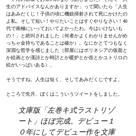
生のアドバイスなんかありますか」って聞いたら「人生
はあみだくじ！子供の頃に機銃掃射されて死にかけたの
よ私。そして短い！やりたいことはすぐやりなさい！40
代で南極にいっておいてよかったわ。今はいけないも
の！」と絶叫されました（何者かよくわかりませんがめ
っちゃ金持ちであることは確か）。なにかとてつもなく
深淵な哲学を感じました（部屋にはポリネシアの仮面と
か絵画とか漢詩とか時計とか暖炉とか壺とかユトリロの
絵がいっぱいある）。
そうですね。人生は短く、そしてあみだくじですよ。
ところで先月、ぼくはこういうツイートをしました。
文庫版「左巻キ式ラストリゾ
ート」ほぼ完成。デビュー１
０年にしてデビュー作を文庫