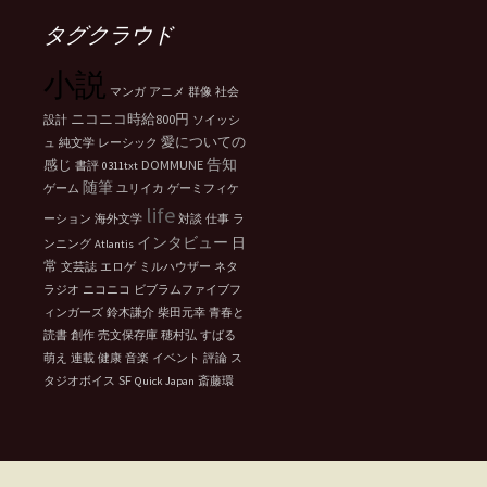
イ
ブ
タグクラウド
小説
マンガ
アニメ
群像
社会
ニコニコ時給800円
設計
ソイッシ
愛についての
ュ
純文学
レーシック
告知
感じ
DOMMUNE
書評
0311txt
随筆
ゲーム
ユリイカ
ゲーミフィケ
life
ーション
海外文学
対談
仕事
ラ
インタビュー
日
ンニング
Atlantis
常
文芸誌
エロゲ
ミルハウザー
ネタ
ラジオ
ニコニコ
ビブラムファイブフ
ィンガーズ
鈴木謙介
柴田元幸
青春と
読書
創作
売文保存庫
穂村弘
すばる
萌え
連載
健康
音楽
イベント
評論
ス
SF
タジオボイス
Quick Japan
斎藤環