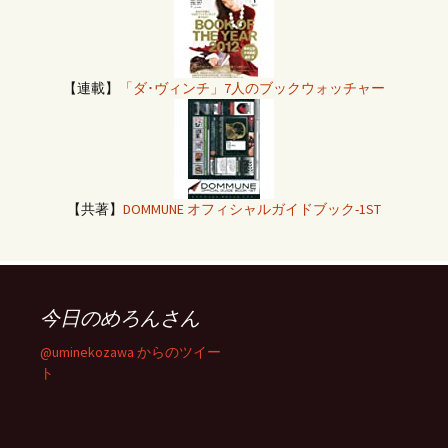
【連載】
「ダ･ヴィンチ」7人のブックウォッチャー
【共著】
DOMMUNE オフィシャルガイドブック-1ST
今日のめろんさん
@uminekozawa からのツイー
ト