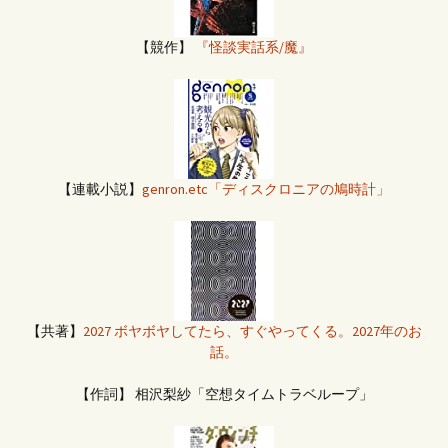
【競作】
『怪談実話系/魔』
【連載小説】
genron.etc「ディスクロニアの鳩時計」
【共著】
2027 ボヤボヤしてたら、すぐやってくる。2027年のお
話。
【作詞】 相沢梨紗「空想タイムトラベループ」