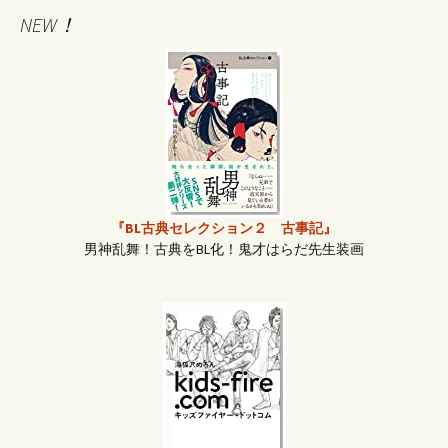
NEW！
ナ
ビ
ゲ
ー
『BL古典セレクション２ 古事記』
男神乱舞！古典をBL化！鬼才はらだ先生装画
シ
ョ
ン