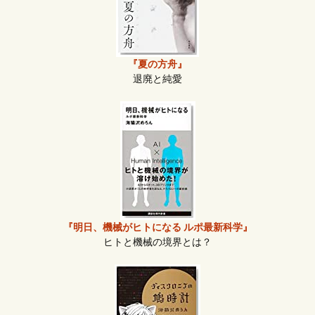
『夏の方舟』
退廃と純愛
『明日、機械がヒトになる ルポ最新科学』
ヒトと機械の境界とは？