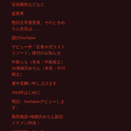
近況報告などなど
徒然草
熊日文学賞受賞、そのときめ
ろん先生は……
謎のYouTuber
デビュー作『左巻キ式ラスト
リゾート』復刊のお知らせ
中島らも（本名：中島裕之）
VS海猫沢めろん（本名：中川
裕之）
暑中見舞い申し上げます
2019年はじめに
明日、YouTuberデビューしま
す。
島田雅彦×海猫沢めろん新旧
イケメン対決！