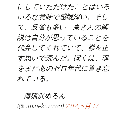
にしていただけたことはいろ
いろな意味で感慨深い。そし
て、反省も多い。東さんの解
説は自分が思っていることを
代弁してくれていて、襟を正
す思いで読んだ。ぼくは、魂
をまだあのゼロ年代に置き忘
れている。
— 海猫沢めろん
(@uminekozawa)
2014, 5月 17