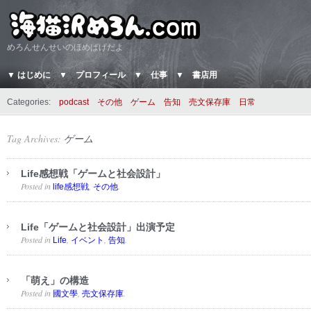
めろんせんせいのほめぱげだよ
▼ はじめに
▼ プロフィール
▼ 仕事
▼ 書店用
Categories:
podcast
その他
ゲーム
告知
売文保存庫
日常
Tag Archives:
ゲーム
Life感想戦「ゲームと社会設計」
Posted in
,
.
life感想戦
その他
Life「ゲームと社会設計」出演予定
Posted in
,
,
.
Life
イベント
告知
「萌え」の構造
Posted in
,
.
國文學
売文保存庫