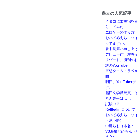
過去の人気記事
イタコに太宰治を
らってみた
エロゲーの作り方
おいてめえら、ソ
ってますか。
暑中見舞い申し上
デビュー作『左巻
リゾート』復刊の
謎のYouTuber
空想タイムトラベ
開
明日、YouTube
す。
熊日文学賞受賞、
ろん先生は……
試験中２
Rollbahnについて
おいてめえら、ソ
（以下略）
中島らも（本名：
VS海猫沢めろん（
裕之）