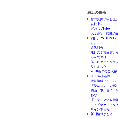
最近の投稿
暑中見舞い申し上
試験中２
謎のYouTuber
#01 朗読：蜘蛛の
明日、YouTube
す。
近況報告
熊日文学賞受賞、
ろん先生は……
作ったゲームがラ
りしました
2018新年のご挨拶
2017年末総括
近況情報いろいろ
『愛についての感
装画：市川春子 
ねむ
【メディア紹介情
ファイヤー・ドッ
サイン本情報
新刊情報まとめ