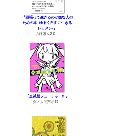
『頑張って生きるのが嫌な人の
ための本 -ゆるく自由に生きる
レッスン-』
のほほん2.0！
『全滅脳フューチャー!!!』
ダメ人間黙示録！