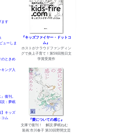
げます
『キッズファイヤー・ドットコ
糸
ム』
rデビューしま
ホストがクラウドファンディン
グで炎上子育て！第59回熊日文
学賞受賞作
そのときめ
ンキング入
じ』復刊。
解説：夢眠
報】キッズ
トコム
『愛についての感じ』
文庫で復刊！ 解説:夢眠ねむ
装画:市川春子 第33回野間文芸