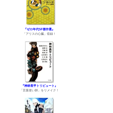
『ゼロ年代SF傑作選』
「アリスの心臓」収録！
『神林長平トリビュート』
「言葉使い師」をリメイク！