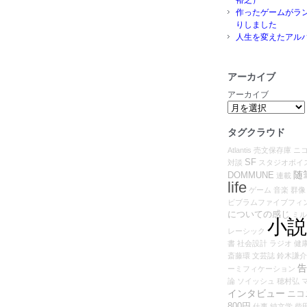
作ったゲームがラ
りしました
人生を変えたアル
アーカイブ
アーカイブ
タグクラウド
Atlantis
売文保存庫
ニ
SF
対談
スタジオボイ
随
DOMMUNE
連載
life
ゲーム
音楽
群像
ビブラムファイブフィ
についての感じ
ミル
小説
レーシック
書
社会設計
ラジオ
健
斎藤環
文芸誌
鈴木謙介
告
ーミフィケーション
論
ソイッシュ
穂村弘
インタビュー
ニコ
800円
仕事
純文学
柴