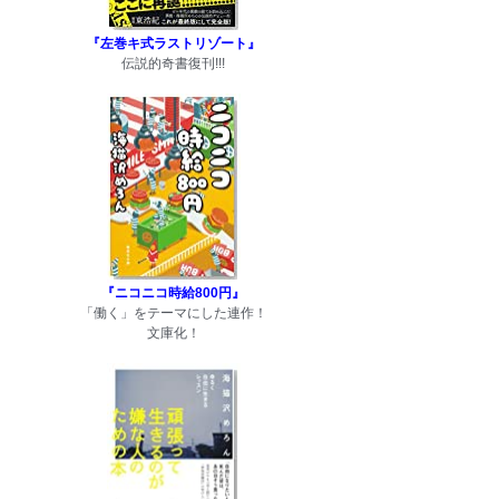
『左巻キ式ラストリゾート』
伝説的奇書復刊!!!
『ニコニコ時給800円』
「働く」をテーマにした連作！
文庫化！