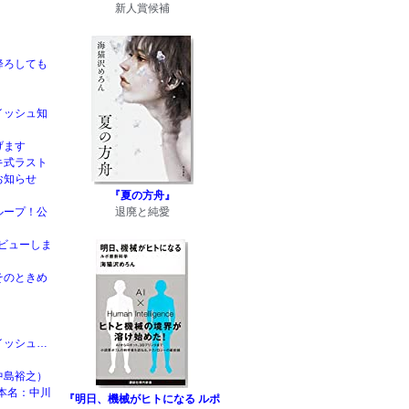
新人賞候補
降ろしても
イッシュ知
げます
キ式ラスト
お知らせ
『夏の方舟』
ループ！公
退廃と純愛
rデビューしま
そのときめ
イッシュ…
中島裕之）
本名：中川
『明日、機械がヒトになる ルポ