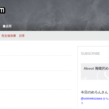
 書店用
売文保存庫
日常
SUBSCRIBE
About 海猫沢め
今日のめろんさん
@uminekozawa 
ト