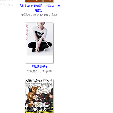
ゲ
ユリイカ
『本をめぐる物語 小説よ、永
遠に』
物語AIをめぐる短編を寄稿
『緊縛男子』
写真集/モデル参加