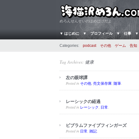
めろんせんせいのほめぱげだよ
▼ はじめに
▼ プロフィール
▼ 仕事
▼
Categories:
podcast
その他
ゲーム
告知
Tag Archives:
健康
左の眼球譚
Posted in
,
,
.
その他
売文保存庫
随筆
レーシックの経過
Posted in
,
.
レーシック
日常
ビブラムファイブフィンガーズ
Posted in
,
.
日常
雑記