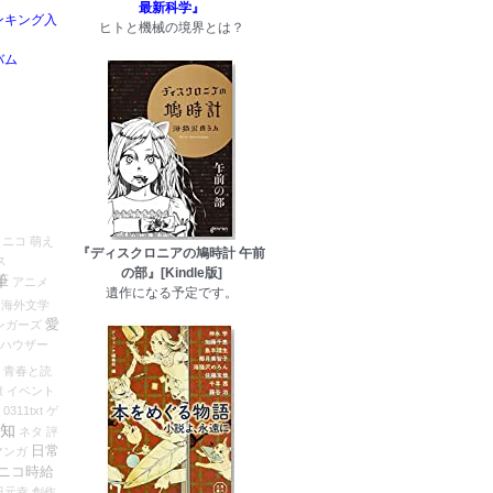
最新科学』
ンキング入
ヒトと機械の境界とは？
バム
コニコ
萌え
『ディスクロニアの鳩時計 午前
ス
の部』[Kindle版]
筆
アニメ
遺作になる予定です。
海外文学
愛
ンガーズ
ハウザー
青春と読
康
イベント
0311txt
ゲ
知
ネタ
評
日常
マンガ
ニコ時給
田元幸
創作