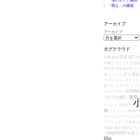
「萌え」の構造
アーカイブ
アーカイブ
タグクラウド
日常
SF
仕事
創作
売
木謙介
ユリイカ
文芸誌
田元幸
評論
純文学
ラ
インタ
康
ニコニコ
エロゲ
スタジオボイス
載
アニメ
ゲーミフィケ
DOMM
ミルハウザー
随筆
ついての感じ
イベント
海外文学
知
ソイッシュ
Atlantis
ランニング
ゲーム
ビブ
ブフィンガーズ
青春と
Japan
書評
穂村弘
マン
コ時給800円
群像
ネ
life