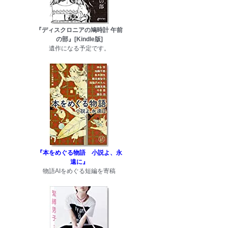
『ディスクロニアの鳩時計 午前
の部』[Kindle版]
遺作になる予定です。
『本をめぐる物語 小説よ、永
遠に』
物語AIをめぐる短編を寄稿