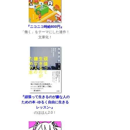
『ニコニコ時給800円』
「働く」をテーマにした連作！
文庫化！
『頑張って生きるのが嫌な人の
ための本 -ゆるく自由に生きる
レッスン-』
のほほん2.0！