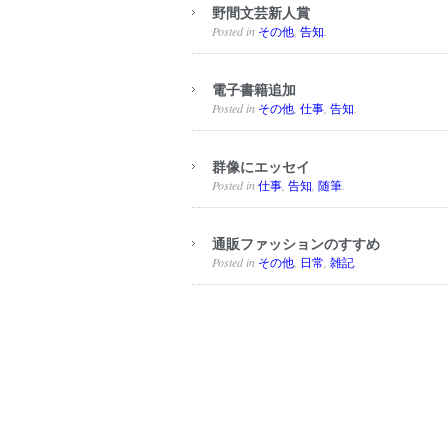
野間文芸新人賞
Posted in
,
.
その他
告知
電子書籍追加
Posted in
,
,
.
その他
仕事
告知
群像にエッセイ
Posted in
,
,
.
仕事
告知
随筆
通販ファッションのすすめ
Posted in
,
,
.
その他
日常
雑記