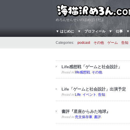
めろんせんせいのほめぱげだよ
▼ はじめに
▼ プロフィール
▼ 仕事
▼
Categories:
podcast
その他
ゲーム
告知
Life感想戦「ゲームと社会設計」
Posted in
,
.
life感想戦
その他
Life「ゲームと社会設計」出演予定
Posted in
,
,
.
Life
イベント
告知
書評『星座からみた地球』
Posted in
,
.
売文保存庫
書評