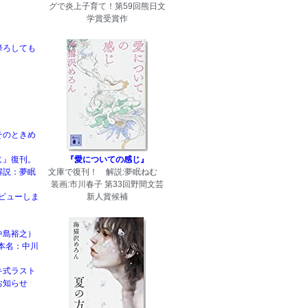
グで炎上子育て！第59回熊日文
学賞受賞作
降ろしても
そのときめ
じ』復刊。
『愛についての感じ』
解説：夢眠
文庫で復刊！ 解説:夢眠ねむ
装画:市川春子 第33回野間文芸
rデビューしま
新人賞候補
中島裕之）
本名：中川
キ式ラスト
お知らせ
！