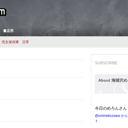
 書店用
売文保存庫
日常
SUBSCRIBE
About 海猫沢め
今日のめろんさん
@uminekozawa 
ト