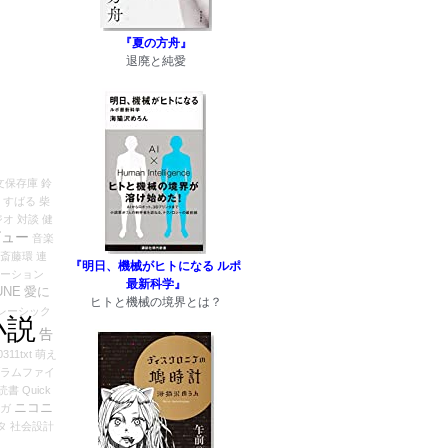
『夏の方舟』
退廃と純愛
文保存庫
鈴
すばる
柴
ジオ
対談
健
ビュー
音楽
斎藤環
連
『明日、機械がヒトになる ルポ
ーション
最新科学』
UNE
愛に
ヒトと機械の境界とは？
レーシック
小説
告
0311txt
萌え
ラムファイ
読書
Quick
ニコニ
ガ
タ
社会設計