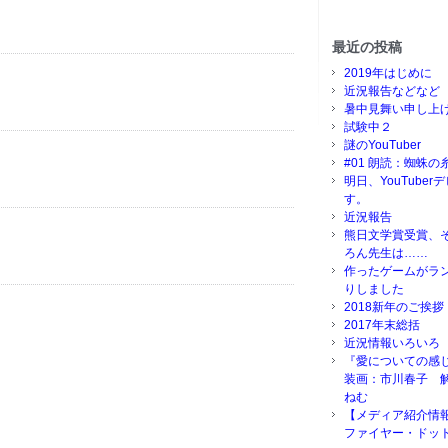
最近の投稿
2019年はじめに
近況報告などなど
暑中見舞い申し上
試験中２
謎のYouTuber
#01 朗読：蜘蛛の
明日、YouTube
す。
近況報告
熊日文学賞受賞、
ろん先生は……
作ったゲームがラ
りしました
2018新年のご挨拶
2017年末総括
近況情報いろいろ
『愛についての感
装画：市川春子 
ねむ
【メディア紹介情
ファイヤー・ドッ