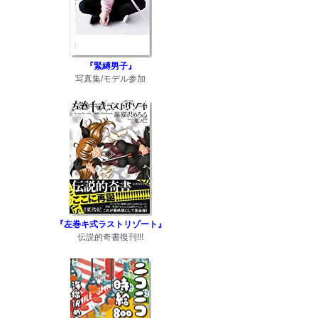
『緊縛男子』
写真集/モデル参加
『左巻キ式ラストリゾート』
伝説的奇書復刊!!!