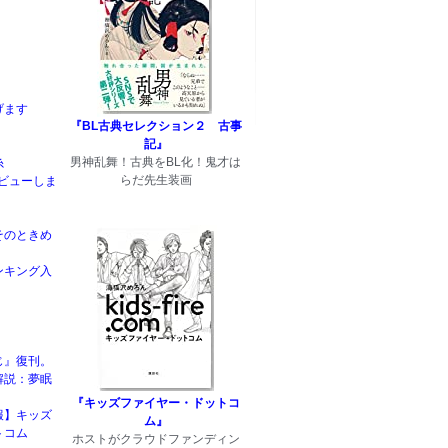
げます
『BL古典セレクション２ 古事
記』
男神乱舞！古典をBL化！鬼才は
糸
らだ先生装画
rデビューしま
そのときめ
ンキング入
じ』復刊。
解説：夢眠
『キッズファイヤー・ドットコ
報】キッズ
ム』
トコム
ホストがクラウドファンディン