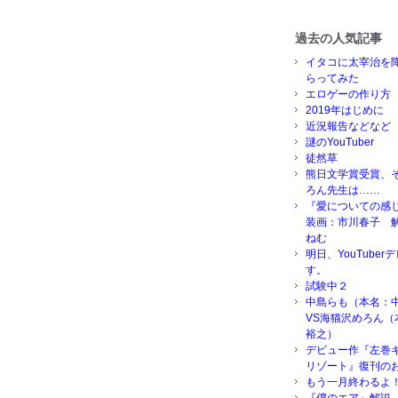
過去の人気記事
イタコに太宰治を
らってみた
エロゲーの作り方
2019年はじめに
近況報告などなど
謎のYouTuber
徒然草
熊日文学賞受賞、
ろん先生は……
『愛についての感
装画：市川春子 
ねむ
明日、YouTube
す。
試験中２
中島らも（本名：
VS海猫沢めろん（
裕之）
デビュー作『左巻
リゾート』復刊の
もう一月終わるよ
『僕のエア』解説