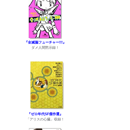
『全滅脳フューチャー!!!』
ダメ人間黙示録！
『ゼロ年代SF傑作選』
「アリスの心臓」収録！