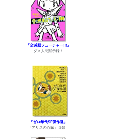
『全滅脳フューチャー!!!』
ダメ人間黙示録！
『ゼロ年代SF傑作選』
「アリスの心臓」収録！