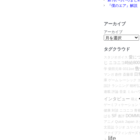
『僕のエア』解説
アーカイブ
アーカイブ
タグクラウド
愛に
スタジオボイス
じ
ニコニコ時給80
告
学
柴田元幸
0311txt
日
マンガ
創作
斎藤環
庫
ゲーム
レーシック
設計
ランニング
穂村弘
連載
評論
音楽
ミルハ
インタビュー
萌え
ゲーミフィケーション
健康
対談
ニコニコ
青
SF
DOMM
ばる
書評
アニメ
Quick Japan
ネ
文芸誌
ラジオ
ユリイカ
ファイブフィンガーズ
life
ト