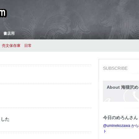
 書店用
売文保存庫
日常
SUBSCRIBE
About 海猫沢め
今日のめろんさん
ました
@uminekozawa 
ト