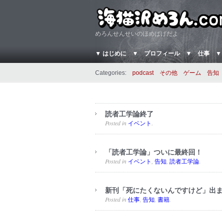
めろんせんせいのほめぱげだよ
▼ はじめに
▼ プロフィール
▼ 仕事
▼
Categories:
podcast
その他
ゲーム
告知
読者工学論終了
Posted in
.
イベント
「読者工学論」ついに最終回！
Posted in
,
,
.
イベント
告知
読者工学論
新刊「死にたくないんですけど」出
Posted in
,
,
.
仕事
告知
書籍