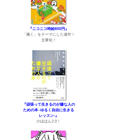
『ニコニコ時給800円』
「働く」をテーマにした連作！
文庫化！
『頑張って生きるのが嫌な人の
ための本 -ゆるく自由に生きる
レッスン-』
のほほん2.0！