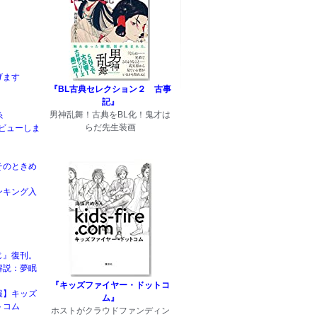
げます
『BL古典セレクション２ 古事
記』
男神乱舞！古典をBL化！鬼才は
糸
らだ先生装画
rデビューしま
そのときめ
ンキング入
じ』復刊。
解説：夢眠
『キッズファイヤー・ドットコ
報】キッズ
ム』
トコム
ホストがクラウドファンディン