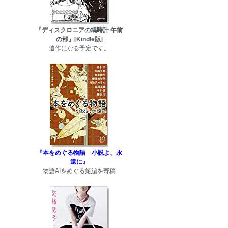
『ディスクロニアの鳩時計 午前
の部』[Kindle版]
遺作になる予定です。
『本をめぐる物語 小説よ、永
遠に』
物語AIをめぐる短編を寄稿