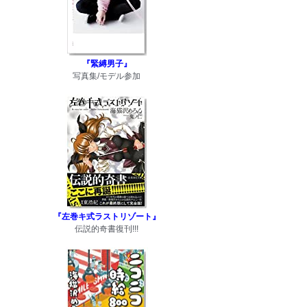
『緊縛男子』
写真集/モデル参加
『左巻キ式ラストリゾート』
伝説的奇書復刊!!!