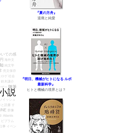
『夏の方舟』
退廃と純愛
ついての感
0円
海外文
知
純文学
常
売文保存
エロゲ
社会
『明日、機械がヒトになる ルポ
鈴木謙介
最新科学』
随筆
ウザー
小説
ヒトと機械の境界とは？
ソイッシュ
春と読書
す
UNE
群像
タ
Atlantis
ビブラム
仕事
イベン