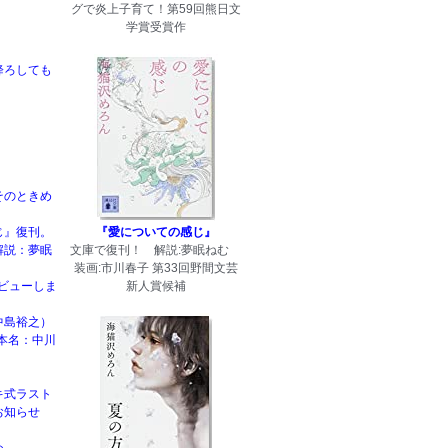
グで炎上子育て！第59回熊日文
学賞受賞作
降ろしても
そのときめ
じ』復刊。
『愛についての感じ』
解説：夢眠
文庫で復刊！ 解説:夢眠ねむ
装画:市川春子 第33回野間文芸
rデビューしま
新人賞候補
中島裕之）
本名：中川
キ式ラスト
お知らせ
！
め