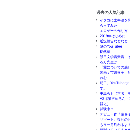
過去の人気記事
イタコに太宰治を
らってみた
エロゲーの作り方
2019年はじめに
近況報告などなど
謎のYouTuber
徒然草
熊日文学賞受賞、
ろん先生は……
『愛についての感
装画：市川春子 
ねむ
明日、YouTube
す。
中島らも（本名：
VS海猫沢めろん（
裕之）
試験中２
デビュー作『左巻
リゾート』復刊の
もう一月終わるよ
新刊いろいろまと