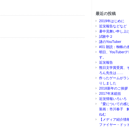
最近の投稿
2019年はじめに
近況報告などなど
暑中見舞い申し上
試験中２
謎のYouTuber
#01 朗読：蜘蛛の
明日、YouTube
す。
近況報告
熊日文学賞受賞、
ろん先生は……
作ったゲームがラ
りしました
2018新年のご挨拶
2017年末総括
近況情報いろいろ
『愛についての感
装画：市川春子 
ねむ
【メディア紹介情
ファイヤー・ドッ