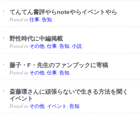
てんてん書評やらnoteやらイベントやら
Posted in
,
.
仕事
告知
野性時代に中編掲載
Posted in
,
,
,
.
その他
仕事
告知
小説
藤子・F・先生のファンブックに寄稿
Posted in
,
,
.
その他
仕事
告知
斎藤環さんに頑張らないで生きる方法を聞く
イベント
Posted in
,
,
.
その他
イベント
告知