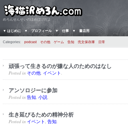
めろんせんせいのほめぱげだよ
▼ はじめに
▼ プロフィール
▼ 仕事
▼ 書店用
Categories:
podcast
その他
ゲーム
告知
売文保存庫
日常
頑張って生きるのが嫌な人のためのはなし
Posted in
,
.
その他
イベント
アンソロジーに参加
Posted in
,
.
告知
小説
生き延びるための精神分析
Posted in
,
.
イベント
告知