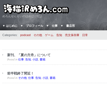
めろんせんせいのほめぱげだよ
▼ はじめに
▼ プロフィール
▼ 仕事
▼ 書店用
Categories:
podcast
その他
ゲーム
告知
売文保存庫
日常
新刊、「夏の方舟」について
Posted in
,
,
,
.
仕事
告知
小説
書籍
前半戦終了間近！
Posted in
,
,
,
,
.
その他
仕事
告知
小説
書籍