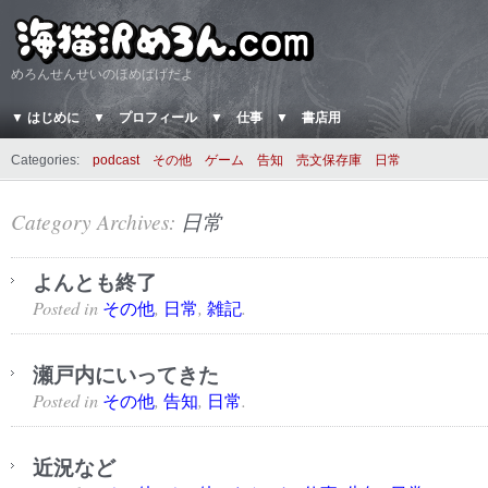
めろんせんせいのほめぱげだよ
▼ はじめに
▼ プロフィール
▼ 仕事
▼ 書店用
Categories:
podcast
その他
ゲーム
告知
売文保存庫
日常
Category Archives:
日常
よんとも終了
Posted in
,
,
.
その他
日常
雑記
瀬戸内にいってきた
Posted in
,
,
.
その他
告知
日常
近況など