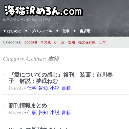
めろんせんせいのほめぱげだよ
▼ はじめに
▼ プロフィール
▼ 仕事
▼ 書店用
Categories:
podcast
その他
ゲーム
告知
売文保存庫
日常
Category Archives:
書籍
『愛についての感じ』復刊。装画：市川春
子 解説：夢眠ねむ
Posted in
,
,
,
.
仕事
告知
小説
書籍
新刊情報まとめ
Posted in
,
,
,
.
仕事
告知
小説
書籍